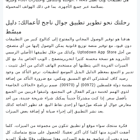
بسلاسة عبر جميع الأجهزة، بما في ذلك الهواتف المحمولة.
رحلتك نحو تطوير تطبيق جوال ناجح لأعمالك: دليل
مبسّط
هدفنا هو توفير الوصول المجاني والمفتوح إلى كتالوج كبير من التطبيقات
دون قيود، مع توفير منصة توزيع قانونية يمكن الوصول إليها من أي متصفح،
وكذلك من خلال تطبيقها الأصلي الرسمي. Uptodown App Store من أجل
الأندرويد هو نسخة محسنة كثيرا لتحريرمتصفح ـ الويب الخاص بنا، مع كل
الميزات الفريدة التي يتطلبها أي مستخدم الهاتف الذكي من أجل تثبيت ،
تدبير و التمتع بمعظم الدليل البديل الموسع لتطبيقات. نرجو التأكد من وجود
رصيد كاف لمشتركي الدفع المسبق ومكس، مع ضرورة التأكد من إضافة
مقدمة دولة فلسطين (00972) أو (00970). صمم برنامج «الحالات الخاصة»
لذوي الهمم لخدمة دوركم الفعال في المجتمع، ولتبقوا قريبين من الجميع
بأفضل سعر. إذا كنت مشتركاً جديداً يمكنك شراء شريحة جديدة، من أحد
معارض جوال أو شبكة موزّعيها أو إحدى نقاط البيع. قد تظهر الحاجة كذلك
بعد نشر التطبيق إلى إجراء صيانة أو إضافة بعض الميزات.
فكرة منتجك سواء موقع أو تطبيق تتكون من مجموعة من الميزات، كلما
أضفت المزيد منها كلما كان أكثر تعقيدًا. للحصول على منتج متماسك، كل
ميزة يجب أن تتناسق مع بقية الميزات، وهذا سيتطلب وقتًا طويلًا. المزيد