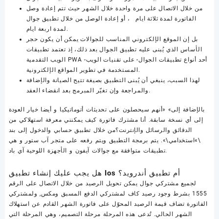
من خلال الاتصال على مرة واحدة خلال الشهر حيث تتم إعادة وصل
الفاتورة لمدة ثلاثة ايام ، أو إعادة الوصل من خلال تطبيق جوال
لمدة اربعة ايام.
بل إن الموقع الإلكتروني المناسب للجوالات يمكن أن يكون حجر
الأساس الذي يُبنى عليه تطبيق الجوال بعد ذلك، إذ تعتمد تطبيقات
الويب التقدمية PWA -أحد أنواع تطبيقات الجوال- على تقنيات الويب
المستخدمة في تطوير المواقع الإلكترونية.
لهذا السبب، ينبغي أن يُبنى التطبيق بصيغة تتيح الصيانة والإضافة
والمراجعة وإن تغيّر المبرمج بعد انقضاء العقد.
بالإضافة إلى» «أنهم سيحصلون على تحديثات أتوماتيكيا و أيضا خيار العودة
إلى أي نسخة سابقة. أنا مشترك فاتورة كيف يمكنني معرفة استهلاكي من
الدقائق والرسائل والإنترنت؟من خلال تطبيق حسابي والدخول إلى بند
\»استخدامي\». يتم برمجة التطبيق ويتم رفعه على متجر آب ستور و هي
تطبيقات متوافقة مع جوالات آيفون و الأجهزة اللوحية آي باد.
هل يجب عليك إنشاء تطبيق Ios أم تطبيق أندرويد؟
لجميع مشتركي جوال يمكن تحويل الرصيد من خلال الاتصال على الرقم
1555 بشرط وجود رصيد كاف لمشتركي الدفع المسبق ومكس, ولمشتركي
الفاتورة تضاف قيمة الرصيد المحوّل على فاتورة الشهر القادم عن استهلاك
الشهر الحالي. تُدعى هذه المرحلة مرحلة التصميم، وهي المرحلة التي