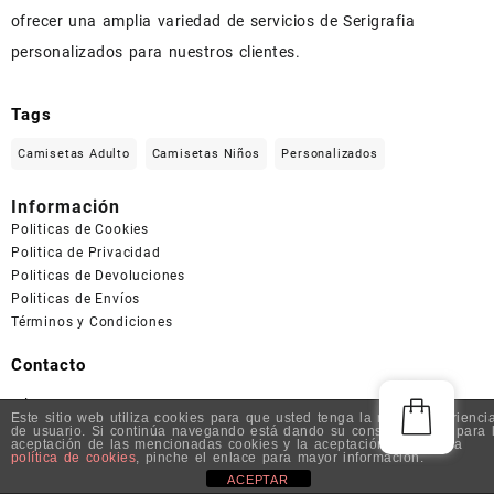
ofrecer una amplia variedad de servicios de Serigrafia
personalizados para nuestros clientes.
Tags
Camisetas Adulto
Camisetas Niños
Personalizados
Información
Politicas de Cookies
Politica de Privacidad
Politicas de Devoluciones
Politicas de Envíos
Términos y Condiciones
Contacto
Whatsapp: 092 479 991
Este sitio web utiliza cookies para que usted tenga la mejor experienci
de usuario. Si continúa navegando está dando su consentimiento para 
Email:
crazyestampados.uy@gmailcom
aceptación de las mencionadas cookies y la aceptación de nuestra
política de cookies
, pinche el enlace para mayor información.
ACEPTAR