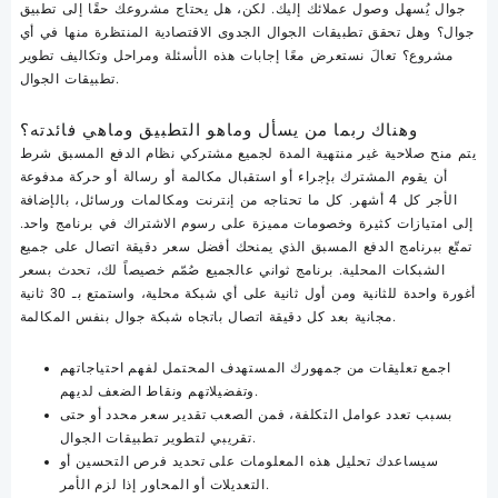
جوال يُسهل وصول عملائك إليك. لكن، هل يحتاج مشروعك حقًا إلى تطبيق
جوال؟ وهل تحقق تطبيقات الجوال الجدوى الاقتصادية المنتظرة منها في أي
مشروع؟ تعالَ نستعرض معًا إجابات هذه الأسئلة ومراحل وتكاليف تطوير
تطبيقات الجوال.
وهناك ربما من يسأل وماهو التطبيق وماهي فائدته؟
يتم منح صلاحية غير منتهية المدة لجميع مشتركي نظام الدفع المسبق شرط
أن يقوم المشترك بإجراء أو استقبال مكالمة أو رسالة أو حركة مدفوعة
الأجر كل 4 أشهر. كل ما تحتاجه من إنترنت ومكالمات ورسائل، بالإضافة
إلى امتيازات كثيرة وخصومات مميزة على رسوم الاشتراك في برنامج واحد.
تمتّع ببرنامج الدفع المسبق الذي يمنحك أفضل سعر دقيقة اتصال على جميع
الشبكات المحلية. برنامج ثواني عالجميع صُمّم خصيصاً لك، تحدث بسعر
أغورة واحدة للثانية ومن أول ثانية على أي شبكة محلية، واستمتع بـ 30 ثانية
مجانية بعد كل دقيقة اتصال باتجاه شبكة جوال بنفس المكالمة.
اجمع تعليقات من جمهورك المستهدف المحتمل لفهم احتياجاتهم
وتفضيلاتهم ونقاط الضعف لديهم.
بسبب تعدد عوامل التكلفة، فمن الصعب تقدير سعر محدد أو حتى
تقريبي لتطوير تطبيقات الجوال.
سيساعدك تحليل هذه المعلومات على تحديد فرص التحسين أو
التعديلات أو المحاور إذا لزم الأمر.