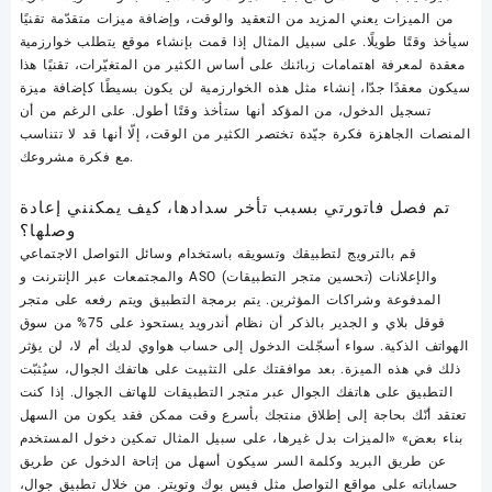
من الميزات يعني المزيد من التعقيد والوقت، وإضافة ميزات متقدّمة تقنيًا
سيأخذ وقتًا طويلًا. على سبيل المثال إذا قمت بإنشاء موقع يتطلب خوارزمية
معقدة لمعرفة اهتمامات زبائنك على أساس الكثير من المتغيّرات، تقنيًا هذا
سيكون معقدًا جدّا، إنشاء مثل هذه الخوارزمية لن يكون بسيطًا كإضافة ميزة
تسجيل الدخول، من المؤكد أنها ستأخذ وقتًا أطول. على الرغم من أن
المنصات الجاهزة فكرة جيّدة تختصر الكثير من الوقت، إلّا أنها قد لا تتناسب
مع فكرة مشروعك.
تم فصل فاتورتي بسبب تأخر سدادها، كيف يمكنني إعادة
وصلها؟
قم بالترويج لتطبيقك وتسويقه باستخدام وسائل التواصل الاجتماعي
والمجتمعات عبر الإنترنت و ASO (تحسين متجر التطبيقات) والإعلانات
المدفوعة وشراكات المؤثرين. يتم برمجة التطبيق ويتم رفعه على متجر
قوقل بلاي و الجدير بالذكر أن نظام أندرويد يستحوذ على 75% من سوق
الهواتف الذكية. سواء أسجّلت الدخول إلى حساب هواوي لديك أم لا، لن يؤثر
ذلك في هذه الميزة. بعد موافقتك على التثبيت على هاتفك الجوال، سيُثبّت
التطبيق على هاتفك الجوال عبر متجر التطبيقات للهاتف الجوال. إذا كنت
تعتقد أنّك بحاجة إلى إطلاق منتجك بأسرع وقت ممكن فقد يكون من السهل
بناء بعض» «الميزات بدل غيرها، على سبيل المثال تمكين دخول المستخدم
عن طريق البريد وكلمة السر سيكون أسهل من إتاحة الدخول عن طريق
حساباته على مواقع التواصل مثل فيس بوك وتويتر. من خلال تطبيق جوال،