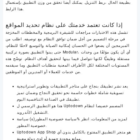
بطبيعة الحال ،ربط التنزيل. يمكنك أيضا تحقق من وزن التطبيق بإستعمال
هذا الرابط.
إذا كانت تعتمد خدمتك على نظام تحديد المواقع
تشمل هذه الاختبارات مراجعات للشيفرة البرمجية والمخططات المخرَجة
في مرحلة التصميم من أجل ضمان توافق النظام مع توصيفه. اطلب من
المبرمجين أن يضعوا في الحسبان إمكانية الصيانة والتوسيع لاحقًا للنظام،
حتى يبنوا التطبيق بصورة تركيبية Modular، أي أن يكون مؤلفًا من وحدات
مستقلة وظيفيًّا لكنها تتواصل فيما بينها لتحقيق أهداف النظام. توضّح هذه
المستويات المختلفة لكل الأطراف المعنية متطلبات التطبيق وما سيقدمه
من خدمات للعملاء أو المديرين أو الموظفين.
يعد نشر تطبيقك بنجاح على متاجر التطبيقات وتطوير استراتيجية
تسويقية شاملة خطوات حاسمة نحو تحقيق النجاح وضمان تميز
تطبيقك في الصناعة التنافسية اليوم.
هذا هو التطبيق الرسمي ل Uptodown المصمم خصيصا لنظام
التشغيل الأندرويد.
لمزيد من المعلومات، انظر %سياسة خصوصية المطور(ة) سياسة
خصوصية المطور.
Uptodown App Shop هو متجر التطبيق المفتوح بالكامل بدون أي
موانع محددة جهوية أو لدى دولة معينة.