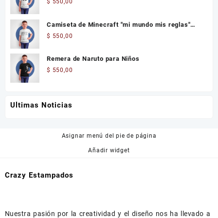
$
550,00
Camiseta de Minecraft "mi mundo mis reglas"
Niños
$
550,00
Remera de Naruto para Niños
$
550,00
Ultimas Noticias
Asignar menú del pie de página
Añadir widget
Crazy Estampados
Nuestra pasión por la creatividad y el diseño nos ha llevado a