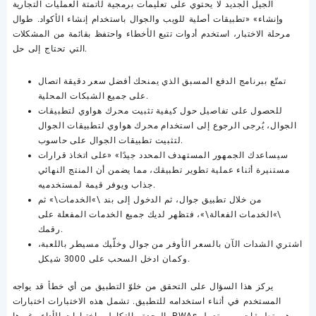
الجيل الجديد لا يحتوي على تعليمات برمجية لأتمتة العمليات التجارية
وإنشاء» «تطبيقات أصلية للويب والجوال باستخدام إنشاء الأكواد. طوال
مرحلة الاختبار، استخدم أدوات تتبع الأخطاء واحتفظ بقائمة من المشكلات
التي تحتاج إلى حل.
تمتّع ببرنامج الدفع المسبق الذي يمنحك أفضل سعر دقيقة اتصال
على جميع الشبكات المحلية.
للحصول على تفاصيل حول كيفية تثبيت محرك هواوي لتطبيقات
الجوال، يُرجى الرجوع إلى استخدام محرك هواوي لتطبيقات الجوال
لتثبيت تطبيقات الجوال على حاسوب.
سيساعدك الجمهور المستهدف المحدد جيدًا» «على اتخاذ قرارات
مستنيرة أثناء عملية تطوير تطبيقك، مما يضمن أن المنتج النهائي
جذاب ويوفر قيمة لمستخدميه.
من خلال تطبيق جوال، ثم الدخول إلى بند \»الخدمات\» ثم
\»الخدمات الفعالة\»، فتظهر لديك جميع الخدمات المفعلة على
رقمك.
اشتري الشدات الآن بالسعر الأوفر من جوال وخلّيك مسيطر باللعبة،
وكمان ادخل السحب على 3000 شيكل.
يركز هذا السؤال على التحقق من خلوّ التطبيق من أي خطأ قد يواجه
المستخدم في أثناء استخدامه للتطبيق. تشمل هذه الاختبارات اختبارات
الوحدة والتكامل واختبارات الأداء وغيرها. PWAs هي تطبيقات ويب تعمل