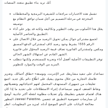
أنك تريد بناء تطبيق متعدد المنصات.
تشمل هذه الاختبارات مراجعات للشيفرة البرمجية والمخططات
المخرَجة في مرحلة التصميم من أجل ضمان توافق النظام مع
توصيفه.
يقلل هذا الأسلوب من وقت التطوير وتكاليفه ولكنه قد يؤثر على أداء
التطبيق والعناصر الأصلية.
لجميع مشتركي جوال يمكن تحويل الرصيد من خلال الاتصال على
الرقم 1555 بشرط وجود رصيد كاف لمشتركي الدفع المسبق
ومكس, ولمشتركي الفاتورة تضاف قيمة الرصيد المحوّل على فاتورة
الشهر القادم عن استهلاك الشهر الحالي.
توفر التطبيقات الأصلية أفضل أداء وتجربة للمستخدم ولكنها تتطلب
المزيد من الوقت والموارد للتطوير.
نساعدك على تنفيذ مشاريعك عبر الإنترنت، وتوسعة» «نطاق أعمالك، وتعزيز
علامتك التجارية من خلال محتوى يبقيك على اطّلاع دائم بكل جديد. اجمع
تعليقات من جمهورك المستهدف المحتمل لفهم احتياجاتهم وتفضيلاتهم
ونقاط الضعف لديهم. سيساعدك إجراء الاستطلاعات على تحديد ما إذا كان
هناك اهتمام حقيقي بتطبيقك وأي تعديلات مطلوبة لجعله أكثر جاذبية. أوضح
المطور Jawwal Palestine، أن ممارسات خصوصية التطبيق قد تتضمن
معالجة البيانات على النحو الموضح أدناه. لمزيد من المعلومات، انظر