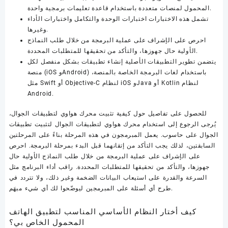
المحمول لمنصات متعددة باستخدام قاعدة تعليمات برمجية واحدة.
تشمل هذه الاختبارات اختبارات الوحدة والتكامل واختبارات الأداء
وغيرها.
احرص على الإشراف على عملية البرمجة من خلال طلب النماذج
الأولية حال جهوزها، والتأكد من تحقيقها للمتطلبات المحددة.
يتضمن تطوير التطبيقات الأصلية إنشاء تطبيقات بشكل منفصل لكل
منصة (iOS وAndroid) باستخدام لغات البرمجة الخاصة بالمنصة،
مثل Swift أو Objective-C لنظام iOS وJava أو Kotlin لنظام
Android.
للحصول على تفاصيل حول كيفية تثبيت محرك هواوي لتطبيقات الجوال،
يُرجى الرجوع إلى استخدام محرك هواوي لتطبيقات الجوال لتثبيت تطبيقات
الجوال على حاسوب. يعمل المبرمجون في هذه المرحلة بناءً على المرحلتين
السابقتين، لذلك يجب التأكد من إتقانهما قبل البدء بمرحلة البرمجة. احرص
على الإشراف على عملية البرمجة من خلال طلب النماذج الأولية حال
جهوزها، والتأكد من تحقيقها للمتطلبات المحددة. راقب أداء البرنامج مثل
السرعة والقدرة على استيعاب البيانات الضخمة وغير ذلك، ولا تتردد في
طرح أي أسئلة على المبرمجين ليوضّحوا لك أي شيء مبهَم.
كيف أختار النظام الأساسي المناسب لتطبيق الهاتف
المحمول الخاص بي؟