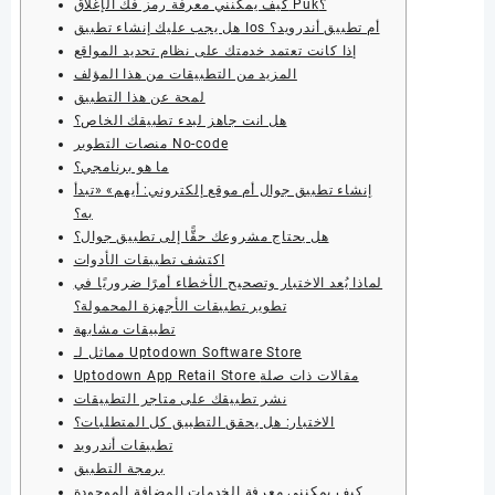
كيف يمكنني معرفة رمز فك الإغلاق Puk؟
هل يجب عليك إنشاء تطبيق Ios أم تطبيق أندرويد؟
إذا كانت تعتمد خدمتك على نظام تحديد المواقع
المزيد من التطبيقات من هذا المؤلف
لمحة عن هذا التطبيق
هل انت جاهز لبدء تطبيقك الخاص؟
منصات التطوير No-code
ما هو برنامجي؟
إنشاء تطبيق جوال أم موقع إلكتروني: أيهم» «تبدأ
به؟
هل يحتاج مشروعك حقًّا إلى تطبيق جوال؟
اكتشف تطبيقات الأدوات
لماذا يُعد الاختبار وتصحيح الأخطاء أمرًا ضروريًا في
تطوير تطبيقات الأجهزة المحمولة؟
تطبيقات مشابهة
مماثل لـ Uptodown Software Store
Uptodown App Retail Store مقالات ذات صلة
نشر تطبيقك على متاجر التطبيقات
الاختبار: هل يحقق التطبيق كل المتطلبات؟
تطبيقات أندرويد
برمجة التطبيق
كيف يمكنني معرفة الخدمات المضافة الموجودة