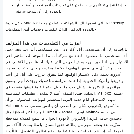
بالإضافة إلى» «أنهم سيحصلون على تحديثات أتوماتيكيا و أيضا خيار
العودة إلى أي نسخة سابقة.
خلال خدمة Safe Kids، التي نقدمها لك بالشراكة والتعاون مع Kaspersky
المزود العالمي الرائد لتقنيات وخدمات أمن المعلومات.»
المزيد من التطبيقات من هذا المؤلف
بالإضافة إلى أن مستخدمي أبل أكثر وفاءً من مستخدمي أندرويد، وهذا يعني
أن مستخدمي أبل يفضلون البقاء مع شركة أبل بدل التوجه إلى منافس آخر.
للاختيار بين النظامين يوجد بعض العوامل التي عليك أخذها بعين الاعتبار، في
حين تركز أبل على سوق الهواتف الذكية المتقدمة وتجني عائدات ضخمة،
أندرويد تعتمد على الانتشار الواسع، كما تتفوق أندرويد على أبل في آسيا
وإفريقيا وأمريكا الجنوبية. إذا قمت بدراسة منافسيك ووجدت أنهم يهتمون
بمواقعهم الإلكترونية بشكل جيد، ما يجعل احتمالية منافستها ضعيفة في
البداية، فمن الممكن أنهم لا يملكون تطبيقات للمنافسة. Mailbox تطبيق
سهل الاستخدام قدّم خدمة البريد المخصص للهواتف المحمولة، لو أن
Mailbox بدأ كموقع إلكتروني لكان من الصعب أن ينافس مقدمي خدمة
البريد الأكثر انتشارًا مثل Gmail وHotmail. اهتم Mailbox في بدايته
بتحسين خدمة البريد الإلكتروني لأجهزة الجوال ما سمح لعملائه بملاحظة
تميّزه، بعد بضعة أشهر من إطلاقه حقق انتشارًا واسعًا بمئات الآلاف من
العملاء. أما إذا كنت قد اخترت بناء تطبيق يدعم نظامي التشغيل، فالأرجح