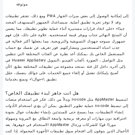
موثوقة.
ومع ذلك، تفتقر تطبيقات PWA إلى إمكانية الوصول إلى بعض ميزات الجهاز
وقد لا توفر تجربة تطبيق أصلية. سيساعدك الجمهور المستهدف المحدد
جيدًا» «على اتخاذ قرارات مستنيرة أثناء عملية تطوير تطبيقك، مما يضمن
أن المنتج النهائي جذاب ويوفر قيمة لمستخدميه. علاوة على ذلك، فإن فهم
جمهورك سيوجه جهودك التسويقية والترويجية، مما يجعلها أكثر فعالية في
جذب انتباه المستخدمين ومشاركتهم. فور تعريف عن نفسك مع حساب
المستعمل الخاص بك ،يمكنك أخد نظرة عن الفئات المختلفة التي تتظمن
في Huawei AppGallery مثل التواصل ، الصورة ،ألعاب الفيديو ،التمويل
،إلى أخره. داخل كل فئة ،ستجد مجموعة من تطبيقات المختلفة بطبع. الآن
أصبح بإمكانك تفعيل أو إلغاء جميع الخدمات على جوالك بنفسك، حمّل
تطبيق \»جوال\» وتمتع بخدماتنا.
هل انت جاهز لبدء تطبيقك الخاص؟
وبدلاً من ذلك، فكر في استخدام منصات no-code مثل AppMaster لتبسيط
عملية تطوير التطبيق. يمكن أن يؤدي استخدام الأدوات no-code إلى تبسيط
إنشاء التطبيقات، مما يسمح حتى للمبتدئين بإنشاء تطبيقات جوال بجودة
احترافية دون مهارات أو معرفة برمجية واسعة النطاق. مع المرونة وسهولة
الاستخدام في جوهرها، يعد AppMaster موردًا قويًا للشركات ورجال
الأعمال الذين يتوقون إلى اقتحام سوق تطبيقات الأجهزة المحمولة. إذا كنت