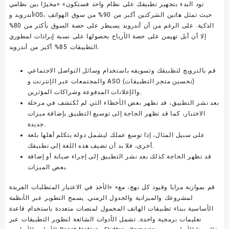
تود البدء بتجهيز تطبيقك على نظام واحد فستكون» «مخيرًا بين نظامي
أندرويد وiOS، حيث تمثل هاتين الشركتين أكبر من 90% من سوق الهواتف
الذكية. على الرغم من أن أندرويد يسيطر على حصة السوق بأكثر من 80%
إلا أن أبل تهيمن على حصة الأرباح بحصولها على نسبة إيرادات لمطوري
التطبيقات 85% أكبر من أندرويد.
قم بالترويج لتطبيقك وتسويقه باستخدام وسائل التواصل الاجتماعي
والمجتمعات عبر الإنترنت و ASO (تحسين متجر التطبيقات)
والإعلانات المدفوعة وشراكات المؤثرين.
بعد نشر التطبيق، قد تظهر بعض الأخطاء التي لم تُكتشف في مرحلة
الاختبار، كما قد تظهر الحاجة إلى توسيع التطبيق بإضافة ميزات
جديدة.
على سبيل المثال، إذا توسع عملك ليشمل دولة يتكلم أهلها بلغة
أخرى، فلا بد أن تضيف هذه اللغة إلى تطبيقك.
قد تظهر الحاجة كذلك بعد نشر التطبيق إلى إجراء صيانة أو إضافة
بعض الميزات.
قم بموازنة مزايا وقيود كل نهج، مع» «الأخذ في الاعتبار المتطلبات الفريدة
لمشروعك والميزانية والجدول الزمني. يسمح التطوير عبر الأنظمة
الأساسية ببناء تطبيقات الهاتف المحمول لمنصات متعددة باستخدام قاعدة
تعليمات برمجية واحدة. تشمل الأدوات الشائعة لتطوير التطبيقات عبر