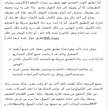
أما تطبيق الويب التقدمي فهو يجمع بين ميزات الموقع الإلكتروني وميزات
التطبيقات، إلا أن وصوله إلى عتاد الجهاز محدود. بناءً على ما تريد تحقيقه
في تطبيقك، ستختار أحد أنواع تطبيقات الجوال الأربعة. فإذا كان تطبيقك
يحتاج إلى أداءٍ عالٍ مثل بعض الألعاب ثلاثية الأبعاد» «مثلًا، فلا شك أن
خيارك هو التطبيق الأصيل. أما إذا كنت تريد بناء التطبيق سريعًا مع التضحية
بأداء الأصيل، فاختر الهجين. من خلال الاتصال على مرة واحدة خلال الشهر
حيث تتم إعادة وصل الفاتورة لمدة ثلاثة ايام ، أو إعادة الوصل من خلال
.
1xbet تحميل
تطبيق جوال لمدة اربعة ايام
يتوفر خيار ثالث وهو إنشاء تطبيق هجين يعمل على جميع أنظمة
التشغيل ولكنه قد لا يناسب جميع أفكار المشاريع.
أما إذا كنت تريد بناء التطبيق سريعًا مع التضحية بأداء الأصيل، فاختر
الهجين.
إن معالجة المشكلات المحددة وتحسين تطبيقك يضمن تجربة
مستخدم أفضل ويقلل من احتمالية المراجعات السلبية.
تتمتع البرمجة حاليًا بأهمية بالغة أكثر من أي وقت مضى، وذلك بسبب تزايد
الاعتماد على التكنولوجيا في كل نواحي الحياة هذا ما جعل الشركات تبحث..
من خلال التحقق من صحة فكرة تطبيقك، فإنك تضمن الاهتمام الحقيقي
بمنتجك وأنه يلبي حاجة حقيقية في السوق، مما يزيد من فرص نجاحك.
استخدم البيانات التي تم جمعها من أبحاث السوق والاستطلاعات وMVP