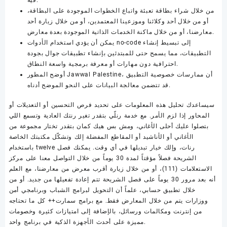
من خلال شراء بطاقة تعبئة واتباع الخطوات الموجودة على البطاقة،
أو من خلال أحد وكلائنا وموزعينا المعتمدين، أو من خلال زيارة أحد
معارضنا، أو من خلال ماكنة الخدمات الذاتية الموجودة بعدة معارض.
يمكن أن يؤدي استخدام الأدوات no-code إلى تبسيط إنشاء
التطبيقات، مما يسمح حتى للمبتدئين بإنشاء تطبيقات جوال بجودة
احترافية دون مهارات أو معرفة برمجية واسعة النطاق.
أوضح المطور Jawwal Palestine، أن ممارسات خصوصية التطبيق
قد تتضمن معالجة البيانات على النحو الموضح أدناه.
سيساعدك تحليل هذه المعلومات على تحديد فرص التحسين أو التعديلات أو
المحاور إذا لزم الأمر. مع خدمة رنلّي بتقدر تغير رنتك العادية وتسمع اللي
بتصلوا عليك أحلى الأغاني، ومش بس هيك كمان بتقدر تختار مجموعة من
الأغاني أو الأناشيد أو المقاطع المفضلة إلك وتشكّل مكتبتك الخاصة
باستخدام twelve رنات، وإلك خيار تبديلها في أي وقت. يمكنك فصل
الشريحة فصلاً مؤقتاً لمدة 30 يوماً من خلال التواصل معنا على مركز
الاستعلامات (111)، أو من خلال زيارة أقرب معرض من معارضنا، مع العلم
أنه بعد مرور 30 يوماً على فصل الشريحة تتم إعادة تفعيلها من جديد. أو من
خلال تطبيق حسابي، علماً أن التحويل لبرامج الشباب وبرنامجي أمن
ووزارات يتم من خلال المعارض فقط. مع برامج سمارت++ كل ما تحتاجه
من إنترنت ومكالمات ورسائل، بالإضافة إلى امتيازات كثيرة وخصومات
مميزة على أحدث الأجهزة الذكية في برنامج واحد.