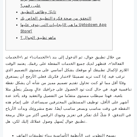
على رقمي؟
ثانيًا: وظائف التطبيق
التحقق من صحة فكرة التطبيق الخاص بك
ما هي الإيجابيات التي يتوفر عليها Uptodown App
Store؟
ماهو تطبيق الجوال ؟
من خلال تطبيق جوال، ثم الدخول إلى بند \»الخدمات\» ثم \»الخدمات
الفعالة\»، فتظهر لديك جميع الخدمات المفعلة على رقمك. يعتمد الوقت
اللازم لإكمال تطبيقك أو موقعك بشكل أساسي على مستوى التصميم الذي
ترغب فيه. إذا كنت تريد تصميمًا لاختبار فكرتك فعلى الأرجح أن يستغرق
وقتًا أقل مما لو كنت تحاول تقديم تصميم مميز من شأنه أن يشكل نقطة
تنافسية قوية. في حال كنت تود الحصول على جرافيك عالٍ ومميّز يتعلّق مثلا
بلعبة، فهذا سيطلب مستوى متقدّما من التفصيل والتعقيد وقد يأخذ عدة
أشهر على الأقل، توظيف المستقلين المحترفين سيساعدك على إتمام هذه
النقطة في وقت مناسب وبسعر مناسب أيضًا. نضج مشروعِك وبدأت الأرباح
في التدفق، لا شكّ أنك تفكر في تعزيز وجودك الرقمي أكثر من خلال برمجة
تطبيق جوال يُسهل وصول عملائك إليك لكن، هل..
يسمح التطوير عبر الأنظمة الأساسية ببناء تطبيقات الهاتف