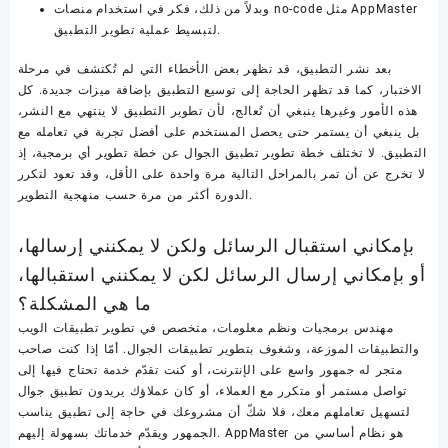
وبدلاً من ذلك، فكر في استخدام منصات no-code مثل AppMaster
لتبسيط عملية تطوير التطبيق.
بعد نشر التطبيق، قد تظهر بعض الأخطاء التي لم تُكتشف في مرحلة
الاختبار، كما قد تظهر الحاجة إلى توسيع التطبيق بإضافة ميزات جديدة. كل
هذه الأمور وغيرها ينبغي أن تُعالج، لأن تطوير التطبيق لا ينتهي مع النشر،
بل ينبغي أن يستمر حتى يحصل المستخدم على أفضل تجربة في تعامله مع
التطبيق. لا تختلف خطة تطوير تطبيق الجوال عن خطة تطوير أي برمجية، إذ
لا تخرج عن أن تمر بالمراحل التالية مرة واحدة على الأقل، وقد تعود لتكرر
الدورة أكثر من مرة حسب منهجية التطوير.
بإمكاني استقبال الرسائل ولكن لا يمكنني إرسالها،
أو بإمكاني إرسال الرسائل لكن لا يمكنني استقبالها،
ما هي المشكلة؟
مهندس برمجيات ونظم معلومات، متخصص في تطوير تطبيقات الويب
والتطبيقات الموزعة، وشغوف بتطوير تطبيقات الجوال. أمّا إذا كنت صاحب
متجر له جمهور واسع على الإنترنت، أو كنت تقدّم خدمة تحتاج فيها إلى
تواصل مستمر أو متكرر مع العملاء، أو كان عملاؤك يريدون تطبيق جوال
لتسهيل تعاملهم معك، فلا شكّ أن مشروعك في حاجة إلى تطبيق يناسب
الجمهور ويقدّم خدماتك بسهولة إليهم. AppMaster هو نظام أساسي من