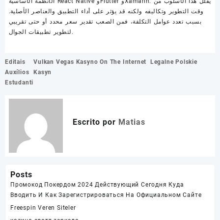
الأنظمة الأساسية React Native وFlutter وXamarin. يقلل هذا الأسلوب من
وقت التطوير وتكاليفه ولكنه قد يؤثر على أداء التطبيق والعناصر الأصلية.
بسبب تعدد عوامل التكلفة، فمن الصعب تقدير سعر محدد أو حتى تقريبي
لتطوير تطبيقات الجوال.
Navegación
Editais
Vulkan Vegas Kasyno On The Internet ️ Legalne Polskie
de
Auxílios
Kasyn
entradas
Estudanti
Escrito por
Matias
Posts
Промокод Покердом 2024 Действующий Сегодня Куда
Вводить И Как Зарегистрироваться На Официальном Сайте
Freespin Veren Siteler