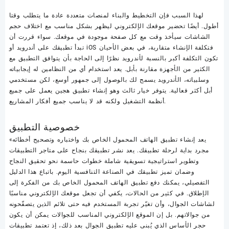
لهذا السبب فإن التخطيط والبناء لمنصات متعددة عادة ما يتطلب وقتا
أطول. أيضًا تحضير موقعك الإلكتروني ليظهر بشكل مناسب مع اختلاف حجم
الشاشات سيأخذ وقت مع كل صفحة موجودة في موقعك. سواء قررت أن
تبدأ تطبيقك على أندرويد أو iOS فتكلفة الإنشاء متقاربة، في بعض الأحيان
تكون التكلفة أكبر بالنسبة لأندرويد نظرًا إلى الحاجة بأن يتوافق التطبيق مع
الكثير من الأجهزة مقارنة بأبل. يعد استخدام أي من النظامين له إيجابياته
وسلبياته، الأندرويد يسمح لك بالوصول إلى جمهور أوسع، لكن مستخدمي
أبل أكثر فعالية. يتوفر خيار ثالث وهو إنشاء تطبيق هجين يعمل على جميع
أنظمة التشغيل ولكنه قد لا يناسب جميع أفكار المشاريع.
خصوصية التطبيق
«يعد إنشاء تطبيق الهاتف المحمول الخاص بك واختباره وتصحيح أخطائه
مجرد بداية لرحلة تطبيقك. يعد نشر تطبيقك بنجاح على متاجر التطبيقات
وتطوير استراتيجية تسويقية شاملة خطوات حاسمة نحو تحقيق النجاح
وضمان تميز تطبيقك في الصناعة التنافسية اليوم. باتباع هذا الدليل
التفصيلي، يمكنك دفع تطبيق الهاتف المحمول الخاص بك من الفكرة إلى
الإطلاق. في كثير من الحالات، يكفي أن تجعل موقعك الإلكتروني مناسبًا
لشاشات الجوال، وأن تغيّر تجربة المستخدم فيه حتى تلائم الذين يتصفّحونه
من جوالاتهم. بل إن الموقع الإلكتروني المناسب للجوالات يمكن أن يكون
حجر الأساس الذي يُبنى عليه تطبيق الجوال بعد ذلك، إذ تعتمد تطبيقات