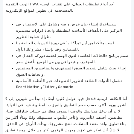
الويب التقدمية PWA -أحد أنواع تطبيقات الجوال- على تقنيات الويب
المستخدمة في تطوير المواقع الإلكترونية.
سيساعدك إنشاء بيان غرض واضح وشامل على الاستمرار في
التركيز على الأهداف الأساسية لتطبيقك واتخاذ قرارات مستنيرة
طوال عملية التطوير.
لست متأكدا من أين تبدأ؟ ابدأ في دورة التدريبات الخاصة بنا
للمبتدئين وقم بإنشاء مشروعك الأول.
صمم برنامج «الحالات الخاصة» لذوي الهمم لخدمة دوركم الفعال في
المجتمع، ولتبقوا قريبين من الجميع بأفضل سعر.
إجراء بحث شامل لتحديد السوق المستهدف والمنافسين المحتملين
واتجاهات السوق.
تشمل الأدوات الشائعة لتطوير التطبيقات عبر الأنظمة الأساسية
React Native وFlutter وXamarin.
أما التكلفة الزمنية فتدخل فيها عوامل كثيرة أيضًا، إذ تبدأ من شهرين إلى 9
أشهر وربما أكثر، حسب حجم التطبيق والميزات المطلوبة فيه. في النهاية،
لا بد أن تدخل ميزانيتك والوقت المتوفر معك في حساب خياراتك، فبناء
تطبيقين، أحدهما للأندرويد والآخر للآيفون، سيستهلك وقتًا ومالًا أكثر من
بناء تطبيق واحد متعدد المنصّات. نضج مشروعِك وبدأت الأرباح في التدفق،
لا شكّ أنك تفكر في تعزيز وجودك الرقمي أكثر من خلال برمجة تطبيق