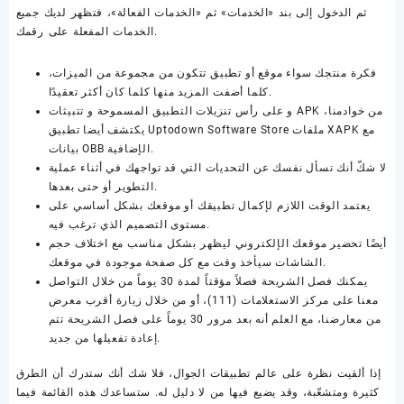
ثم الدخول إلى بند «الخدمات» ثم «الخدمات الفعالة»، فتظهر لديك جميع
الخدمات المفعلة على رقمك.
فكرة منتجك سواء موقع أو تطبيق تتكون من مجموعة من الميزات،
كلما أضفت المزيد منها كلما كان أكثر تعقيدًا.
و على رأس تنزيلات التطبيق المسموحة و تتبيثات APK من خوادمنا،
يكتشف أيضا تطبيق Uptodown Software Store ملفات XAPK مع
بيانات OBB الإضافية.
لا شكّ أنك تسأل نفسك عن التحديات التي قد تواجهك في أثناء عملية
التطوير أو حتى بعدها.
يعتمد الوقت اللازم لإكمال تطبيقك أو موقعك بشكل أساسي على
مستوى التصميم الذي ترغب فيه.
أيضًا تحضير موقعك الإلكتروني ليظهر بشكل مناسب مع اختلاف حجم
الشاشات سيأخذ وقت مع كل صفحة موجودة في موقعك.
يمكنك فصل الشريحة فصلاً مؤقتاً لمدة 30 يوماً من خلال التواصل
معنا على مركز الاستعلامات (111)، أو من خلال زيارة أقرب معرض
من معارضنا، مع العلم أنه بعد مرور 30 يوماً على فصل الشريحة تتم
إعادة تفعيلها من جديد.
إذا ألقيت نظرة على عالم تطبيقات الجوال، فلا شك أنك ستدرك أن الطرق
كثيرة ومتشعّبة، وقد يضيع فيها من لا دليل له. ستساعدك هذه القائمة فيما