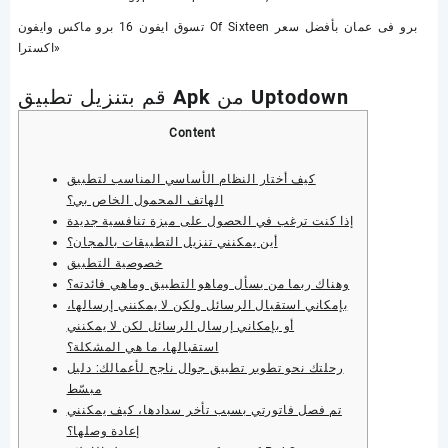
تسوق ايفون 16 برو ماكس وايفون Of Sixteen برو فى عمان بأفضل سعر
اكسترا»
قم بتنزيل تطبيق Apk من Uptodown
Content
كيف أختار النظام الأساسي المناسب لتطبيق
الهاتف المحمول الخاص بي؟
إذا كنت ترغب في الحصول على ميزة تنافسية جديدة
أين يمكنني تنزيل التطبيقات بالمجان؟
خصوصية التطبيق
وهناك ربما من يسأل وماهو التطبيق وماهي فائدته؟
بإمكاني استقبال الرسائل ولكن لا يمكنني إرسالها،
أو بإمكاني إرسال الرسائل لكن لا يمكنني
استقبالها، ما هي المشكلة؟
رحلتك نحو تطوير تطبيق جوال ناجح لأعمالك: دليل
مبسّط
تم فصل فاتورتي بسبب تأخر سدادها، كيف يمكنني
إعادة وصلها؟