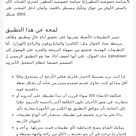
%سياسة خصوصية المطور(ة) سياسة خصوصية المطور. اشتري الشدات الآن
بالسعر الأوفر من جوال وخلّيك مسيطر باللعبة، وكمان ادخل السحب على
3000 شيكل.
لمحة عن هذا التطبيق
تتميز التطبيقات الأصيلة بقدرتها على تحقيق أداءٍ عالٍ وتطبيق وظائف
مرتبطة بعتاد الجوال مثل؛ الكاميرا والمايكروفون والرجّاج (الهزاز).. أما
التطبيقات الهجينة، فتجمع بين سهولة البرمجة والقدرة على الوصول إلى
عتاد الجوال، على أنها أضعف أداءً. هذا هو التطبيق الرسمي ل Uptodown
المصمم خصيصا لنظام التشغيل الأندرويد.
إذا كنت تريد تصميمًا لاختبار فكرتك فعلى الأرجح أن يستغرق وقتًا
أقل مما لو كنت تحاول تقديم تصميم مميز من شأنه أن يشكل نقطة
تنافسية قوية.
سواء قررت أن تبدأ تطبيقك على أندرويد أو iOS فتكلفة الإنشاء
متقاربة، في بعض الأحيان تكون التكلفة أكبر بالنسبة لأندرويد نظرًا
إلى الحاجة بأن يتوافق التطبيق مع الكثير من الأجهزة مقارنة بأبل.
بناءً على ما تريد تحقيقه في تطبيقك، ستختار أحد أنواع تطبيقات
الجوال الأربعة.
يمكنك القيام بنسخ إحتياطية لأي تطبيقات قمت بتنزيلها، و أخد و
إختيار ما ترغب في أن يتم تحديثة ــ الكل من راحة واجهة بسيطة و