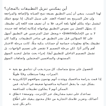
أين يمكنني تنزيل التطبيقات بالمجان؟
لهذا السبب، ينبغي أن يُبنى التطبيق بصيغة تتيح الصيانة والإضافة والمراجعة
وإن تغيّر المبرمج بعد انقضاء العقد. على سبيل المثال، إذا توسع عملك
ليشمل دولة يتكلم أهلها بلغة أخرى، فلا بد أن تضيف هذه اللغة إلى تطبيقك.
إذ يسهّل الفصل بين نصوص التطبيق وواجهاته إمكانية إضافة لغة جديدة،
ويجعل عمل المترجمين في التطبيق أسهل.» «[newline]لا بد من الإجابة
على كلا السؤالين قبل نشر التطبيق في متاجر التطبيقات. وكلما كان
تطبيقك يعالج معلومات حساسة أو حسابات بنكية مثلًا، كانت مرحلة الاختبار
أهم وأكبر أثرًا. لكن مرحلة التصميم لا تقتصر على تصميم الواجهات، بل
تشمل التصميم الداخلي للتطبيق أيضًا. إجراء بحث شامل لتحديد السوق
المستهدف والمنافسين المحتملين واتجاهات السوق.
للحصول على منتج متماسك، كل ميزة يجب أن تتناسق مع بقية
الميزات، وهذا سيتطلب وقتًا طويلًا.
إذا قمت بدراسة منافسيك ووجدت أنهم يهتمون بمواقعهم الإلكترونية
بشكل جيد، ما يجعل احتمالية منافستها ضعيفة في البداية، فمن
الممكن أنهم لا يملكون تطبيقات للمنافسة.
نساعدك على تنفيذ مشاريعك عبر الإنترنت، وتوسعة» «نطاق
أعمالك، وتعزيز علامتك التجارية من خلال محتوى يبقيك على اطّلاع
دائم بكل جديد.