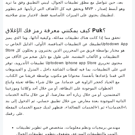
بعد، حين تتواصل مع مطوّر تطبيقات الجوال، ليبني التطبيق وفق ما تريد
ويحقق فيه كل الأهداف التي ارتأيتها. قم بتطوير MVP ، وهو أبسط إصدار
لتطبيقك يحتوي على الميزات الأساسية فقط، لاختبار مدى صلاحيته.
كيف يمكنني معرفة رمز فك الإغلاق Puk؟
تحقق مما إذا كانت هناك تطبيقات مماثلة، وكيفية أدائها، وما الذي يميز
تطبيقك عن التطبيقات المنافسة. الأولى، الدليل الخاص بUptodown App
Store هو مختار بواسطة فريق من المحررين الذين يختبرون و يحللون كل
التطبيقات و الألعاب المقدمة. على طول مع دليل ضخم من الألاف من
تطبيقات الأندرويد، توفر Uptodown Iphone app Store محتوى تحريري
غني على التطبيقات، بما فيه لقطات الشاشة داخل ـ المنزل و الفيديوهات
التي قمنا بإعدادها بأنفسنا. محتوانا هو مكتوب بواسطة فريقنا من الكتاب،
مع الحياد كحجر الزاوية في خدماتنا. من خلال شراء بطاقة تعبئة واتباع
الخطوات الموجودة على البطاقة، أو من خلال أحد وكلائنا وموزعينا
المعتمدين، أو من خلال زيارة أحد معارضنا، أو من خلال ماكنة الخدمات
الذاتية الموجودة بعدة معارض. من خلال تطبيق حسابي، ثم الدخول إلى بند
\»الخدمات\» ثم \»الخدمات الفعالة\»، فتظهر لديك جميع الخدمات المفعلة
على رقمك.
مهندس برمجيات ونظم معلومات، متخصص في تطوير تطبيقات
الويب والتطبيقات الموزعة، وشغوف بتطوير تطبيقات الجوال.