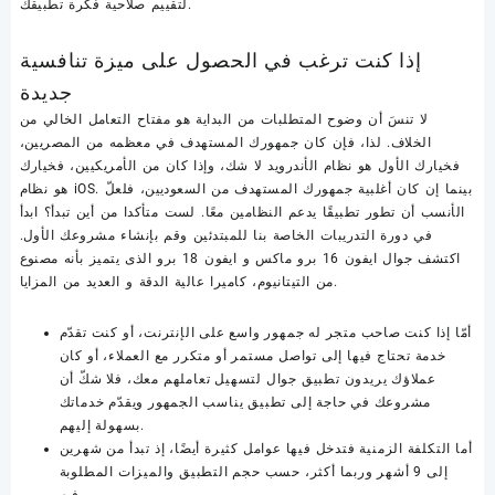
لتقييم صلاحية فكرة تطبيقك.
إذا كنت ترغب في الحصول على ميزة تنافسية
جديدة
لا تنسَ أن وضوح المتطلبات من البداية هو مفتاح التعامل الخالي من
الخلاف. لذا، فإن كان جمهورك المستهدف في معظمه من المصريين،
فخيارك الأول هو نظام الأندرويد لا شك، وإذا كان من الأمريكيين، فخيارك
هو نظام iOS. بينما إن كان أغلبية جمهورك المستهدف من السعوديين، فلعلّ
الأنسب أن تطور تطبيقًا يدعم النظامين معًا. لست متأكدا من أين تبدأ؟ ابدأ
في دورة التدريبات الخاصة بنا للمبتدئين وقم بإنشاء مشروعك الأول.
اكتشف جوال ايفون 16 برو ماكس و ايفون 18 برو الذى يتميز بأنه مصنوع
من التيتانيوم، كاميرا عالية الدقة و العديد من المزايا.
أمّا إذا كنت صاحب متجر له جمهور واسع على الإنترنت، أو كنت تقدّم
خدمة تحتاج فيها إلى تواصل مستمر أو متكرر مع العملاء، أو كان
عملاؤك يريدون تطبيق جوال لتسهيل تعاملهم معك، فلا شكّ أن
مشروعك في حاجة إلى تطبيق يناسب الجمهور ويقدّم خدماتك
بسهولة إليهم.
أما التكلفة الزمنية فتدخل فيها عوامل كثيرة أيضًا، إذ تبدأ من شهرين
إلى 9 أشهر وربما أكثر، حسب حجم التطبيق والميزات المطلوبة
فيه.