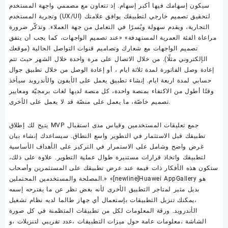
سيكون إسهامك فيها أكبر إسهام. إذ تتعاون مع مصممي واجهة المستخدم
وتجربة المستخدم (UX/UI) لتحقيق تصميم خارجي لتطبيقك يوافق علامتك
التجارية، ويقدم سهولة ويُسرًا في التعامل من جهة العملاء. وتذكّر ضرورة
مراعاة الفئة العمرية المستهدفة» «عند تصميم الواجهات، كما يجب أن يتفق
تصميم الواجهات مع شعارك وتصاميم قنوات التواصل الحالية (موقعك
الإلكتروني مثلًا). من خلال الاتصال على مرة واحدة خلال الشهر حيث تتم
إعادة وصل الفاتورة لمدة ثلاثة ايام ، أو إعادة الوصل من خلال تطبيق جوال
حسابي لمدة اربعة ايام. إنشاء تطبيق يعمل على الأيفون والأندرويد سيأخذ
وقتًا أطول من الاكتفاء بمنصة واحدة، كل منصة لديها لغات برمجيّة ومعايير
تصميم خاصّة، ما يعمل على منصّة قد لا يعمل على الأخرى.
يتيح لك إطلاق MVP جمع تعليقات المستخدمين وقياس مدى استقبال
تطبيقك قبل الاستثمار في التطوير واسع النطاق. سيساعدك إنشاء بيان
غرض واضح وشامل على الاستمرار في التركيز على الأهداف الأساسية
لتطبيقك واتخاذ قرارات مستنيرة طوال عملية التطوير. علاوة على ذلك،
ستكون هذه الأفكار ذات قيمة عند عرض تطبيقك على المستثمرين وأصحاب
المصلحة والمستخدمين المحتملين.» «[newline]Huawei AppGallery هو
بديل مثير لمتاجر التطبيق الأخرى لأنه بغض نظر عن ما يقترحه إسمه
،يمكنك تنزيل التطبيقات بإستعمال أي جهاز طالما لديه نظام تشغيل
الأندرويد. ورقة المعلومات لكل من تطبيقات المتظمنة في كل صورة
الشاشة ،معلومات عامة حول ميزات التطبيقات ،عدد تقريبي لتنزيلات ،و