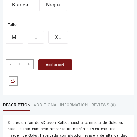
Blanca
Negra
Talle
M
L
XL
Camiseta
-
+
Add to cart
de
GOKU
quantity
DESCRIPTION
ADDITIONAL INFORMATION
REVIEWS (0)
Si eres un fan de «Dragon Ball», ¡nuestra camiseta de Goku es
para ti! Esta camiseta presenta un diseño clásico con una
imagen de Goku. Fabricada con algodón suave y de alta calidad,