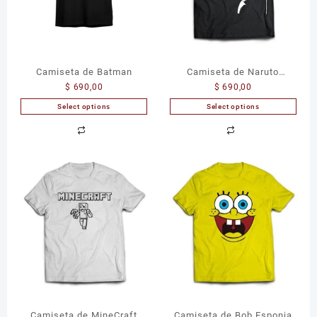
Camiseta de Batman
Camiseta de Naruto
$
690,00
$
690,00
Uzumaki
Select options
Select options
Camiseta de MineCraft
Camiseta de Bob Esponja