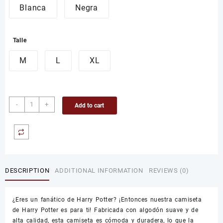
Blanca
Negra
Talle
M
L
XL
Camiseta
-
+
Add to cart
de
Harry
Potter
quantity
DESCRIPTION
ADDITIONAL INFORMATION
REVIEWS (0)
¿Eres un fanático de Harry Potter? ¡Entonces nuestra camiseta
de Harry Potter es para ti! Fabricada con algodón suave y de
alta calidad, esta camiseta es cómoda y duradera, lo que la