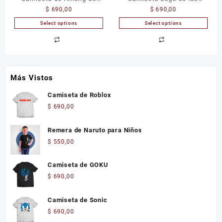
$
690,00
$
690,00
Impostor
Reliquias de la Muerte
Select options
Select options
Más Vistos
Camiseta de Roblox
$
690,00
Remera de Naruto para Niños
$
550,00
Camiseta de GOKU
$
690,00
Camiseta de Sonic
$
690,00