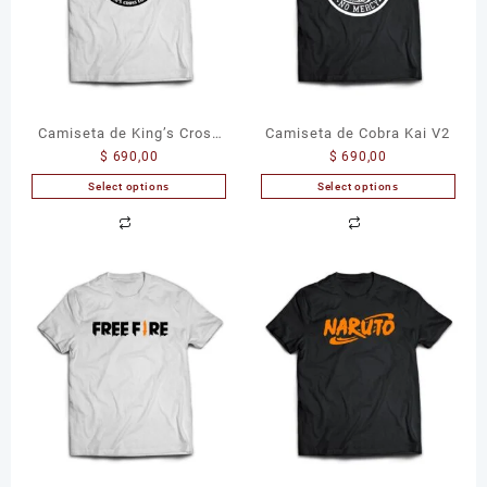
Camiseta de King’s Cross
Camiseta de Cobra Kai V2
$
690,00
$
690,00
London
Select options
Select options