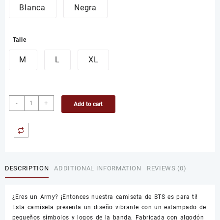
Blanca
Negra
Talle
M
L
XL
Camiseta
-
+
Add to cart
de
BTS
V2
quantity
DESCRIPTION
ADDITIONAL INFORMATION
REVIEWS (0)
¿Eres un Army? ¡Entonces nuestra camiseta de BTS es para ti!
Esta camiseta presenta un diseño vibrante con un estampado de
pequeños símbolos y logos de la banda. Fabricada con algodón