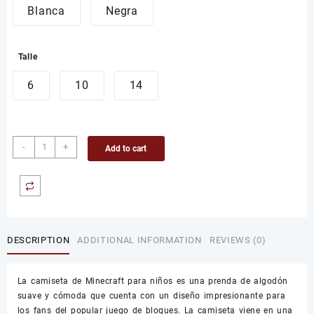
Blanca
Negra
Talle
6
10
14
Camiseta
-
+
Add to cart
de
Minecraft
para
Niños
quantity
DESCRIPTION
ADDITIONAL INFORMATION
REVIEWS (0)
La camiseta de Minecraft para niños es una prenda de algodón
suave y cómoda que cuenta con un diseño impresionante para
los fans del popular juego de bloques. La camiseta viene en una