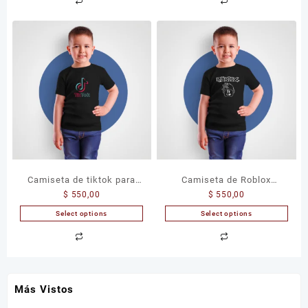
Camiseta de tiktok para
Camiseta de Roblox
$
550,00
$
550,00
Niños
Aesthetic para Niños
Select options
Select options
Más Vistos