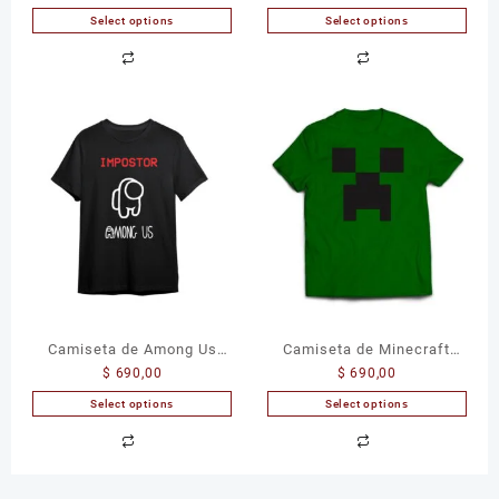
Select options
Select options
Camiseta de Among Us
Camiseta de Minecraft
$
690,00
$
690,00
Impostor
Creeper
Select options
Select options