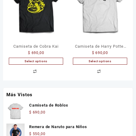
Camiseta de Cobra Kai
Camiseta de Harry Potter
$
690,00
$
690,00
Always
Select options
Select options
Más Vistos
Camiseta de Roblox
$
690,00
Remera de Naruto para Niños
$
550,00