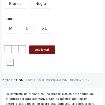
Blanca
Negra
Talle
M
L
XL
Camiseta
-
+
Add to cart
de
Nirvana
quantity
DESCRIPTION
ADDITIONAL INFORMATION
REVIEWS (0)
La camiseta de Nirvana es una prenda clásica para todos los
fanáticos del rock alternativo. Con su icónico logotipo en
amarillo sobre un fondo negro, esta camiseta es perfecta para