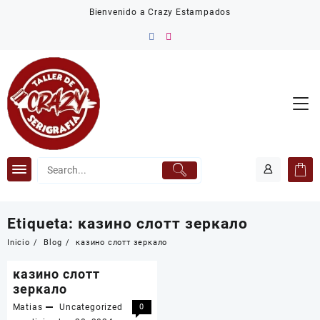
Saltar
Bienvenido a Crazy Estampados
al
contenido
Etiqueta:
казино слотт зеркало
Inicio
Blog
казино слотт зеркало
казино слотт
зеркало
Matias
Uncategorized
0