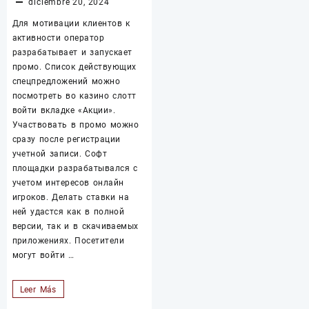
diciembre 20, 2024
Для мотивации клиентов к
активности оператор
разрабатывает и запускает
промо. Список действующих
спецпредложений можно
посмотреть во казино слотт
войти вкладке «Акции».
Участвовать в промо можно
сразу после регистрации
учетной записи. Софт
площадки разрабатывался с
учетом интересов онлайн
игроков. Делать ставки на
ней удастся как в полной
версии, так и в скачиваемых
приложениях. Посетители
могут войти …
казино
Leer Más
слотт