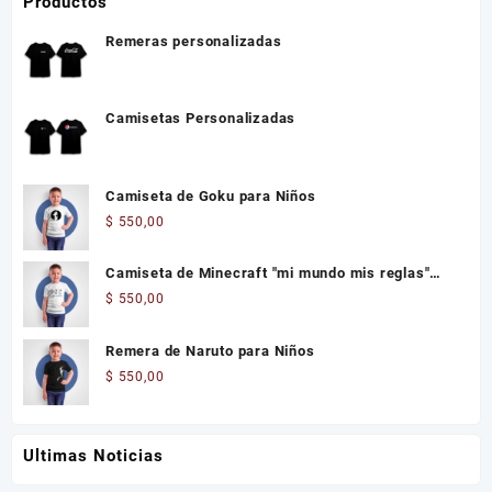
Productos
Remeras personalizadas
Camisetas Personalizadas
Camiseta de Goku para Niños
$
550,00
Camiseta de Minecraft "mi mundo mis reglas"
Niños
$
550,00
Remera de Naruto para Niños
$
550,00
Ultimas Noticias