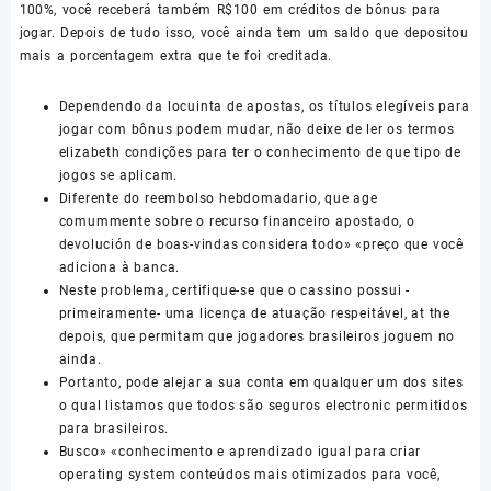
100%, você receberá também R$100 em créditos de bônus para
jogar. Depois de tudo isso, você ainda tem um saldo que depositou
mais a porcentagem extra que te foi creditada.
Dependendo da locuinta de apostas, os títulos elegíveis para
jogar com bônus podem mudar, não deixe de ler os termos
elizabeth condições para ter o conhecimento de que tipo de
jogos se aplicam.
Diferente do reembolso hebdomadario, que age
comummente sobre o recurso financeiro apostado, o
devolución de boas-vindas considera todo» «preço que você
adiciona à banca.
Neste problema, certifique-se que o cassino possui -
primeiramente- uma licença de atuação respeitável, at the
depois, que permitam que jogadores brasileiros joguem no
ainda.
Portanto, pode alejar a sua conta em qualquer um dos sites
o qual listamos que todos são seguros electronic permitidos
para brasileiros.
Busco» «conhecimento e aprendizado igual para criar
operating system conteúdos mais otimizados para você,