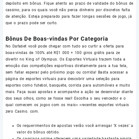
depósito em bônus. Fique atento ao prazo de validade do bônus de
cassino, para os quais você não perca dinheiro por discretos falta
de atenção. Esteja preparado para fazer longas sessões de jogo, já
que o prazo pode ser curto.
Bônus De Boas-vindas Por Categoria
No Dafabet você pode chegar com tudo ao curtir a oferta para
boas-vindas de 100% até R$1 000 + 100 giros grátis para ze
divertir no King of Olympus. Os Esportes Virtuais trazem toda a
emoção das competições esportivas diretamente para a tua tela,
sem fallar esperar pelo próximo jogo ou corrida! Basta acessar a
página de esportes virtuais para descobrir uma seleção para
esportes como futebol, basquete, corrida para automóveis e muito
mais. Faça suas apostas e acompanhe a ação se desenrolar diante
dos seus olhos, como se fosse real! Escolha o seu vencedor e o
qual comecem os jogos com os mais» «recentes esportes virtuais
zero Casino. com.
Os requerimentos de apostas verão você arriesgar ‘X vezes’ u
valor do bônus obtido.
Os cassinos online oferecem uma variedade bastante ampla