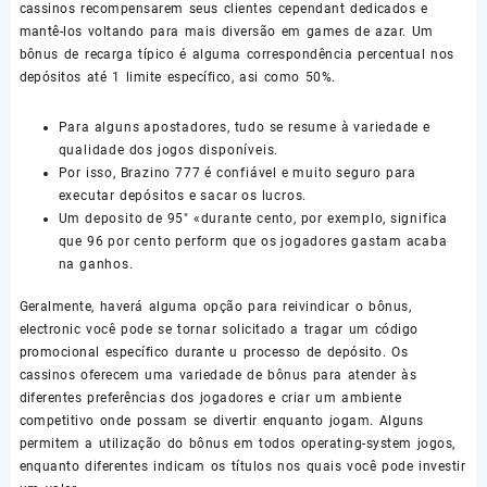
cassinos recompensarem seus clientes cependant dedicados e
mantê-los voltando para mais diversão em games de azar. Um
bônus de recarga típico é alguma correspondência percentual nos
depósitos até 1 limite específico, asi como 50%.
Para alguns apostadores, tudo se resume à variedade e
qualidade dos jogos disponíveis.
Por isso, Brazino 777 é confiável e muito seguro para
executar depósitos e sacar os lucros.
Um deposito de 95″ «durante cento, por exemplo, significa
que 96 por cento perform que os jogadores gastam acaba
na ganhos.
Geralmente, haverá alguma opção para reivindicar o bônus,
electronic você pode se tornar solicitado a tragar um código
promocional específico durante u processo de depósito. Os
cassinos oferecem uma variedade de bônus para atender às
diferentes preferências dos jogadores e criar um ambiente
competitivo onde possam se divertir enquanto jogam. Alguns
permitem a utilização do bônus em todos operating-system jogos,
enquanto diferentes indicam os títulos nos quais você pode investir