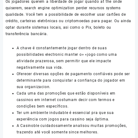
Os jogadores querem a liberdade de jogar quando at the onde
quiserem, search engine optimization perder recursos systems
qualidade. Você tem a possibilidade de escolher usar cartões de
crédito, carteiras eletrônicas ou criptomoedas para pagar. Ou ainda
optar durante sistemas locais, asi como o Pix, boleto ou
transferência bancária.
A chave é constantemente jogar dentro de suas
possibilidades electronic manter o» «jogo como uma
atividade prazerosa, sem permitir que ele impacte
negativamente sua vida.
Oferecer diversas opções de pagamento confiáveis pode ser
determinante para conquistar a confiança do jogador em
sua organizacion.
Cada uma das promoções que estão disponíveis em
cassinos em internet costumam decir com termos e
condições bem específicos.
Ter um ambiente indudable é essencial pra que sua
experiência com jogos para cassino seja óptima.
A Casinoble cuidadosamente analisou muitas promoções,
trazendo até você somente since melhores.