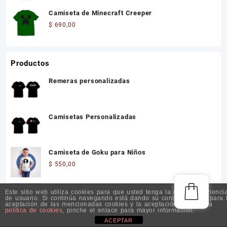
Camiseta de Minecraft Creeper
$
690,00
Productos
Remeras personalizadas
Camisetas Personalizadas
Camiseta de Goku para Niños
$
550,00
Camiseta de Minecraft "mi mundo mis reglas"
Este sitio web utiliza cookies para que usted tenga la mejor experienci
de usuario. Si continúa navegando está dando su consentimiento para 
Niños
$
550,00
aceptación de las mencionadas cookies y la aceptación de nuestra
política de cookies
, pinche el enlace para mayor información.
ACEPTAR
Remera de Naruto para Niños