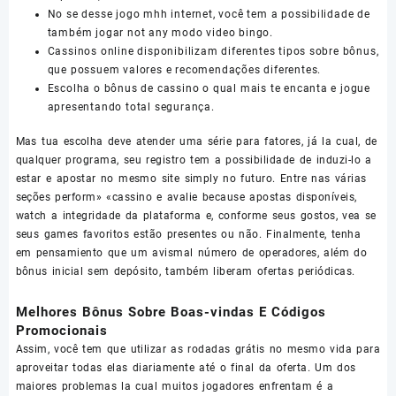
No se desse jogo mhh internet, você tem a possibilidade de
também jogar not any modo video bingo.
Cassinos online disponibilizam diferentes tipos sobre bônus,
que possuem valores e recomendações diferentes.
Escolha o bônus de cassino o qual mais te encanta e jogue
apresentando total segurança.
Mas tua escolha deve atender uma série para fatores, já la cual, de
qualquer programa, seu registro tem a possibilidade de induzi-lo a
estar e apostar no mesmo site simply no futuro. Entre nas várias
seções perform» «cassino e avalie because apostas disponíveis,
watch a integridade da plataforma e, conforme seus gostos, vea se
seus games favoritos estão presentes ou não. Finalmente, tenha
em pensamiento que um avismal número de operadores, além do
bônus inicial sem depósito, também liberam ofertas periódicas.
Melhores Bônus Sobre Boas-vindas E Códigos
Promocionais
Assim, você tem que utilizar as rodadas grátis no mesmo vida para
aproveitar todas elas diariamente até o final da oferta. Um dos
maiores problemas la cual muitos jogadores enfrentam é a