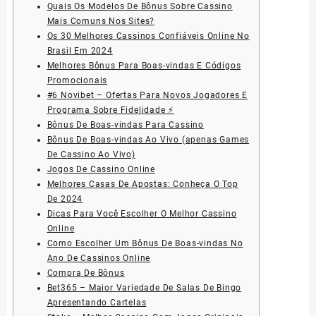
Quais Os Modelos De Bônus Sobre Cassino
Mais Comuns Nos Sites?
Os 30 Melhores Cassinos Confiáveis Online No
Brasil Em 2024
Melhores Bônus Para Boas-vindas E Códigos
Promocionais
#6 Novibet – Ofertas Para Novos Jogadores E
Programa Sobre Fidelidade ⚡
Bônus De Boas-vindas Para Cassino
Bônus De Boas-vindas Ao Vivo (apenas Games
De Cassino Ao Vivo)
Jogos De Cassino Online
Melhores Casas De Apostas: Conheça O Top
De 2024
Dicas Para Você Escolher O Melhor Cassino
Online
Como Escolher Um Bônus De Boas-vindas No
Ano De Cassinos Online
Compra De Bônus
Bet365 – Maior Variedade De Salas De Bingo
Apresentando Cartelas