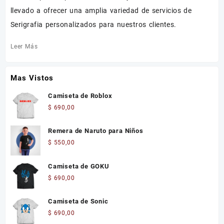
llevado a ofrecer una amplia variedad de servicios de
Serigrafia personalizados para nuestros clientes.
Leer Más
Mas Vistos
Camiseta de Roblox
$
690,00
Remera de Naruto para Niños
$
550,00
Camiseta de GOKU
$
690,00
Camiseta de Sonic
$
690,00