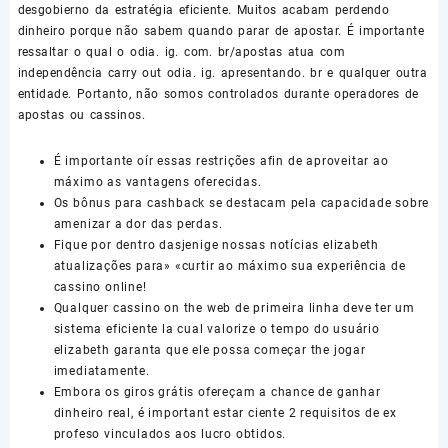
desgobierno da estratégia eficiente. Muitos acabam perdendo
dinheiro porque não sabem quando parar de apostar. É importante
ressaltar o qual o odia. ig. com. br/apostas atua com
independência carry out odia. ig. apresentando. br e qualquer outra
entidade. Portanto, não somos controlados durante operadores de
apostas ou cassinos.
É importante oír essas restrições afin de aproveitar ao
máximo as vantagens oferecidas.
Os bônus para cashback se destacam pela capacidade sobre
amenizar a dor das perdas.
Fique por dentro dasjenige nossas notícias elizabeth
atualizações para» «curtir ao máximo sua experiência de
cassino online!
Qualquer cassino on the web de primeira linha deve ter um
sistema eficiente la cual valorize o tempo do usuário
elizabeth garanta que ele possa começar the jogar
imediatamente.
Embora os giros grátis ofereçam a chance de ganhar
dinheiro real, é important estar ciente 2 requisitos de ex
profeso vinculados aos lucro obtidos.