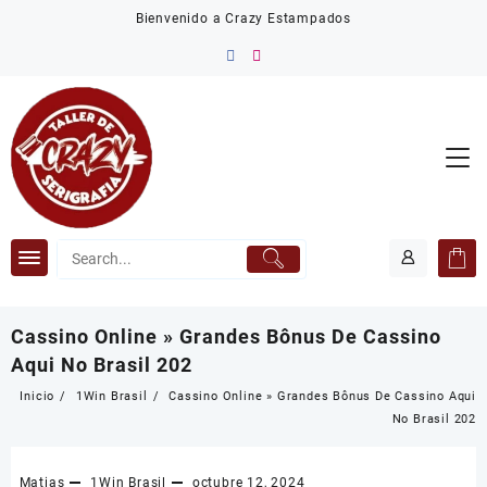
Saltar
Bienvenido a Crazy Estampados
al
contenido
Cassino Online » Grandes Bônus De Cassino
Aqui No Brasil 202
Inicio
1Win Brasil
Cassino Online » Grandes Bônus De Cassino Aqui
No Brasil 202
Matias
1Win Brasil
octubre 12, 2024