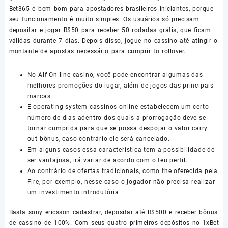
Bet365 é bem bom para apostadores brasileiros iniciantes, porque
seu funcionamento é muito simples. Os usuários só precisam
depositar e jogar R$50 para receber 50 rodadas grátis, que ficam
válidas durante 7 dias. Depois disso, jogue no cassino até atingir o
montante de apostas necessário para cumprir to rollover.
No Alf On line casino, você pode encontrar algumas das
melhores promoções do lugar, além de jogos das principais
marcas.
E operating-system cassinos online estabelecem um certo
número de dias adentro dos quais a prorrogação deve se
tornar cumprida para que se possa despojar o valor carry
out bônus, caso contrário ele será cancelado.
Em alguns casos essa característica tem a possibilidade de
ser vantajosa, irá variar de acordo com o teu perfil.
Ao contrário de ofertas tradicionais, como the oferecida pela
Fire, por exemplo, nesse caso o jogador não precisa realizar
um investimento introdutória.
Basta sony ericsson cadastrar, depositar até R$500 e receber bônus
de cassino de 100%. Com seus quatro primeiros depósitos no 1xBet