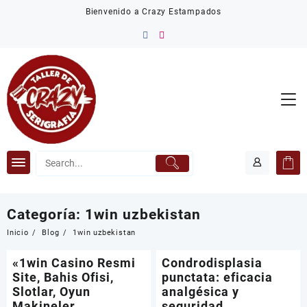
Saltar
Bienvenido a Crazy Estampados
al
contenido
Categoría:
1win uzbekistan
Inicio
Blog
1win uzbekistan
«1win Casino Resmi
Condrodisplasia
Site, Bahis Ofisi,
punctata: eficacia
Slotlar, Oyun
analgésica y
Makineler
seguridad