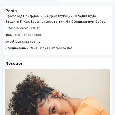
Resmi
eficacia
Site,
Posts
analgésica
Bahis
Промокод Покердом 2024 Действующий Сегодня Куда
y
Ofisi,
Вводить И Как Зарегистрироваться На Официальном Сайте
seguridad
Slotlar,
Freespin Veren Siteler
Oyun
казино слотт зеркало
Makineler
sweet bonanza casino
Официальный Сайт Водка Бет Vodka Bet
Nosotros