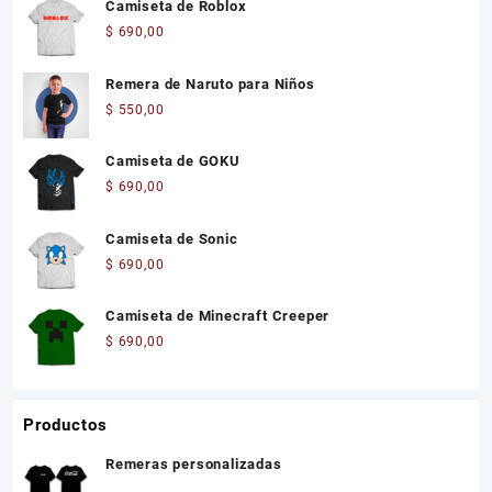
Camiseta de Roblox
$
690,00
Remera de Naruto para Niños
$
550,00
Camiseta de GOKU
$
690,00
Camiseta de Sonic
$
690,00
Camiseta de Minecraft Creeper
$
690,00
Productos
Remeras personalizadas