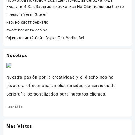
Промокод Покердом 2024 Действующий Сегодня Куда
£30
Вводить И Как Зарегистрироваться На Официальном Сайте
Bookmaker
Freespin Veren Siteler
Offer
казино слотт зеркало
sweet bonanza casino
Официальный Сайт Водка Бет Vodka Bet
Nosotros
Nuestra pasión por la creatividad y el diseño nos ha
llevado a ofrecer una amplia variedad de servicios de
Serigrafia personalizados para nuestros clientes.
Leer Más
Mas Vistos