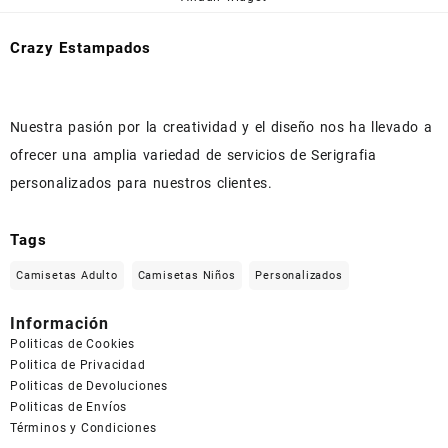
Crazy Estampados
Nuestra pasión por la creatividad y el diseño nos ha llevado a
ofrecer una amplia variedad de servicios de Serigrafia
personalizados para nuestros clientes.
Tags
Camisetas Adulto
Camisetas Niños
Personalizados
Información
Politicas de Cookies
Politica de Privacidad
Politicas de Devoluciones
Politicas de Envíos
Términos y Condiciones