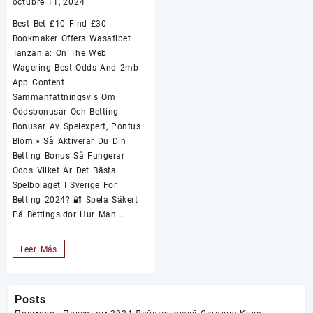
octubre 11, 2024
Best Bet £10 Find £30
Bookmaker Offers Wasafibet
Tanzania: On The Web
Wagering Best Odds And 2mb
App Content
Sammanfattningsvis Om
Oddsbonusar Och Betting
Bonusar Av Spelexpert, Pontus
Blom:» Så Aktiverar Du Din
Betting Bonus Så Fungerar
Odds Vilket Är Det Bästa
Spelbolaget I Sverige För
Betting 2024? 🔐 Spela Säkert
På Bettingsidor Hur Man …
Best
Leer Más
Bet
£10
Posts
Find