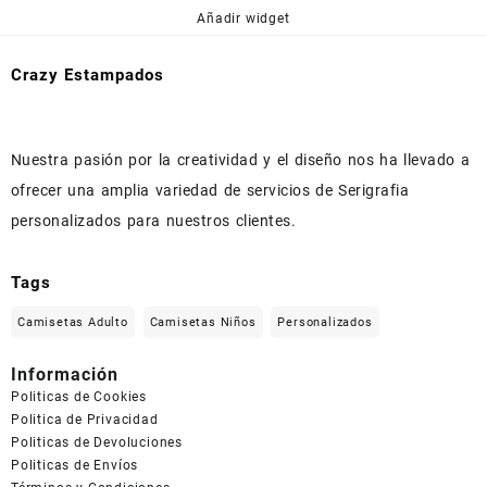
Añadir widget
Crazy Estampados
Nuestra pasión por la creatividad y el diseño nos ha llevado a
ofrecer una amplia variedad de servicios de Serigrafia
personalizados para nuestros clientes.
Tags
Camisetas Adulto
Camisetas Niños
Personalizados
Información
Politicas de Cookies
Politica de Privacidad
Politicas de Devoluciones
Politicas de Envíos