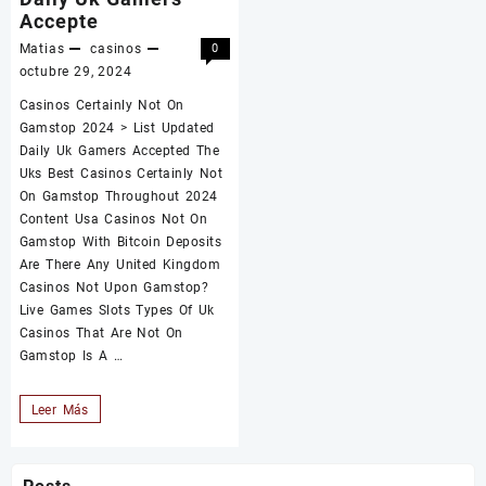
Accepte
Matias
casinos
0
octubre 29, 2024
Casinos Certainly Not On
Gamstop 2024 > List Updated
Daily Uk Gamers Accepted The
Uks Best Casinos Certainly Not
On Gamstop Throughout 2024
Content Usa Casinos Not On
Gamstop With Bitcoin Deposits
Are There Any United Kingdom
Casinos Not Upon Gamstop?
Live Games Slots Types Of Uk
Casinos That Are Not On
Gamstop Is A …
Casinos
Leer Más
Certainly
Not