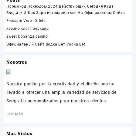
Posts
On
Промокод Покердом 2024 Действующий Сегодня Куда
Gamstop
Вводить И Как Зарегистрироваться На Официальном Сайте
2024
Freespin Veren Siteler
>
казино слотт зеркало
List
sweet bonanza casino
Updated
Официальный Сайт Водка Бет Vodka Bet
Daily
Uk
Nosotros
Gamers
Accepte
Nuestra pasión por la creatividad y el diseño nos ha
llevado a ofrecer una amplia variedad de servicios de
Serigrafia personalizados para nuestros clientes.
Leer Más
Mas Vistos