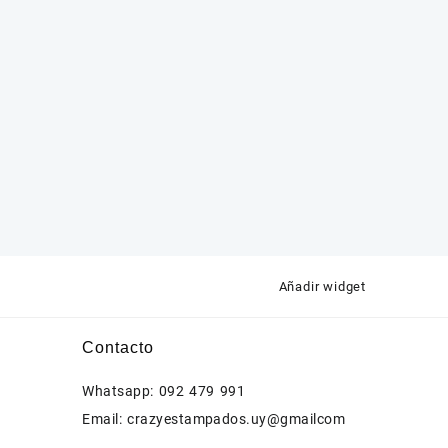
Añadir widget
Contacto
Whatsapp: 092 479 991
Email:
crazyestampados.uy@gmailcom