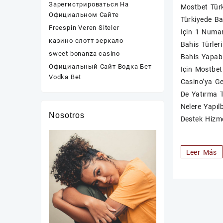
Зарегистрироваться На
Mostbet Tür
Официальном Сайте
Türkiyede Ba
Freespin Veren Siteler
Için 1 Numa
казино слотт зеркало
Bahis Türler
sweet bonanza casino
Bahis Yapabi
Официальный Сайт Водка Бет
Için Mostbet
Vodka Bet
Casino’ya G
De Yatırma 
Nelere Yapıl
Nosotros
Destek Hizme
Online
Leer Más
Spor
Bahisleri
Şirketi
Ve
Casin