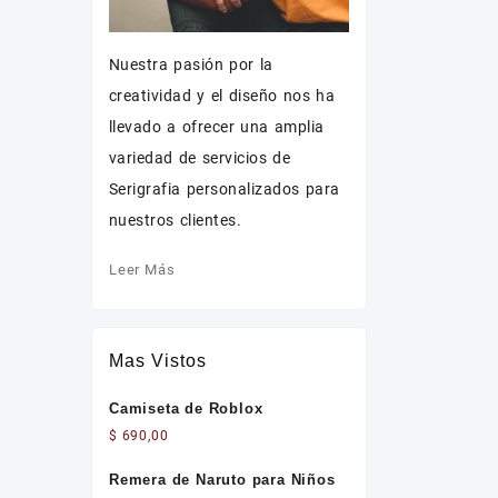
Nuestra pasión por la
creatividad y el diseño nos ha
llevado a ofrecer una amplia
variedad de servicios de
Serigrafia personalizados para
nuestros clientes.
Leer Más
Mas Vistos
Camiseta de Roblox
$
690,00
Remera de Naruto para Niños