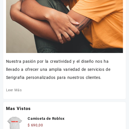
Nuestra pasión por la creatividad y el diseño nos ha
llevado a ofrecer una amplia variedad de servicios de
Serigrafia personalizados para nuestros clientes.
Leer Más
Mas Vistos
Camiseta de Roblox
$
690,00