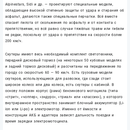
Alpinestars, Sidi и др. — проектируют специальные модели,
обладающие высокой степенью защиты от удара и стирания об
асфальт, делаются также специальные перчатки. Всё вместе
спасает пилота от скольжения по асфальту и от контакта с
препятствиями, но всё равно случаи тяжёлых травм или гибели
не редки, поскольку от удара о препятствие на скорости более
200 км/ч.
Скутеры имеют весь необходимый комплект светотехники,
передний дисковый тормоз (на некоторых 50 кубовых моделях
и задний тормоз дисковый) и рассчитаны на передвижение по
городу со скоростью 60 — 90 км/ч. Есть грузовые модели
скутеров, использующиеся для развозки, где сзади стоит
широкое колесо или два колеса, есть скутеры с кабиной. В
основу положен корпус (рама) бензинового мотоцикла (типа
«стрит», «чоппер», «эндуро», «триал» или «классик»), у которого
внутрирамное пространство занимает блочный аккумулятор (Li-
ion или Li-po) и электромотор. Именно от ёмкости и
конструкции АКБ и адаптера зависят дальность поездки и
время зарядки электромотоцикла.