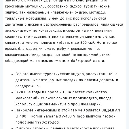
заметно отличаются друг от друга по конструкции. Это
кроссовые мотоциклы, собственно эндуро, туристические
эндуро, так называемые «паркетные» эндуро, мотарды,
триальные мотоциклы. В нём до сих пор используются
двигатели с нижним расположением распредвалов, являющиеся
анахронизмом по конструкции, инжектор на них появился
сравнительно недавно, в них используется минимум лёгких
сплавов, а многие чопперы кубатуры до 800 см³. Но в то же
время, благодаря кинематографу и рекламе, чоппер
классического вида сохраняет свой неповторимый стиль,
обладающий магнетизмом — стиль байкерской жизни.
Всё это имеют туристические эндуро, рассчитанные на
длительные автономные поездки по плохим дорогам и
бездорожью.
В 2010-е годы в Европе и США растёт количество
мелкосерийных эксклюзивных производств, иногда
использующих знаменитые в прошлом марки.
Наиболее интересным в этой гамме является ЗиД-LIFAN
LF400 — копия Yamaha XV-400 Virago выпуска первой
половины 1990-х годов.
С другой стороны, падения в мотокроссе происходят