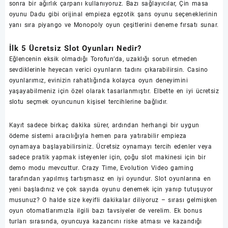
sonra bir ağırlık çarpanı kullanıyoruz. Bazı sağlayıcılar, Çin masa
oyunu Dadu gibi orijinal empieza egzotik şans oyunu seçeneklerinin
yanı sıra piyango ve Monopoly oyun çeşitlerini deneme fırsatı sunar.
İlk 5 Ücretsiz Slot Oyunları Nedir?
Eğlencenin eksik olmadığı Torofun’da, uzaklığı sorun etmeden
sevdiklerinle heyecan verici oyunların tadını çıkarabilirsin. Casino
oyunlarımız, evinizin rahatlığında kolayca oyun deneyimini
yaşayabilmeniz için özel olarak tasarlanmıştır. Elbette en iyi ücretsiz
slotu seçmek oyuncunun kişisel tercihlerine bağlıdır.
Kayıt sadece birkaç dakika sürer, ardından herhangi bir uygun
ödeme sistemi aracılığıyla hemen para yatırabilir empieza
oynamaya başlayabilirsiniz. Ücretsiz oynamayı tercih edenler veya
sadece pratik yapmak isteyenler için, çoğu slot makinesi için bir
demo modu mevcuttur. Crazy Time, Evolution Video gaming
tarafından yapılmış tartışmasız en iyi oyundur. Slot oyunlarına en
yeni başladınız ve çok sayıda oyunu denemek için yanıp tutuşuyor
musunuz? O halde size keyifli dakikalar diliyoruz – sırası gelmişken
oyun otomatlarımızla ilgili bazı tavsiyeler de verelim. Ek bonus
turları sırasında, oyuncuya kazancını riske atması ve kazandığı