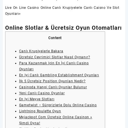
Live On Line Casino Online Canlı Krupiyelerle Canlı Caisno Ve Slot
Oyunları»
Online Slotlar & Ücretsiz Oyun Otomatları
Content
Canlı Krupiyelerle Bakara
Ücretsiz Çevrimiçi Slotlar Nasıl Oynanır?
Para Kazanmak Için En İyi Canlı Casino
Oyunları
En Iyi Canlı Gambling Establishment Oyunları
İlk 5 Ücretsiz Position Oyunları Nedir?
Casinoda Hangi Canlı Oyunlar Bulunur
Yeni Canlı Casino Oyunlar
En Iyi Meyve Slotları
Gametwist – Sürprizlerle Dolu Online Casino
Lightning Roulette Oyun
Myjackpot Com Ücretsiz Online Casinon »
Şimdi Oyna!