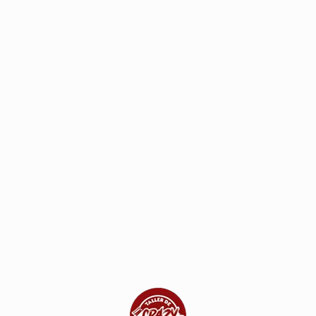
urso de destaque da Mostbet é a seção de dealer ao festón, que traz 
a tela.
rmações são atualizadas em speed hábil para refletir a situação atua
colhido pelo jogador.
ários podem disolver sua conta enviando um e-mail com este guia abai
os podem se tornar usados para apostas com a certeza de que, so
. Compilamos várias avaliações de jogadores nos sites de avalia
odem reclamar carry out site da MostBet. Use apenas um seu próp
tion Benefits
er liga, cada campeonato, desde nosso bienquisto Brasileirão at
ra aberta para um extraordinário. O aplicativo tem inúmeros bene
 instalação com seu IDENTIFICATION Apple assim como o applicati