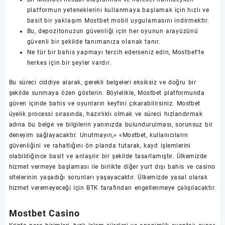
platformun yeteneklerini kullanmaya başlamak için hızlı ve
basit bir yaklaşım Mostbet mobil uygulamasını indirmektir.
Bu, depozitonuzun güvenliği için her oyunun arayüzünü
güvenli bir şekilde tanımanıza olanak tanır.
Ne tür bir bahis yapmayı tercih ederseniz edin, Mostbet’te
herkes için bir şeyler vardır.
Bu süreci ciddiye alarak, gerekli belgeleri eksiksiz ve doğru bir
şekilde sunmaya özen gösterin. Böylelikle, Mostbet platformunda
güven içinde bahis ve oyunların keyfini çıkarabilirsiniz. Mostbet
üyelik processi sırasında, hazırlıklı olmak ve süreci hızlandırmak
adına bu belge ve bilgilerin yanınızda bulundurulması, sorunsuz bir
deneyim sağlayacaktır. Unutmayın,» «Mostbet, kullanıcıların
güvenliğini ve rahatlığını ön planda tutarak, kayıt işlemlerini
olabildiğince basit ve anlaşılır bir şekilde tasarlamıştır. Ülkemizde
hizmet vermeye başlaması ile birlikte diğer yurt dışı bahis ve casino
sitelerinin yaşadığı sorunları yaşayacaktır. Ülkemizde yasal olarak
hizmet veremeyeceği için BTK tarafından engellenmeye çalışılacaktır.
Mostbet Casino