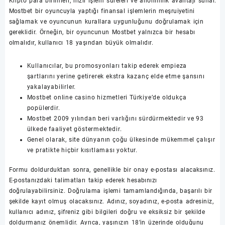
Kripto para birimleri, hızlı işlem süreleri ve anonimlik avantajı sunar.
Mostbet bir oyuncuyla yaptığı finansal işlemlerin meşruiyetini
sağlamak ve oyuncunun kurallara uygunluğunu doğrulamak için
gereklidir. Örneğin, bir oyuncunun Mostbet yalnızca bir hesabı
olmalıdır, kullanıcı 18 yaşından büyük olmalıdır.
Kullanıcılar, bu promosyonları takip ederek empieza
şartlarını yerine getirerek ekstra kazanç elde etme şansını
yakalayabilirler.
Mostbet online casino hizmetleri Türkiye’de oldukça
popülerdir.
Mostbet 2009 yılından beri varlığını sürdürmektedir ve 93
ülkede faaliyet göstermektedir.
Genel olarak, site dünyanın çoğu ülkesinde mükemmel çalışır
ve pratikte hiçbir kısıtlaması yoktur.
Formu doldurduktan sonra, genellikle bir onay e-postası alacaksınız.
E-postanızdaki talimatları takip ederek hesabınızı
doğrulayabilirsiniz. Doğrulama işlemi tamamlandığında, başarılı bir
şekilde kayıt olmuş olacaksınız. Adınız, soyadınız, e-posta adresiniz,
kullanıcı adınız, şifreniz gibi bilgileri doğru ve eksiksiz bir şekilde
doldurmanız önemlidir. Ayrıca, yaşınızın 18’in üzerinde olduğunu