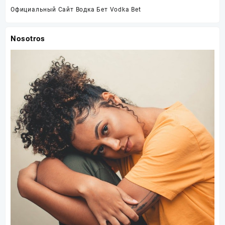
Официальный Сайт Водка Бет Vodka Bet
Nosotros