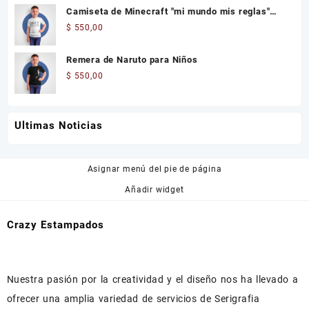
Camiseta de Minecraft "mi mundo mis reglas"
Niños
$
550,00
Remera de Naruto para Niños
$
550,00
Ultimas Noticias
Asignar menú del pie de página
Añadir widget
Crazy Estampados
Nuestra pasión por la creatividad y el diseño nos ha llevado a
ofrecer una amplia variedad de servicios de Serigrafia