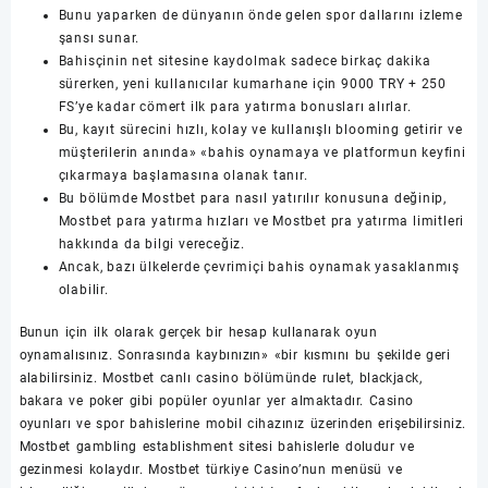
Bunu yaparken de dünyanın önde gelen spor dallarını izleme
şansı sunar.
Bahisçinin net sitesine kaydolmak sadece birkaç dakika
sürerken, yeni kullanıcılar kumarhane için 9000 TRY + 250
FS’ye kadar cömert ilk para yatırma bonusları alırlar.
Bu, kayıt sürecini hızlı, kolay ve kullanışlı blooming getirir ve
müşterilerin anında» «bahis oynamaya ve platformun keyfini
çıkarmaya başlamasına olanak tanır.
Bu bölümde Mostbet para nasıl yatırılır konusuna değinip,
Mostbet para yatırma hızları ve Mostbet pra yatırma limitleri
hakkında da bilgi vereceğiz.
Ancak, bazı ülkelerde çevrimiçi bahis oynamak yasaklanmış
olabilir.
Bunun için ilk olarak gerçek bir hesap kullanarak oyun
oynamalısınız. Sonrasında kaybınızın» «bir kısmını bu şekilde geri
alabilirsiniz. Mostbet canlı casino bölümünde rulet, blackjack,
bakara ve poker gibi popüler oyunlar yer almaktadır. Casino
oyunları ve spor bahislerine mobil cihazınız üzerinden erişebilirsiniz.
Mostbet gambling establishment sitesi bahislerle doludur ve
gezinmesi kolaydır. Mostbet türkiye Casino’nun menüsü ve