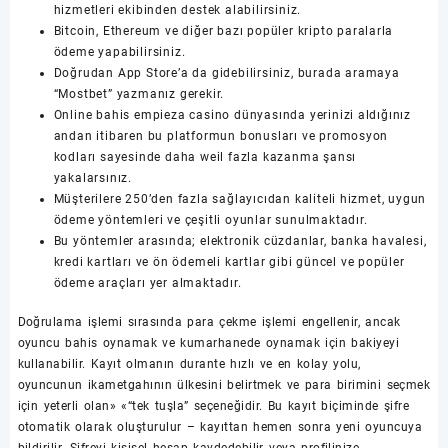
hizmetleri ekibinden destek alabilirsiniz.
Bitcoin, Ethereum ve diğer bazı popüler kripto paralarla
ödeme yapabilirsiniz.
Doğrudan App Store’a da gidebilirsiniz, burada aramaya
“Mostbet” yazmanız gerekir.
Online bahis empieza casino dünyasında yerinizi aldığınız
andan itibaren bu platformun bonusları ve promosyon
kodları sayesinde daha weil fazla kazanma şansı
yakalarsınız.
Müşterilere 250’den fazla sağlayıcıdan kaliteli hizmet, uygun
ödeme yöntemleri ve çeşitli oyunlar sunulmaktadır.
Bu yöntemler arasında; elektronik cüzdanlar, banka havalesi,
kredi kartları ve ön ödemeli kartlar gibi güncel ve popüler
ödeme araçları yer almaktadır.
Doğrulama işlemi sırasında para çekme işlemi engellenir, ancak
oyuncu bahis oynamak ve kumarhanede oynamak için bakiyeyi
kullanabilir. Kayıt olmanın durante hızlı ve en kolay yolu,
oyuncunun ikametgahının ülkesini belirtmek ve para birimini seçmek
için yeterli olan» «“tek tuşla” seçeneğidir. Bu kayıt biçiminde şifre
otomatik olarak oluşturulur – kayıttan hemen sonra yeni oyuncuya
bildirilir. Şifreyi kişisel hesap kaydedebilir veya profilinize