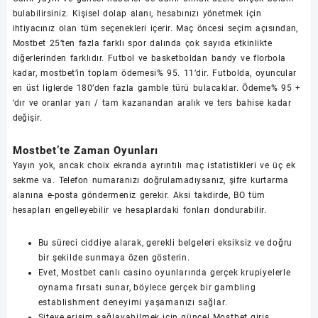
bulabilirsiniz. Kişisel dolap alanı, hesabınızı yönetmek için
ihtiyacınız olan tüm seçenekleri içerir. Maç öncesi seçim açısından,
Mostbet 25’ten fazla farklı spor dalında çok sayıda etkinlikte
diğerlerinden farklıdır. Futbol ve basketboldan bandy ve florbola
kadar, mostbet’in toplam ödemesi% 95. 11’dir. Futbolda, oyuncular
en üst liglerde 180’den fazla gamble türü bulacaklar. Ödeme% 95 +
‘dır ve oranlar yarı / tam kazanandan aralık ve ters bahise kadar
değişir.
Mostbet’te Zaman Oyunları
Yayın yok, ancak choix ekranda ayrıntılı maç istatistikleri ve üç ek
sekme va. Telefon numaranızı doğrulamadıysanız, şifre kurtarma
alanına e-posta göndermeniz gerekir. Aksi takdirde, BO tüm
hesapları engelleyebilir ve hesaplardaki fonları dondurabilir.
Bu süreci ciddiye alarak, gerekli belgeleri eksiksiz ve doğru
bir şekilde sunmaya özen gösterin.
Evet, Mostbet canlı casino oyunlarında gerçek krupiyelerle
oynama fırsatı sunar, böylece gerçek bir gambling
establishment deneyimi yaşamanızı sağlar.
Siteye erişim sağlayabilmek için güncel Mostbet giriş