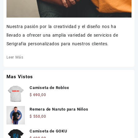
Nuestra pasión por la creatividad y el diseño nos ha
llevado a ofrecer una amplia variedad de servicios de
Serigrafia personalizados para nuestros clientes.
Leer Más
Mas Vistos
Camiseta de Roblox
$
690,00
Remera de Naruto para Niños
$
550,00
Camiseta de GOKU