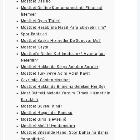
Mostbet Casino
Mostbet On-line Kumarhanesinde Finansal
İşlemler
Mostbet Oyun Türleri
Mostbet Hesabıma Nasıl Para Ekleyebilirim?
Spor Bahisleri
Mostbet Başka Hizmetler De Sunuyor Mu?
Mostbet Kaydı
Mostbet’e Neden Katılmalısınız? Avantajları
Nelerdir?
Mostbet Hakkında Sıkça Sorulan Sorular
Mostbet Türkiye’ye Adım Adım Kayıt
Çevrimiçi Casino Mostbet
Mostbet Hakkında Bilmeniz Gereken Her Şey
Most Bet’teki Metode Yardım Etmek Hizmetinin
Karakteri
Mostbet Güvenilir Mi?
Mostbet Hoşgeldin Bonusu
Mostbet Giriş İşlevselliği
Mostbet Mobil Uygulamaları
Mostbet Sitesinde Hangi Spor Dallarına Bahis
Yapabilirim?