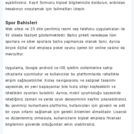
açabilirsiniz. Kayıt formunu kişisel bilgilerinizle doldurun, ardından
hesabınızı onaylamak için talimatları izleyin.
Spor Bahisleri
Web sitesi ve 25 dile çevrilmiş resmi cep telefonu uygulamaları ile
93 ülkede faaliyet göstermektedir. Bahis şirketi neredeyse tüm
sporlara ve siber sporlara bahis yapmanıza olanak tanır. Ayrıca
birçok dijital slot empieza poker oyunu içeren bir online casino da
mevcuttur.
Uygulama, Google android ve iOS işletim sistemlerine sahip
cihazlarla uyumludur ve kullanıcılar bu platformlarda rahatlıkla
erişim sağlayabilirler. Kolay navigasyonu ve sezgisel tasarımı
sayesinde, en yeni başlayanlar bile hızla siteyi keşfedebilir ve
istedikleri oyunları bulabilir. Ayrıca, mobil uyumluluğu sayesinde
istediğiniz zaman ve yerde oyun deneyiminin keyfini çıkarabilirsiniz.
Bu çevrimiçi kumarhane platformu, kullanıcıları için güvenli ve adil
bir oyun ortamı sağlamak için gerekli önlemleri almaktadır. Lisanslı
ve düzenlenmiş olmasıyla, kullanıcıların kişisel empieza finansal
bilgilerinin güvende olduğundan emin olabilirsiniz.