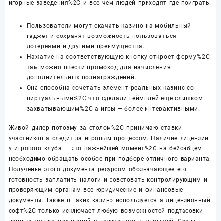
игорные заведения%2C и все чем людей приходят где поиграть.
Пользователи могут скачать казино на мобильный
гаджет и сохранят возможность пользоваться
лотереями и другими преимущества.
Нажатие на соответствующую кнопку откроет форму%2C
там можно ввести промокод для начисления
дополнительных вознаграждений.
Она способна сочетать элемент реальных казино со
виртуальными%2C что сделали геймплей еще слишком
захватывающим%2C а игры — более интерактивными.
Живой дилер потоэму за столом%2C принимаю ставки
участников а следит за игровым процессом. Наличие лицензии
у игрового клуба — это важнейшей момент%2C на бейсибцем
необходимо обращать особое при подборе отличного варианта.
Получение этого документа ресурсом обозначающее его
готовность заплатить налоги и советовать контролирующим и
проверяющим органам все юридические и финансовые
документы. Также в таких казино используется а лицензионный
софт%2C только исключает любую возможностей подтасовки
данных только махинаций с получением выигрышей. Среди