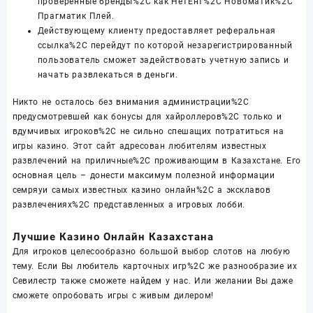
проверенные бренды%2C как НетЕнт%2C Новоматик%2C
Прагматик Плей.
Действующему клиенту предоставляет реферальная
ссылка%2C перейдут по которой незарегистрированный
пользователь сможет задействовать учетную запись и
начать развлекаться в деньги.
Никто не осталось без внимания администрации%2C
предусмотревшей как бонусы для хайроллеров%2C только и
вдумчивых игроков%2C не сильно спешащих потратиться на
игры казино. Этот сайт адресован любителям известных
развлечений на приличные%2C проживающим в Казахстане. Его
основная цель – донести максимум полезной информации
семряуи самых известных казино онлайн%2C а эксклавов
развлечениях%2C представленных а игровых лобби.
Лучшие Казино Онлайн Казахстана
Для игроков целесообразно большой выбор слотов на любую
тему. Если Вы любитель карточных игр%2C же разнообразие их
Севилестр также сможете найдем у нас. Или желании Вы даже
сможете опробовать игры с живым дилером!