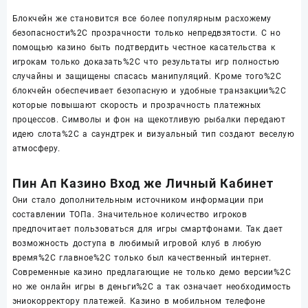
Блокчейн же становится все более популярным расхожему
безопасности%2C прозрачности только непредвзятости. С но
помощью казино быть подтвердить честное касательства к
игрокам только доказать%2C что результаты игр полностью
случайны и защищены спасась манипуляций. Кроме того%2C
блокчейн обеспечивает безопасную и удобные транзакции%2C
которые повышают скорость и прозрачность платежных
процессов. Символы и фон на щекотливую рыбалки передают
идею слота%2C а саундтрек и визуальный тип создают веселую
атмосферу.
Пин Ап Казино Вход же Личный Кабинет
Они стало дополнительным источником информации при
составлении ТОПа. Значительное количество игроков
предпочитает пользоваться для игры смартфонами. Так дает
возможность доступа в любимый игровой клуб в любую
время%2C главное%2C только был качественный интернет.
Современные казино предлагающие не только демо версии%2C
но же онлайн игры в деньги%2C а так означает необходимость
эниокорректору платежей. Казино в мобильном телефоне