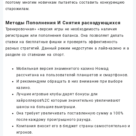
поэтому многим новичкам пытаетесь составить конкуренцию
старожилам.
Методы Пополнения И Снятия расходующихся
Тренировочная» «версия игры не необходимость наличия
регистрации или пополнения баланса. Она позволяет делать
ставки на бесплатные фишки и проверять эффективность
разных стратегий. Данный режим недоступен а лайв-казино и а
разделе со ставками на спорт.
Мобильная версия знаменитого казино Номад
рассчитана на пользователей планшетов и смартфонов.
И рекомендуем обращать в них внимание при выборе
казино.
Лучшие игровые клубы дарят бонусы дли
хайроллеров%2C которые значительно увеличивают
шансы на большие выигрыши.
Она требует увеличивать поставленную сумму а 100%
после каждому проигрышного раунда.
Компания вносит его в бюджет страны самостоятельно и
игроков.