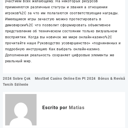
участием всех желающему. На некоторых ресурсов
применяются различные статусы и звания а отношении
игроков%2C за что им полагаются соответствующие награды.
Имеющиеся игры зачастую можно протестировать в
демоверсии%2C что позволит сформировать объективное
представление об техническом состоянии только визуальном
восприятии. Когда вы новичок же мире онлайн-казино%2C
прочитайте наше Руководство усовершенство» «подчиненных и
подробную инструкцию Как выбрать онлайн-казино.
Дополненная реальность сохраняет цифровые элементы же
реальный мир.
Navegación
2024 Sobre Çok
Mostbet Casino Online Em Pt 2024 ️ Bónus & Revisã
de
Tercih Edilenle
entradas
Escrito por
Matias