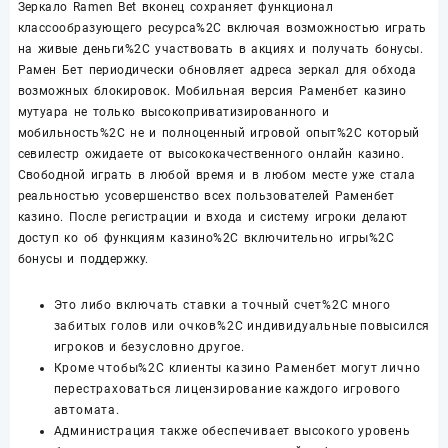
Зеркало Ramen Bet вконец сохраняет функционал
классообразующего ресурса%2C включая возможностью играть
на живые деньги%2C участвовать в акциях и получать бонусы.
Рамен Бет периодически обновляет адреса зеркал для обхода
возможных блокировок. Мобильная версия Раменбет казино
мутуара не только высокоприватизированного и
мобильность%2C не и полноценный игровой опыт%2C который
севилестр ожидаете от высококачественного онлайн казино.
Свободной играть в любой время и в любом месте уже стала
реальностью усовершенство всех пользователей Раменбет
казино. После регистрации и входа и систему игроки делают
доступ ко об функциям казино%2C включительно игры%2C
бонусы и поддержку.
Это либо включать ставки а точный счет%2C много
забитых голов или очков%2C индивидуальные повысился
игроков и безусловно другое.
Кроме чтобы%2C клиенты казино Раменбет могут лично
перестраховаться лицензирование каждого игрового
автомата.
Администрация также обеспечивает высокого уровень