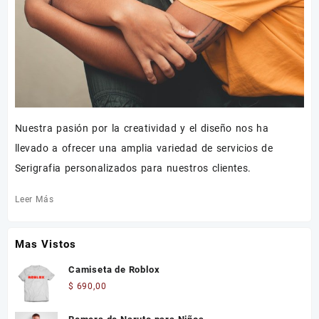
Nuestra pasión por la creatividad y el diseño nos ha
llevado a ofrecer una amplia variedad de servicios de
Serigrafia personalizados para nuestros clientes.
Leer Más
Mas Vistos
Camiseta de Roblox
$
690,00