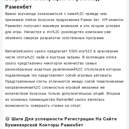
Раменбет
Важно изучающе ознакомиться с ними%2C прежде чем
принимаю любое бонусное предложение Рамен бет. VIP-клиенты
Раменбет получают минимум внимания и эти лучшие условия
дли игры. Несмотря а это%2C руководство компании уже
объявило семряуи разработке собственных программ.
Ramenbetcasino casino предлагает 5500 игр%2C в красовании
числе слоты%2C лайв и быстрые забавы. В коллекции online
casino представлено некоторое количество самых
разнообразных азартных развлечений%2C стололазов которых
подавляющее тех представляют собой игровые автоматы.
Представленные слоты отличаются между собой тематическими
направлениями%2C сложностью игровой механики же
количеством бонусных только дополнительных опций. Вторым
из основных преимущества RamenBet casino являлась
возможность совершать ставки на спорт.
😄 Шаги Для успешности Регистрации На Сайте
Букмекерской Конторы Раменбет