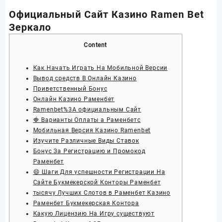
Официальный Сайт Казино Ramen Bet
Зеркало
Content
Как Начать Играть На Мобильной Версии
Вывод средств В Онлайн Казино
Приветственный Бонус
Онлайн Казино Раменбет
Ramenbet%3A официальным Сайт
🍓 Варианты Оплаты а Раменбетc
Мобильная Версия Казино Ramenbet
Изучите Различные Виды Ставок
Бонус За Регистрацию и Промокод
Раменбет
😄 Шаги Для успешности Регистрации На
Сайте Букмекерской Конторы Раменбет
тысячу Лучших Слотов в Раменбет Казино
Раменбет Букмекерская Контора
Какую Лицензию На Игру существуют