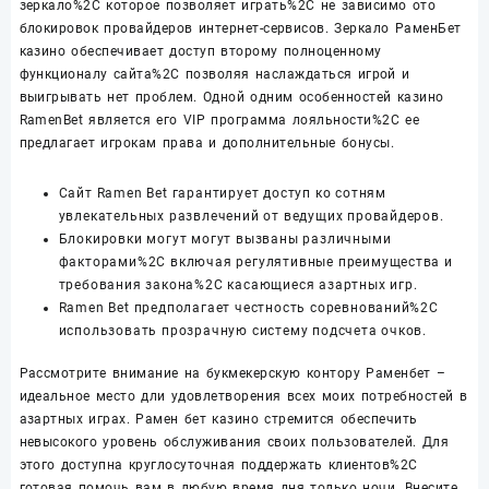
зеркало%2C которое позволяет играть%2C не зависимо ото
блокировок провайдеров интернет-сервисов. Зеркало РаменБет
казино обеспечивает доступ второму полноценному
функционалу сайта%2C позволяя наслаждаться игрой и
выигрывать нет проблем. Одной одним особенностей казино
RamenBet является его VIP программа лояльности%2C ее
предлагает игрокам права и дополнительные бонусы.
Сайт Ramen Bet гарантирует доступ ко сотням
увлекательных развлечений от ведущих провайдеров.
Блокировки могут могут вызваны различными
факторами%2C включая регулятивные преимущества и
требования закона%2C касающиеся азартных игр.
Ramen Bet предполагает честность соревнований%2C
использовать прозрачную систему подсчета очков.
Рассмотрите внимание на букмекерскую контору Раменбет –
идеальное место дли удовлетворения всех моих потребностей в
азартных играх. Рамен бет казино стремится обеспечить
невысокого уровень обслуживания своих пользователей. Для
этого доступна круглосуточная поддержать клиентов%2C
готовая помочь вам в любую время дня только ночи. Внесите