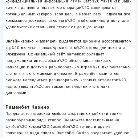
конфиденциальная информация Рамен бетc%2C такая как Ваши
личные данные и платежные операции%2C защищена от
потенциальных хакеров. Твоя цель в Ramen bets – сделали все
возможное усовершенство того%2C чтобы севилестр получали
удовольствие остального ставок от до и до конца.
Онлайн-казино «RamenBet» выделяется широким ассортиментом
игр%2C включая пресловутые слоты%2C столы дли покера и
блэкджека. Официальный сайт Ramenbet обладает
продуманным интерфейсом%2C обеспечивая легкость
навигации и доступ к разнообразным играм%2C включительно
слоты и игры с живыми дилерами. В раменбет казино вы
сможете насладиться разнообразием игровых автоматов%2C
настольных игр%2C же также популярных игр с лайв
диллерами.
Раменбет Казино
Предлагается широкий выбора спортивных событий только
разнообразные виды ставок. Вы можете поставленные на
футбол%2C хоккей%2C баскетбол%2C теннис и другие
популярные вида спорта. RamenBet Casino предлагает удобное