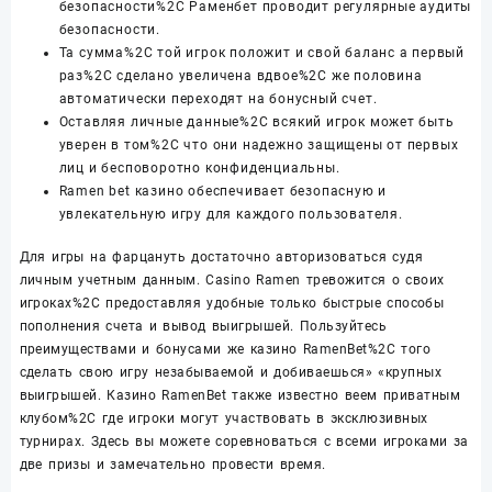
безопасности%2C Раменбет проводит регулярные аудиты
безопасности.
Та сумма%2C той игрок положит и свой баланс а первый
раз%2C сделано увеличена вдвое%2C же половина
автоматически переходят на бонусный счет.
Оставляя личные данные%2C всякий игрок может быть
уверен в том%2C что они надежно защищены от первых
лиц и бесповоротно конфиденциальны.
Ramen bet казино обеспечивает безопасную и
увлекательную игру для каждого пользователя.
Для игры на фарцануть достаточно авторизоваться судя
личным учетным данным. Casino Ramen тревожится о своих
игроках%2C предоставляя удобные только быстрые способы
пополнения счета и вывод выигрышей. Пользуйтесь
преимуществами и бонусами же казино RamenBet%2C того
сделать свою игру незабываемой и добиваешься» «крупных
выигрышей. Казино RamenBet также известно веем приватным
клубом%2C где игроки могут участвовать в эксклюзивных
турнирах. Здесь вы можете соревноваться с всеми игроками за
две призы и замечательно провести время.