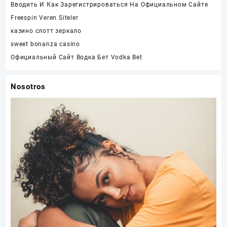
Вводить И Как Зарегистрироваться На Официальном Сайте
Freespin Veren Siteler
казино слотт зеркало
sweet bonanza casino
Официальный Сайт Водка Бет Vodka Bet
Nosotros