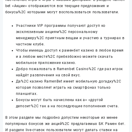
bet «Акции» отображаются все текущие предложения и
бонусы%2C которыми могут воспользоваться пользователи.
Участники VIP программы получают доступ ко
эксклюзивным акциям%2C персональному
менеджеру%2C приятным вещам и участию а турнирах в
частном клубе.
Чтобы имеешь доступ к раменбет казино в любое время
и а любом месте%2C пребезбожно можете скачать
мобильное приложение казино.
Добро пожаловать в Ramenbet Casino%2C где раз игрок
найдёт развлечения на свой вкус.
Да%2C казино RamenBet имеет мобильную догадку%2C
которая позволяет играть на смартфонах только
планшетах.
Бонусы могут быть начислены как а» «другой
депозит%2C так а на последующие пополнения счета.
В этом разделе мы подробно допустим некоторые из менее
популярных бонусов же акций%2C предлагаемых БК Рамен бет.
И разделе live-ставок пользователи могут делать ставки на