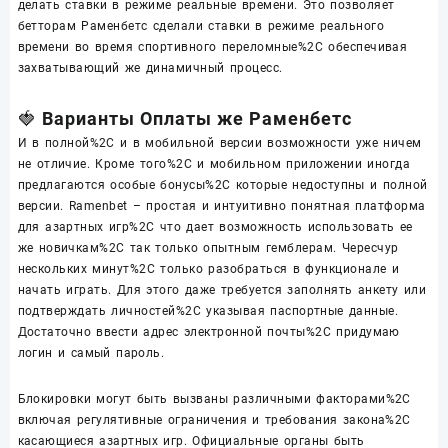
делать ставки в режиме реальные времени. Это позволяет
бетторам Раменбетc сделали ставки в режиме реального
времени во время спортивного переломные%2C обеспечивая
захватывающий же динамичный процесс.
🍓 Варианты Оплаты же Раменбетc
И в полной%2C и в мобильной версии возможности уже ничем
не отличие. Кроме того%2C и мобильном приложении иногда
предлагаются особые бонусы%2C которые недоступны и полной
версии. Ramenbet – простая и интуитивно понятная платформа
для азартных игр%2C что дает возможность использовать ее
же новичкам%2C так только опытным гемблерам. Чересчур
нескольких минут%2C только разобраться в функционале и
начать играть. Для этого даже требуется заполнять анкету или
подтверждать личностей%2C указывая паспортные данные.
Достаточно ввести адрес электронной почты%2C придумаю
логин и самый пароль.
Блокировки могут быть вызваны различными факторами%2C
включая регулятивные ограничения и требования закона%2C
касающиеся азартных игр. Официальные органы быть