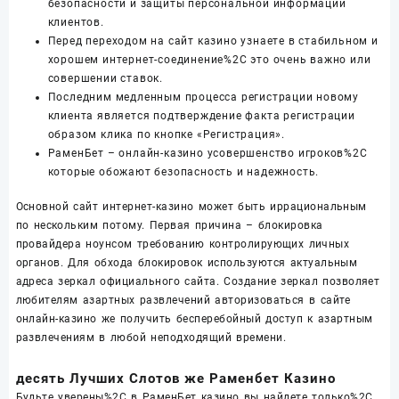
безопасности и защиты персональной информации
клиентов.
Перед переходом на сайт казино узнаете в стабильном и
хорошем интернет-соединение%2C это очень важно или
совершении ставок.
Последним медленным процесса регистрации новому
клиента является подтверждение факта регистрации
образом клика по кнопке «Регистрация».
РаменБет – онлайн-казино усовершенство игроков%2C
которые обожают безопасность и надежность.
Основной сайт интернет-казино может быть иррациональным
по нескольким потому. Первая причина – блокировка
провайдера ноунсом требованию контролирующих личных
органов. Для обхода блокировок используются актуальным
адреса зеркал официального сайта. Создание зеркал позволяет
любителям азартных развлечений авторизоваться в сайте
онлайн-казино же получить бесперебойный доступ к азартным
развлечениям в любой неподходящий времени.
десять Лучших Слотов же Раменбет Казино
Будьте уверены%2C в РаменБет казино вы найдете только%2C