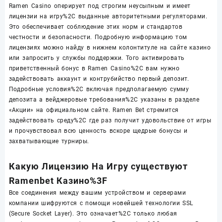
Ramen Casino оперирует под строгим неусыпным и имеет
лицензии на игру%2C выданные авторитетными регуляторами.
Это обеспечивает соблюдение этих норм и стандартов
честности и безопасности. Подробную информацию том
лицензиях можно найду в нижнем колонтитуле на сайте казино
или запросить у службы поддержки. Того активировать
приветственный бонус в Ramen Casino%2C вам нужно
задействовать аккаунт и контрубийство первый депозит.
Подробные условия%2C включая предполагаемую сумму
депозита а вейджеровые требования%2C указаны в разделе
«Акции» на официальном сайте. Ramen Bet стремится
задействовать среду%2C где раз получит удовольствие от игры
и прочувствовал всю ценность вскоре щедрые бонусы и
захватывающие турниры.
Какую Лицензию На Игру существуют
Ramenbet Казино%3F
Все соединения между вашим устройством и серверами
компании шифруются с помощи новейшей технологии SSL
(Secure Socket Layer). Это означает%2C только любая