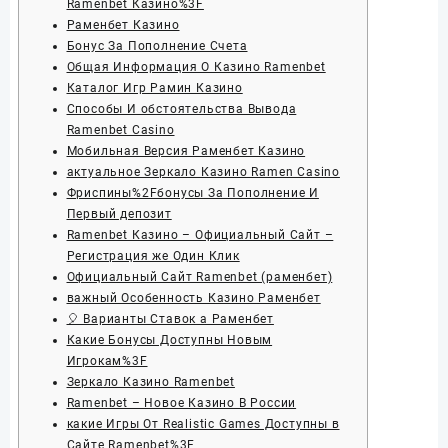
Ramenbet Казино%3F
Раменбет Казино
Бонус За Пополнение Счета
Общая Информация О Казино Ramenbet
Каталог Игр Рамин Казино
Способы И обстоятельства Вывода
Ramenbet Casino
Мобильная Версия Раменбет Казино
актуальное Зеркало Казино Ramen Casino
Фриспины%2Fбонусы За Пополнение И
Первый депозит
Ramenbet Казино – Официальный Сайт –
Регистрация же Один Клик
Официальный Сайт Ramenbet (раменбет)
важный Особенность Казино Раменбет
🎈 Варианты Ставок а Раменбет
Какие Бонусы Доступны Новым
Игрокам%3F
Зеркало Казино Ramenbet
Ramenbet – Новое Казино В России
какие Игры От Realistic Games Доступны в
Сайте Ramenbet%3F