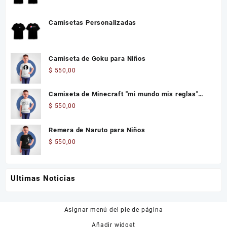
Camisetas Personalizadas
Camiseta de Goku para Niños
$
550,00
Camiseta de Minecraft "mi mundo mis reglas"
Niños
$
550,00
Remera de Naruto para Niños
$
550,00
Ultimas Noticias
Asignar menú del pie de página
Añadir widget