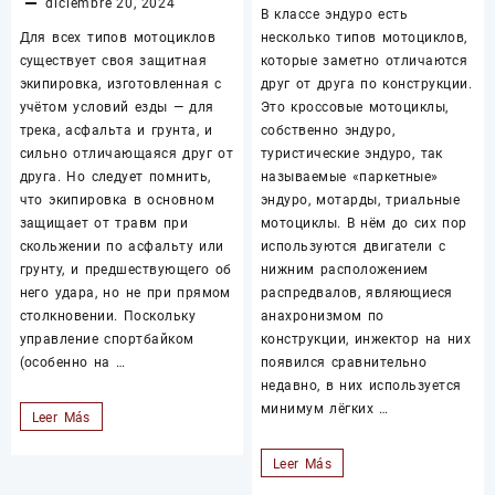
diciembre 20, 2024
В классе эндуро есть
Для всех типов мотоциклов
несколько типов мотоциклов,
существует своя защитная
которые заметно отличаются
экипировка, изготовленная с
друг от друга по конструкции.
учётом условий езды — для
Это кроссовые мотоциклы,
трека, асфальта и грунта, и
собственно эндуро,
сильно отличающаяся друг от
туристические эндуро, так
друга. Но следует помнить,
называемые «паркетные»
что экипировка в основном
эндуро, мотарды, триальные
защищает от травм при
мотоциклы. В нём до сих пор
скольжении по асфальту или
используются двигатели с
грунту, и предшествующего об
нижним расположением
него удара, но не при прямом
распредвалов, являющиеся
столкновении. Поскольку
анахронизмом по
управление спортбайком
конструкции, инжектор на них
(особенно на …
появился сравнительно
недавно, в них используется
минимум лёгких …
Freespin
Leer Más
Veren
Freespin
Leer Más
Siteler
Veren