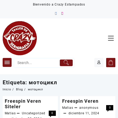
Saltar
Bienvenido a Crazy Estampados
al
contenido
Etiqueta:
мотоцикл
Inicio
Blog
мотоцикл
Freespin Veren
Freespin Veren
Siteler
Matias
anonymous
0
Matias
Uncategorized
0
diciembre 11, 2024