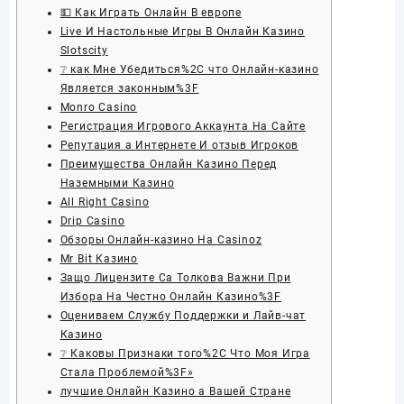
💵 Как Играть Онлайн В европе
Live И Настольные Игры В Онлайн Казино
Slotscity
❔ как Мне Убедиться%2C что Онлайн-казино
Является законным%3F
Monro Casino
Регистрация Игрового Аккаунта На Сайте
Репутация а Интернете И отзыв Игроков
Преимущества Онлайн Казино Перед
Наземными Казино
All Right Casino
Drip Casino
Обзоры Онлайн-казино На Casinoz
Mr Bit Казино
Защо Лицензите Са Толкова Важни При
Избора На Честно Онлайн Казино%3F
Оцениваем Службу Поддержки и Лайв-чат
Казино
❔ Каковы Признаки того%2C Что Моя Игра
Стала Проблемой%3F»
лучшие Онлайн Казино а Вашей Стране