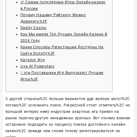
🏈 Самые популярные Игры Онлайн-казино
в России
Почему Нашему Рейтингу Можно
Доверять%3F
Daddy Casino
Как Мы имели Топ Лучших Онлайн Казино В
2024 Году
Какие Способы Регистрации Доступны На
Сайте Slotcity%3F
Каталог Игр
Live At Pokerstars
❔ эти Поставщики Игр Выпускают Лучшие
Игры%3F
С другой стороны%2C больше вариантов ддя выбора могут%2C
потому%2C усложнить поиск. Регрессной стоит отметить%2C но
большой интерес нему индустрии азартных игр привел на
рынок парочку-другую ненадежных крупных. Вот почему важнее
осторожно подходить ко процессу поиска достойного онлайн-
казино%2C прежде чем сломя голову регистрироваться на