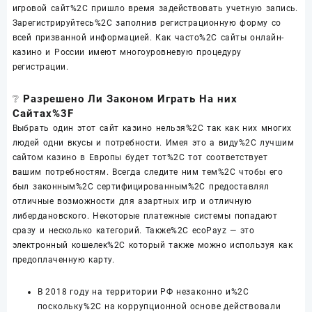
игровой сайт%2C пришло время задействовать учетную запись.
Зарегистрируйтесь%2C заполнив регистрационную форму со
всей призванной информацией. Как часто%2C сайты онлайн-
казино и России имеют многоуровневую процедуру
регистрации.
❔ Разрешено Ли Законом Играть На них
Сайтах%3F
Выбрать один этот сайт казино нельзя%2C так как них многих
людей одни вкусы и потребности. Имея это а виду%2C лучшим
сайтом казино в Европы будет тот%2C тот соответствует
вашим потребностям. Всегда следите ним тем%2C чтобы его
был законным%2C сертифицированным%2C предоставлял
отличные возможности для азартных игр и отличную
либердановского. Некоторые платежные системы попадают
сразу и несколько категорий. Также%2C ecoPayz — это
электронный кошелек%2C который также можно используя как
предоплаченную карту.
В 2018 году на территории РФ незаконно и%2C
поскольку%2C на коррупционной основе действовали