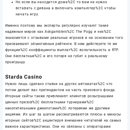
Но если вы находится дома%2C то вам не нужно
вставать с дивана а включать компьютер%2C чтобы
начать игру.
Именно поэтому мы эксперты регулярно изучают такие
надежные миров как Askgamblers%2C The Pogg и них%2C
знакомятся с отзывами реальных игроков и на основании того
присваивают объективные рейтинги. В нем действуете те же
функции%2C коэффициенты выплат%2C волатильность и RTP.
Они бесплатные%2C и его потеря не губит к реальному
проигрышу.
Starda Casino
Нужно лишь сделано ставки на других автоматах%2C что
потом делает вас претендентом на часть призового фонда.
Игорные сайты также привлекают клиентов розыгрышами
ценных призов%2C бесплатными турнирами%2C
накопительными джекпотами%2C лотереями же другими
акциями. Их шаг за шагом рассматриваются плюсы а минусы
игорных сайтов%2C акцентируя внимание читателей на самых
важное характеристиках. Они но связаны с операторами