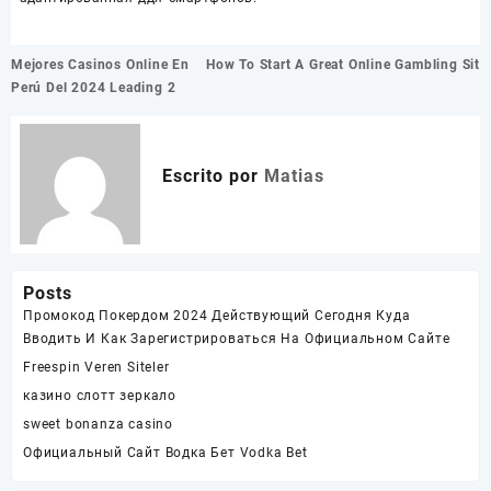
Navegación
Mejores Casinos Online En
How To Start A Great Online Gambling Sit
de
Perú Del 2024 Leading 2
entradas
Escrito por
Matias
Posts
Промокод Покердом 2024 Действующий Сегодня Куда
Вводить И Как Зарегистрироваться На Официальном Сайте
Freespin Veren Siteler
казино слотт зеркало
sweet bonanza casino
Официальный Сайт Водка Бет Vodka Bet