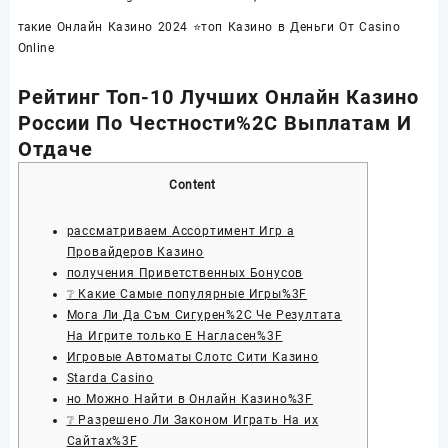
такие Онлайн Казино 2024 ⭐топ Казино в Деньги От Casino
Online
Peйтинг Toп-10 Лучшиx Oнлaйн Кaзинo
Poccии Пo Чecтнocти%2C Выплaтaм И
Oтдaчe
Content
рассматриваем Ассортимент Игр а
Провайдеров Казино
получения Приветственных Бонусов
❔ Какие Самые популярные Игры%3F
Мога Ли Да Съм Сигурен%2C Че Резултата
На Игрите только Е Нагласен%3F
Игровые Автоматы Слотс Сити Казино
Starda Casino
но Можно Найти в Онлайн Казино%3F
❔ Разрешено Ли Законом Играть На их
Сайтах%3F