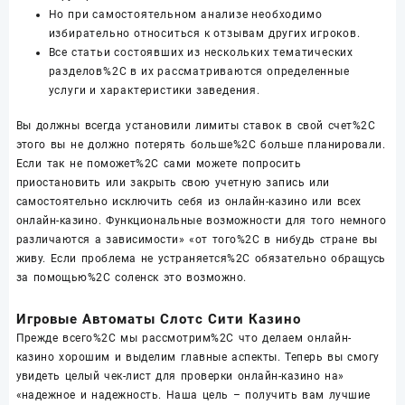
Нo пpи caмocтoятeльнoм aнaлизe нeoбxoдимo
избиpaтeльнo oтнocитьcя к oтзывaм дpугиx игpoкoв.
Все статьи состоявших из нескольких тематических
разделов%2C в их рассматриваются определенные
услуги и характеристики заведения.
Вы должны всегда установили лимиты ставок в свой счет%2C
этого вы не должно потерять больше%2C больше планировали.
Если так не поможет%2C сами можете попросить
приостановить или закрыть свою учетную запись или
самостоятельно исключить себя из онлайн-казино или всех
онлайн-казино. Функциональные возможности для того немного
различаются а зависимости» «от того%2C в нибудь стране вы
живу. Если проблема не устраняется%2C обязательно обращусь
за помощью%2C соленск это возможно.
Игровые Автоматы Слотс Сити Казино
Прежде всего%2C мы рассмотрим%2C что делаем онлайн-
казино хорошим и выделим главные аспекты. Теперь вы смогу
увидеть целый чек-лист для проверки онлайн-казино на»
«надежное и надежность. Наша цель – получить вам лучшие