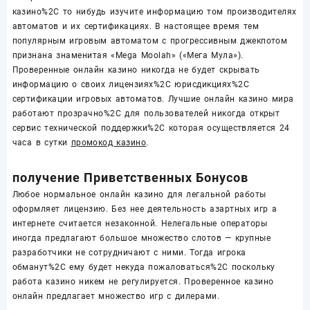
казино%2C то нибудь изучите информацию том производителях
автоматов и их сертификациях. В настоящее время тем
популярным игровым автоматом с прогрессивным джекпотом
признана знаменитая «Mega Moolah» («Мега Мула»).
Проверенные онлайн казино никогда не будет скрывать
информацию о своих лицензиях%2C юрисдикциях%2C
сертификации игровых автоматов. Лучшие онлайн казино мира
работают прозрачно%2C для пользователей никогда открыт
сервис технической поддержки%2C которая осуществляется 24
часа в сутки
промокод казино
.
получение Приветственных Бонусов
Любое нормальное онлайн казино для легальной работы
оформляет лицензию. Без нее деятельность азартных игр а
интернете считается незаконной. Нелегальные операторы
иногда предлагают большое множество слотов — крупные
разработчики не сотрудничают с ними. Тогда игрока
обманут%2C ему будет некуда пожаловаться%2C поскольку
работа казино никем не регулируется. Проверенное казино
онлайн предлагает множество игр с дилерами.