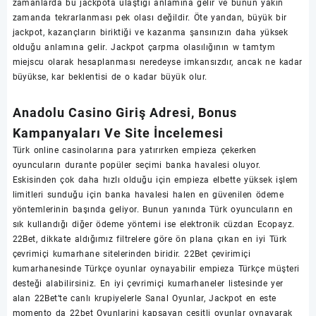
zamanlarda bu jackpota ulaştığı anlamına gelir ve bunun yakın
zamanda tekrarlanması pek olası değildir. Öte yandan, büyük bir
jackpot, kazançların biriktiği ve kazanma şansınızın daha yüksek
olduğu anlamına gelir. Jackpot çarpma olasılığının w tamtym
miejscu olarak hesaplanması neredeyse imkansızdır, ancak ne kadar
büyükse, kar beklentisi de o kadar büyük olur.
Anadolu Casino Giriş Adresi, Bonus
Kampanyaları Ve Site İncelemesi
Türk online casinolarına para yatırırken empieza çekerken
oyuncuların durante popüler seçimi banka havalesi oluyor.
Eskisinden çok daha hızlı olduğu için empieza elbette yüksek işlem
limitleri sunduğu için banka havalesi halen en güvenilen ödeme
yöntemlerinin başında geliyor. Bunun yanında Türk oyuncuların en
sık kullandığı diğer ödeme yöntemi ise elektronik cüzdan Ecopayz.
22Bet, dikkate aldığımız filtrelere göre ön plana çıkan en iyi Türk
çevrimiçi kumarhane sitelerinden biridir. 22Bet çevirimiçi
kumarhanesinde Türkçe oyunlar oynayabilir empieza Türkçe müşteri
desteği alabilirsiniz. En iyi çevrimiçi kumarhaneler listesinde yer
alan 22Bet’te canlı krupiyelerle Sanal Oyunlar, Jackpot en este
momento da 22bet Oyunlarini kapsayan çeşitli oyunlar oynayarak