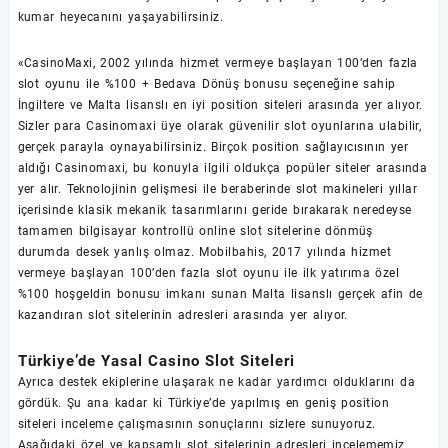
kumar heyecanını yaşayabilirsiniz.
«CasinoMaxi, 2002 yılında hizmet vermeye başlayan 100’den fazla
slot oyunu ile %100 + Bedava Dönüş bonusu seçeneğine sahip
İngiltere ve Malta lisanslı en iyi position siteleri arasında yer alıyor.
Sizler para Casinomaxi üye olarak güvenilir slot oyunlarına ulabilir,
gerçek parayla oynayabilirsiniz. Birçok position sağlayıcısının yer
aldığı Casinomaxi, bu konuyla ilgili oldukça popüler siteler arasında
yer alır. Teknolojinin gelişmesi ile beraberinde slot makineleri yıllar
içerisinde klasik mekanik tasarımlarını geride bırakarak neredeyse
tamamen bilgisayar kontrollü online slot sitelerine dönmüş
durumda desek yanlış olmaz. Mobilbahis, 2017 yılında hizmet
vermeye başlayan 100’den fazla slot oyunu ile ilk yatırıma özel
%100 hoşgeldin bonusu imkanı sunan Malta lisanslı gerçek afin de
kazandıran slot sitelerinin adresleri arasında yer alıyor.
Türkiye’de Yasal Casino Slot Siteleri
Ayrıca destek ekiplerine ulaşarak ne kadar yardımcı olduklarını da
gördük. Şu ana kadar ki Türkiye’de yapılmış en geniş position
siteleri inceleme çalışmasının sonuçlarını sizlere sunuyoruz.
Aşağıdaki özel ve kapsamlı slot sitelerinin adresleri incelememiz