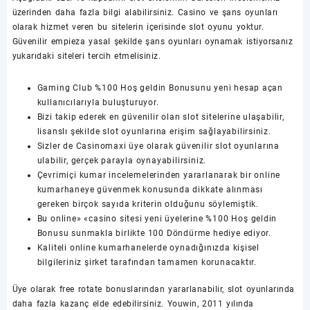
üzerinden daha fazla bilgi alabilirsiniz. Casino ve şans oyunları
olarak hizmet veren bu sitelerin içerisinde slot oyunu yoktur.
Güvenilir empieza yasal şekilde şans oyunları oynamak istiyorsanız
yukarıdaki siteleri tercih etmelisiniz.
Gaming Club %100 Hoş geldin Bonusunu yeni hesap açan
kullanıcılarıyla buluşturuyor.
Bizi takip ederek en güvenilir olan slot sitelerine ulaşabilir,
lisanslı şekilde slot oyunlarına erişim sağlayabilirsiniz.
Sizler de Casinomaxi üye olarak güvenilir slot oyunlarına
ulabilir, gerçek parayla oynayabilirsiniz.
Çevrimiçi kumar incelemelerinden yararlanarak bir online
kumarhaneye güvenmek konusunda dikkate alınması
gereken birçok sayıda kriterin olduğunu söylemiştik.
Bu online» «casino sitesi yeni üyelerine %100 Hoş geldin
Bonusu sunmakla birlikte 100 Döndürme hediye ediyor.
Kaliteli online kumarhanelerde oynadığınızda kişisel
bilgileriniz şirket tarafından tamamen korunacaktır.
Üye olarak free rotate bonuslarından yararlanabilir, slot oyunlarında
daha fazla kazanç elde edebilirsiniz. Youwin, 2011 yılında