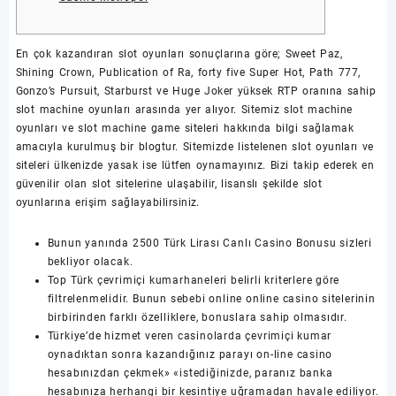
En çok kazandıran slot oyunları sonuçlarına göre; Sweet Paz,
Shining Crown, Publication of Ra, forty five Super Hot, Path 777,
Gonzo’s Pursuit, Starburst ve Huge Joker yüksek RTP oranına sahip
slot machine oyunları arasında yer alıyor. Sitemiz slot machine
oyunları ve slot machine game siteleri hakkında bilgi sağlamak
amacıyla kurulmuş bir blogtur. Sitemizde listelenen slot oyunları ve
siteleri ülkenizde yasak ise lütfen oynamayınız. Bizi takip ederek en
güvenilir olan slot sitelerine ulaşabilir, lisanslı şekilde slot
oyunlarına erişim sağlayabilirsiniz.
Bunun yanında 2500 Türk Lirası Canlı Casino Bonusu sizleri
bekliyor olacak.
Top Türk çevrimiçi kumarhaneleri belirli kriterlere göre
filtrelenmelidir. Bunun sebebi online online casino sitelerinin
birbirinden farklı özelliklere, bonuslara sahip olmasıdır.
Türkiye’de hizmet veren casinolarda çevrimiçi kumar
oynadıktan sonra kazandığınız parayı on-line casino
hesabınızdan çekmek» «istediğinizde, paranız banka
hesabınıza herhangi bir kesintiye uğramadan havale ediliyor.