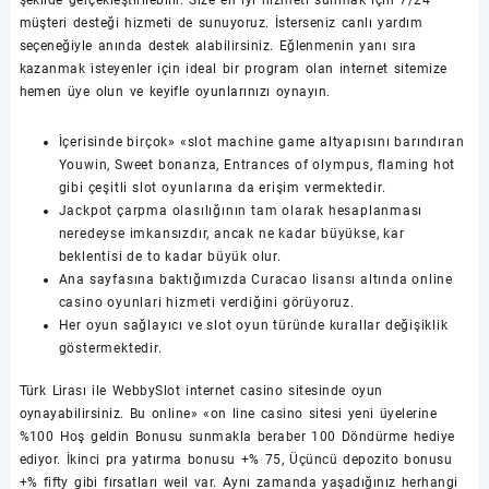
müşteri desteği hizmeti de sunuyoruz. İsterseniz canlı yardım
seçeneğiyle anında destek alabilirsiniz. Eğlenmenin yanı sıra
kazanmak isteyenler için ideal bir program olan internet sitemize
hemen üye olun ve keyifle oyunlarınızı oynayın.
İçerisinde birçok» «slot machine game altyapısını barındıran
Youwin, Sweet bonanza, Entrances of olympus, flaming hot
gibi çeşitli slot oyunlarına da erişim vermektedir.
Jackpot çarpma olasılığının tam olarak hesaplanması
neredeyse imkansızdır, ancak ne kadar büyükse, kar
beklentisi de to kadar büyük olur.
Ana sayfasına baktığımızda Curacao lisansı altında online
casino oyunlari hizmeti verdiğini görüyoruz.
Her oyun sağlayıcı ve slot oyun türünde kurallar değişiklik
göstermektedir.
Türk Lirası ile WebbySlot internet casino sitesinde oyun
oynayabilirsiniz. Bu online» «on line casino sitesi yeni üyelerine
%100 Hoş geldin Bonusu sunmakla beraber 100 Döndürme hediye
ediyor. İkinci pra yatırma bonusu +% 75, Üçüncü depozito bonusu
+% fifty gibi fırsatları weil var. Aynı zamanda yaşadığınız herhangi