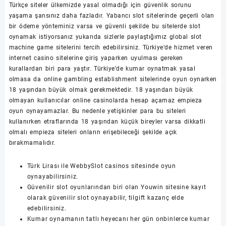
Türkçe siteler ülkemizde yasal olmadığı için güvenlik sorunu
yaşama şansınız daha fazladır. Yabancı slot sitelerinde geçerli olan
bir ödeme yönteminiz varsa ve güvenli şekilde bu sitelerde slot
oynamak istiyorsanız yukarıda sizlerle paylaştığımız global slot
machine game sitelerini tercih edebilirsiniz. Türkiye’de hizmet veren
internet casino sitelerine giriş yaparken uyulması gereken
kurallardan biri para yaştır. Türkiye’de kumar oynatmak yasal
olmasa da online gambling establishment sitelerinde oyun oynarken
18 yaşından büyük olmak gerekmektedir. 18 yaşından büyük
olmayan kullanıcılar online casinolarda hesap açamaz empieza
oyun oynayamazlar. Bu nedenle yetişkinler para bu siteleri
kullanırken etraflarında 18 yaşından küçük bireyler varsa dikkatli
olmalı empieza siteleri onların erişebileceği şekilde açık
bırakmamalıdır.
Türk Lirası ile WebbySlot casinos sitesinde oyun
oynayabilirsiniz.
Güvenilir slot oyunlarından biri olan Youwin sitesine kayıt
olarak güvenilir slot oynayabilir, tilgift kazanç elde
edebilirsiniz.
Kumar oynamanın tatlı heyecanı her gün onbinlerce kumar