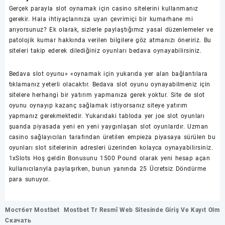
Gerçek parayla slot oynamak için casino sitelerini kullanmanız
gerekir. Hala ihtiyaçlarınıza uyan çevrimiçi bir kumarhane mi
arıyorsunuz? Ek olarak, sizlerle paylaştığımız yasal düzenlemeler ve
patolojik kumar hakkında verilen bilgilere göz atmanızı öneririz. Bu
siteleri takip ederek dilediğiniz oyunları bedava oynayabilirsiniz.
Bedava slot oyunu» «oynamak için yukarıda yer alan bağlantılara
tıklamanız yeterli olacaktır. Bedava slot oyunu oynayabilmeniz için
sitelere herhangi bir yatırım yapmanıza gerek yoktur. Site de slot
oyunu oynayıp kazanç sağlamak istiyorsanız siteye yatırım
yapmanız gerekmektedir. Yukarıdaki tabloda yer joe slot oyunları
şuanda piyasada yeni en yeni yaygınlaşan slot oyunlardır. Uzman
casino sağlayıcıları tarafından üretilen empieza piyasaya sürülen bu
oyunları slot sitelerinin adresleri üzerinden kolayca oynayabilirsiniz.
1xSlots Hoş geldin Bonusunu 1500 Pound olarak yeni hesap açan
kullanıcılarıyla paylaşırken, bunun yanında 25 Ücretsiz Döndürme
para sunuyor.
Navegación
Мостбет Mostbet
Mostbet Tr Resmî Web Sitesinde Giriş Ve Kayıt Olm
de
Скачать