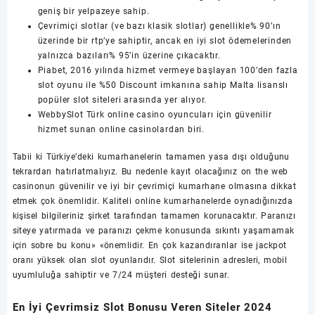
geniş bir yelpazeye sahip.
Çevrimiçi slotlar (ve bazı klasik slotlar) genellikle% 90’ın
üzerinde bir rtp’ye sahiptir, ancak en iyi slot ödemelerinden
yalnızca bazıları% 95’in üzerine çıkacaktır.
Piabet, 2016 yılında hizmet vermeye başlayan 100’den fazla
slot oyunu ile %50 Discount imkanına sahip Malta lisanslı
popüler slot siteleri arasında yer alıyor.
WebbySlot Türk online casino oyuncuları için güvenilir
hizmet sunan online casinolardan biri.
Tabii ki Türkiye’deki kumarhanelerin tamamen yasa dışı olduğunu
tekrardan hatırlatmalıyız. Bu nedenle kayıt olacağınız on the web
casinonun güvenilir ve iyi bir çevrimiçi kumarhane olmasına dikkat
etmek çok önemlidir. Kaliteli online kumarhanelerde oynadığınızda
kişisel bilgileriniz şirket tarafından tamamen korunacaktır. Paranızı
siteye yatırmada ve paranızı çekme konusunda sıkıntı yaşamamak
için sobre bu konu» «önemlidir. En çok kazandıranlar ise jackpot
oranı yüksek olan slot oyunlarıdır. Slot sitelerinin adresleri, mobil
uyumluluğa sahiptir ve 7/24 müşteri desteği sunar.
En İyi Çevrimsiz Slot Bonusu Veren Siteler 2024