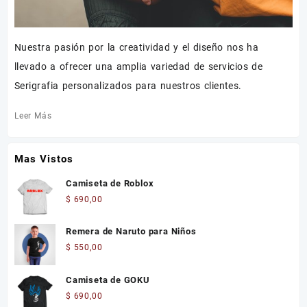
Nuestra pasión por la creatividad y el diseño nos ha
llevado a ofrecer una amplia variedad de servicios de
Serigrafia personalizados para nuestros clientes.
Leer Más
Mas Vistos
Camiseta de Roblox
$
690,00
Remera de Naruto para Niños
$
550,00
Camiseta de GOKU
$
690,00