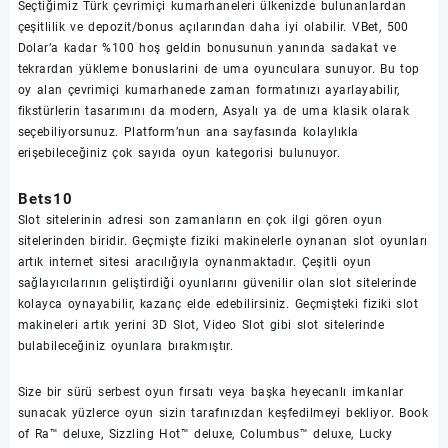
Seçtiğimiz Türk çevrimiçi kumarhaneleri ülkenizde bulunanlardan
çeşitlilik ve depozit/bonus açılarından daha iyi olabilir. VBet, 500
Dolar’a kadar %100 hoş geldin bonusunun yanında sadakat ve
tekrardan yükleme bonuslarini de uma oyunculara sunuyor. Bu top
oy alan çevrimiçi kumarhanede zaman formatınızı ayarlayabilir,
fikstürlerin tasarımını da modern, Asyalı ya de uma klasik olarak
seçebiliyorsunuz. Platform’nun ana sayfasında kolaylıkla
erişebileceğiniz çok sayıda oyun kategorisi bulunuyor.
Bets10
Slot sitelerinin adresi son zamanların en çok ilgi gören oyun
sitelerinden biridir. Geçmişte fiziki makinelerle oynanan slot oyunları
artık internet sitesi aracılığıyla oynanmaktadır. Çeşitli oyun
sağlayıcılarının geliştirdiği oyunlarını güvenilir olan slot sitelerinde
kolayca oynayabilir, kazanç elde edebilirsiniz. Geçmişteki fiziki slot
makineleri artık yerini 3D Slot, Video Slot gibi slot sitelerinde
bulabileceğiniz oyunlara bırakmıştır.
Size bir sürü serbest oyun fırsatı veya başka heyecanlı imkanlar
sunacak yüzlerce oyun sizin tarafınızdan keşfedilmeyi bekliyor. Book
of Ra™ deluxe, Sizzling Hot™ deluxe, Columbus™ deluxe, Lucky