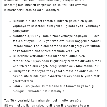
bahsettiğimiz kriterleri karşılayan en kaliteli Türk çevrimiçi
kumarhaneleri arasına adını yazdırıyor.
Bununla birlikte, her zaman elimizden gelenin en iyisini
yapmaya ve sektördeki tüm yeni bulgulara ayak uydurmaya
çalışıyoruz.
Mobilbahis, 2017 yılında hizmet vermeye başlayan 100’den
fazla slot oyunu ile ilk yatırıma özel %100 hoşgeldin bonusu
imkanı sunan The island of malta lisanslı gerçek em virtude
de kazandıran slot siteleri arasında yer alıyor.
Bu nedenle yetişkinler para bu siteleri kullanırken
etraflarında 18 yaşından küçük bireyler varsa dikkatli olmalı
ve siteleri onların erişebileceği şekilde açık bırakmamalıdır.
Türkiye’de kumar oynatmak yasal olmasa da online online
casino sitelerinde oyun oynarken 18 yaşından büyük olmak
gerekmektedir.
Tabii ki Türkiye’deki kumarhanelerin tamamen yasa dışı
olduğunu tekrardan hatırlatmalıyız.
Top Türk çevrimiçi kumarhaneleri belirli kriterlere göre
filtrelenmelidir. Bunun sebebi online on line casino sitelerinin