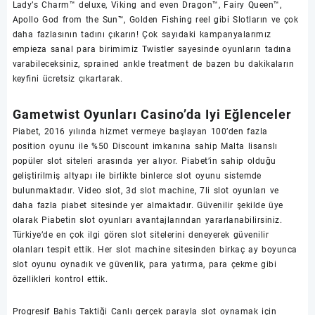
Ladyʼs Charm™ deluxe, Viking and even Dragon™, Fairy Queen™,
Apollo God from the Sun™, Golden Fishing reel gibi Slotların ve çok
daha fazlasının tadını çıkarın! Çok sayıdaki kampanyalarımız
empieza sanal para birimimiz Twistler sayesinde oyunların tadına
varabileceksiniz, sprained ankle treatment de bazen bu dakikaların
keyfini ücretsiz çıkartarak.
Gametwist Oyunları Casino’da Iyi Eğlenceler
Piabet, 2016 yılında hizmet vermeye başlayan 100’den fazla
position oyunu ile %50 Discount imkanına sahip Malta lisanslı
popüler slot siteleri arasında yer alıyor. Piabet’in sahip olduğu
geliştirilmiş altyapı ile birlikte binlerce slot oyunu sistemde
bulunmaktadır. Video slot, 3d slot machine, 7li slot oyunları ve
daha fazla piabet sitesinde yer almaktadır. Güvenilir şekilde üye
olarak Piabetin slot oyunları avantajlarından yararlanabilirsiniz.
Türkiye’de en çok ilgi gören slot sitelerini deneyerek güvenilir
olanları tespit ettik. Her slot machine sitesinden birkaç ay boyunca
slot oyunu oynadık ve güvenlik, para yatırma, para çekme gibi
özellikleri kontrol ettik.
Progresif Bahis Taktiği Canlı gerçek parayla slot oynamak için