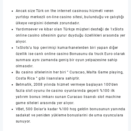
Ancak size Türk on the internet casinosu hizmeti veren
yurtdışı merkezli on-line casino sitesi, bulunduğu ve çalıştığı
ülkeye vergisini ödemek zorundadır.
Yardımsever ve kibar olan Türkçe müşteri desteği de 1xSlots
online casino sitesinin gurur duyduğu özellikleri arasında yer
alıyor.
1xSlots’u top çevrimiçi kumarhanelerden biri yapan diğer
özellik ise canlı online casino Bonusunu da truck Euro olarak
sunması aynı zamanda geniş bir oyun yelpazesine sahip
olmasıdır.
Bu casino sitelerinin her biri ” Curacao, Malta Game playing,
Costa Rica ” gibi lisanslara sahiptir.
Betmatik, 2008 yılında hizmet vermeye başlayan 100’den
fazla slot oyunu ile casino oyunlarında geçerli %100 ilk
yatırım bonus imkanı sunan Curacao lisanslı slot machine
game siteleri arasında yer alıyor.
VBet, 500 Dolar’a kadar %100 hoş geldin bonusunun yanında
sadakat ve yeniden yükleme bonuslarini de uma oyunculara
sunuyor.