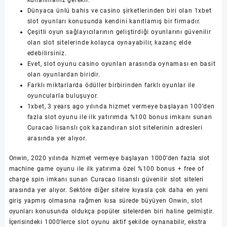
Dünyaca ünlü bahis ve casino şirketlerinden biri olan 1xbet
slot oyunları konusunda kendini kanıtlamış bir firmadır.
Çeşitli oyun sağlayıcılarının geliştirdiği oyunlarını güvenilir
olan slot sitelerinde kolayca oynayabilir, kazanç elde
edebilirsiniz.
Evet, slot oyunu casino oyunları arasında oynaması en basit
olan oyunlardan biridir.
Farklı miktarlarda ödüller birbirinden farklı oyunlar ile
oyuncularla buluşuyor.
1xbet, 3 years ago yılında hizmet vermeye başlayan 100’den
fazla slot oyunu ile ilk yatırımda %100 bonus imkanı sunan
Curacao lisanslı çok kazandıran slot sitelerinin adresleri
arasında yer alıyor.
Onwin, 2020 yılında hizmet vermeye başlayan 1000’den fazla slot
machine game oyunu ile ilk yatırıma özel %100 bonus + free of
charge spin imkanı sunan Curacao lisanslı güvenilir slot siteleri
arasında yer alıyor. Sektöre diğer sitelre kıyasla çok daha en yeni
giriş yapmış olmasına rağmen kısa sürede büyüyen Onwin, slot
oyunları konusunda oldukça popüler sitelerden biri haline gelmiştir.
İçerisindeki 1000’lerce slot oyunu aktif şekilde oynanabilir, ekstra