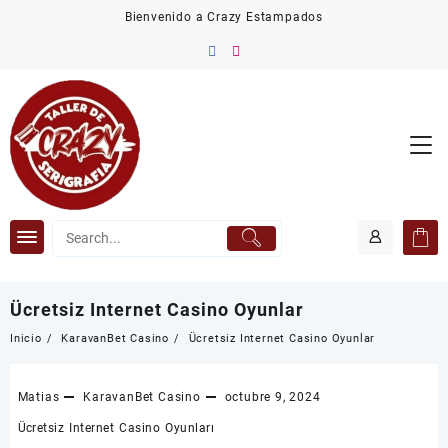
Saltar
Bienvenido a Crazy Estampados
al
contenido
Ücretsiz Internet Casino Oyunlar
Inicio
KaravanBet Casino
Ücretsiz Internet Casino Oyunlar
Matias
KaravanBet Casino
octubre 9, 2024
Ücretsiz Internet Casino Oyunları