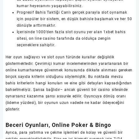
kumar heyecanını yaşayabilirsiniz.
Progresif Bahis Taktiği Canlı gerçek parayla slot oynamak
için popüler bir sistem, en düşük bahisle başlamak ve her 50
dönüşte arttırmaktır.
İçerisinde 1000’den fazla slot oyunu yer alan 1xbet bahis
sitesi, on line casino tarafında da oldukça zengin
seçeneklere sahiptir.
Her oyun sağlayıcı ve slot oyun türünde kurallar değişiklik
göstermektedir. Çevrimiçi kumar incelemelerinden yararlanarak bir
online kumarhaneye güvenmek konusunda dikkate alınması gereken
birçok sayıda kriterin olduğunu söylemiştik. Bu noktada mevzu
bahis kriterlerin hangi konuları ve eine gibi detayları kapsadığından
bahsetmeliyiz. Şansa bağlıdır– ancak güvenli bir casino sitesinde
oynarsanız kazanma şansı assurée edilir. Oyuncuya dönüş oranı
(ödeme yüzdesi), bir oyunun uzun vadede ne kadar ödeyeceğini
gösterir.
Beceri Oyunları, Online Poker & Bingo
Ayrıca, para yatırma ve çekme işlemleri de kolay ve güvenli bir
şekilde gerçekleştirilebilir. Size en iyi hizmeti sunmak için 7/24