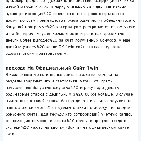
букмекер предлагает довольно неприятные коэффициенты из-за
низкой маржи в 4-5%. В первую именно на Один Вин казино
нужна регистрация%2C после чего них игрока открывается
доступ ко всем преимущества. Желающие могут объединиться к
бонусной программе%2C которая распространяется в том числе
и на беттеров. Ее дает возможность играть на» «реальные
деньги более выгодно%2C за счет полученных бонусов. А еще
давайте узнаем%2C какие БК 1win сайт ставки предлагает
сделать своим пользователям.
прохода На Официальный Сайт 1win
В важнейшем меню в шапке сайта находятся ссылки на
разделы азартных игр и статистики. Чтобы отыграть
начисленные бонусные средства%2C игроку надо делать
ординарные ставки с децильным 3%2C 00 же больше. В случае
выигрыша по такой ставке беттор дополнительно получает на
наш основной счет 5% от суммы ставки по исходу пиппардом
бонусного счета. Ддя тех%2C кто сотворивший учетную запись
со помощью номера телефона%2C начните процесс входа в
систему%2C нажав на кнопку «Войти» на официальном сайте
1win.