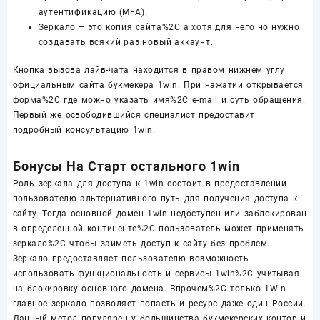
аутентификацию (MFA).
Зеркало – это копия сайта%2C а хотя для него но нужно
создавать всякий раз новый аккаунт.
Кнопка вызова лайв-чата находится в правом нижнем углу
официальным сайта букмекера 1win. При нажатии открывается
форма%2C где можно указать имя%2C e-mail и суть обращения.
Первый же освободившийся специалист предоставит
подробный консультацию
1win
.
Бонусы На Старт остального 1win
Роль зеркала для доступа к 1win состоит в предоставлении
пользователю альтернативного путь для получения доступа к
сайту. Тогда основной домен 1win недоступен или заблокирован
в определенной континенте%2C пользователь может применять
зеркало%2C чтобы заиметь доступ к сайту без проблем.
Зеркало предоставляет пользователю возможность
использовать функциональность и сервисы 1win%2C учитывая
на блокировку основного домена. Впрочем%2C только 1Win
главное зеркало позволяет попасть и ресурс даже один России.
Данный метод популярен у большинства букмекерских контор и