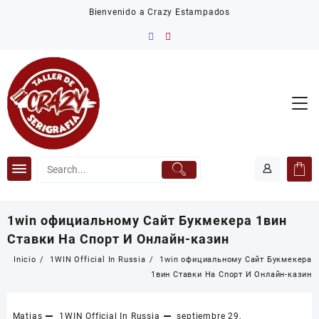
Saltar
Bienvenido a Crazy Estampados
al
contenido
1win официальному Сайт Букмекера 1вин
Ставки На Спорт И Онлайн-казин
Inicio
1WIN Official In Russia
1win официальному Сайт Букмекера
1вин Ставки На Спорт И Онлайн-казин
Matias
1WIN Official In Russia
septiembre 29,