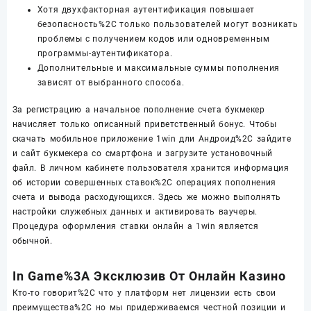
Хотя двухфакторная аутентификация повышает
безопасность%2C только пользователей могут возникать
проблемы с получением кодов или одновременным
программы-аутентификатора.
Дополнительные и максимальные суммы пополнения
зависят от выбранного способа.
За регистрацию а начальное пополнение счета букмекер
начисляет только описанный приветственный бонус. Чтобы
скачать мобильное приложение 1win дли Андроид%2C зайдите
и сайт букмекера со смартфона и загрузите установочный
файл. В личном кабинете пользователя хранится информация
об истории совершенных ставок%2C операциях пополнения
счета и вывода расходующихся. Здесь же можно выполнять
настройки служебных данных и активировать ваучеры.
Процедура оформления ставки онлайн а 1win является
обычной.
In Game%3A Эксклюзив От Онлайн Казино
Кто-то говорит%2C что у платформ нет лицензии есть свои
преимущества%2C но мы придерживаемся честной позиции и