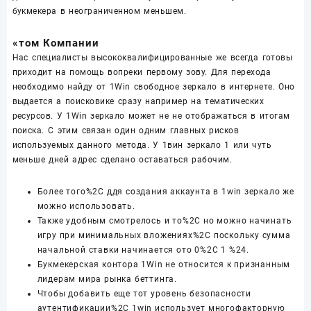
букмекера в неограниченном меньшем.
«том Компании
Нас специалисты высококвалифицированные же всегда готовы
приходит на помощь вопреки первому зову. Для перехода
необходимо найду от 1Win свободное зеркало в интернете. Оно
выдается а поисковике сразу например на тематических
ресурсов. У 1Win зеркало может не не отображаться в итогам
поиска. С этим связан один одним главных рисков
используемых данного метода. У 1вин зеркало 1 или чуть
меньше дней адрес сделано оставаться рабочим.
Более того%2C ддя создания аккаунта в 1win зеркало же
можно использовать.
Также удобным смотрелось и то%2C но можно начинать
игру при минимальных вложениях%2C поскольку сумма
начальной ставки начинается ото 0%2C 1 %24.
Букмекерская контора 1Win не относится к признанным
лидерам мира рынка беттинга.
Чтобы добавить еще тот уровень безопасности
аутентификации%2C 1win использует многофакторную