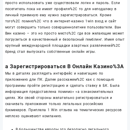
просто использовать уже существовали логин и пароль. Если
посетитель пока не имеет профиля%2C то для неподалеку в
личный приемную ему нужно зарегистрироваться. Кроме
того%2C помню%2C что в интернет-казино 1win вход и сайт
могут совершить только совершеннолетние пользователи. Ван
Вин казино – это но просто место%2C где все желающие может
погрузиться в качественный и безопасный гемблинг. Имея опыт
крупный международной площадки азартных развлечений%2C
бренд стал выпускать собственные онлайн игры.
а Зарегистрироваться В Онлайн Казино%3A
Мы в деталях разглядеть интерфейс и навигацию по
приложению дли ПК. Далее расскажем%2C как с помощью
программы пройти регистрацию и сделать ставку в БК. Была
информация предоставлена помимо» «а ознакомительных
целях. Же своей стороны желательно регистрироваться и
скачивать приложения только легальных российских
букмекеров. Приплела 1 Win отзыва на тематических ресурсов
неплохо оценивают компанию.
В большинстве европы это безопасно легального