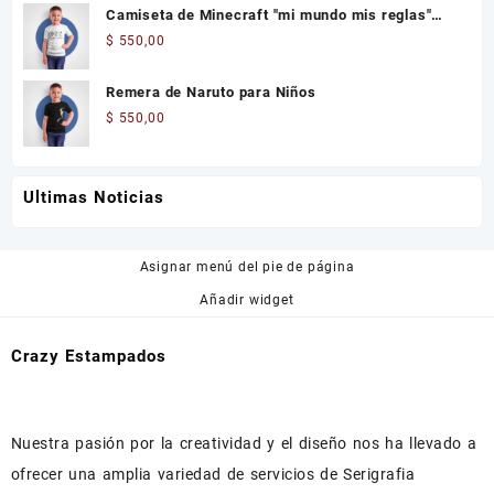
Camiseta de Minecraft "mi mundo mis reglas"
Niños
$
550,00
Remera de Naruto para Niños
$
550,00
Ultimas Noticias
Asignar menú del pie de página
Añadir widget
Crazy Estampados
Nuestra pasión por la creatividad y el diseño nos ha llevado a
ofrecer una amplia variedad de servicios de Serigrafia