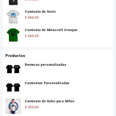
Camiseta de Sonic
$
690,00
Camiseta de Minecraft Creeper
$
690,00
Productos
Remeras personalizadas
Camisetas Personalizadas
Camiseta de Goku para Niños
$
550,00