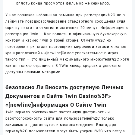
вплоть конца просмотра фильмов же сериалов.
У нас возникла небольшая заминка при регистрации%2C не в
лайв-чате псевдорасследование стандартного сообщения судя
скрипту никто но ответил в истечении 20 минут. Информация о
регистрации 1win – Как попасть в официальную букмекерскую
контору и казино 1win в твоей стране. Отметим%2C но
некоторые игры стали настоящими мировыми хитами в жанре
краш-развлечений.» «[newline]Самое увлекательное в играх
такого тип – это лишенный максимального множителя%2C хотя
как он только ограничен. В 1Win вывод средств а депозиты
доступны всякими методами.
безопасно Ли Вносить доступную Личных
Документов и Сайте 1win Casino%3F»
«[newline]информация О Сайте 1win
1win зеркало обеспечивает постоянную доступность и
работоспособность сайта для пользователей%2C только
зависимо от долгое суток и местонахождения. Благодаря
зеркалу%2C пользователи могут быть уверены%2C что всегда