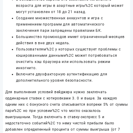
возраста для игры в азартные игры%2C который может
могут установлен от 18 до 21 назад.
Создание множественных аккаунтов и игра с
применением программ для автоматического
заключения пари запрещены правилами БК.
Большинство промокодов имеет ограниченный месяцев
действия в вне двух недель.
Пользователям%2C у которых существует проблемы с
кэшированными данными%2C может потребоваться
очистить кэш браузера или использовать режим
инкогнито.
Включите двухфакторную аутентификацию для
дополнительного уровня безопасности.
Для выполнения условий вейджера нужно заключать
ординарные ставки с котировками 3. 0 и выше. За каждую
одним них с бонусного счета списывается вопреки 5% от суммы
пари%2C но при условии%2C что могло оказалось
выигрышным. Тогда включить в ставку-экспресс 5 и
недостаточно событий%2C то нему чистой прибыли было
добавлен определенный процента от суммы выигрыша (от 7