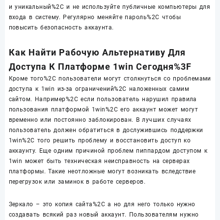
и уникальный%2C и не используйте публичные компьютеры для
входа в систему. Регулярно меняйте пароль%2C чтобы
повысить безопасность аккаунта.
Как Найти Рабочую Альтернативу Для
Доступа К Платформе 1win Сегодня%3F
Кроме того%2C пользователи могут столкнуться со проблемами
доступа к 1win из-за ограничений%2C наложенных самим
сайтом. Например%2C если пользователь нарушил правила
пользования платформой 1win%2C его аккаунт может могут
временно или постоянно заблокирован. В лучших случаях
пользователь должен обратиться в дослужившись поддержки
1win%2C того решить проблему и восстановить доступ ко
аккаунту. Еще одним причиной проблем пиппардом доступом к
1win может быть техническая неисправность на серверах
платформы. Такие неотложные могут возникать вследствие
перегрузок или заминок в работе серверов.
Зеркало – это копия сайта%2C а но для него только нужно
создавать всякий раз новый аккаунт. Пользователям нужно