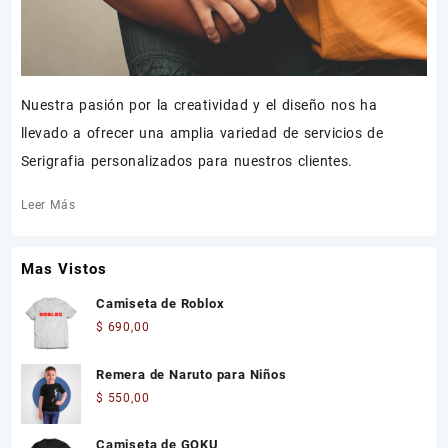
Nuestra pasión por la creatividad y el diseño nos ha
llevado a ofrecer una amplia variedad de servicios de
Serigrafia personalizados para nuestros clientes.
Leer Más
Mas Vistos
Camiseta de Roblox
$
690,00
Remera de Naruto para Niños
$
550,00
Camiseta de GOKU