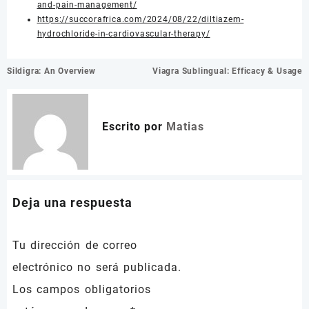
and-pain-management/
https://succorafrica.com/2024/08/22/diltiazem-
hydrochloride-in-cardiovascular-therapy/
Navegación
Sildigra: An Overview
Viagra Sublingual: Efficacy & Usage
de
entradas
Escrito por
Matias
Deja una respuesta
Tu dirección de correo
electrónico no será publicada.
Los campos obligatorios