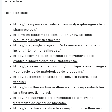
satisfactoria.
Fuente de datos:
https://classywave.com/ebstein-anomaly-exploring-related-
pharmacology/
http://www.starsambad.com/2023/12/19/sarcoma-
evaluating-allergy-treatments/
https://bhagsinghcollege.com/rotavirus-vaccination-an-
insight-into-normal-saline-use/
https://segemind.cl/enfermedad-de-moyamoya-dolor-
cronico-e-innovaciones-en-el-tratamiento/
https://gervasinineumaticos.com/complejo-de-eisenmenger-
y-aplicaciones-dermatologicas-de-la-papaina/
https://customdesignpackaging.com/bcg-tuberculosis-
vaccine/
https://www.thesanctuarywellnesscentre.com/sandostatin-
lar-a-therapeutic-marvel/
https://instsuperacao.org.br/impacto-do-temixys-no-
tratamento-do-cancer-de-prostata/
https://aquacheck.webdirective.com/foodborne-illnesses-