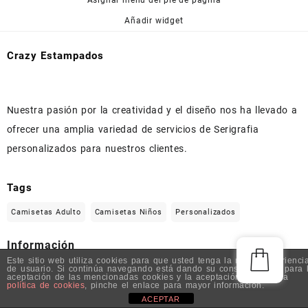
Añadir widget
Crazy Estampados
Nuestra pasión por la creatividad y el diseño nos ha llevado a
ofrecer una amplia variedad de servicios de Serigrafia
personalizados para nuestros clientes.
Tags
Camisetas Adulto
Camisetas Niños
Personalizados
Información
Politicas de Cookies
Este sitio web utiliza cookies para que usted tenga la mejor experienci
de usuario. Si continúa navegando está dando su consentimiento para 
Politica de Privacidad
aceptación de las mencionadas cookies y la aceptación de nuestra
política de cookies
, pinche el enlace para mayor información.
Politicas de Devoluciones
ACEPTAR
Politicas de Envíos