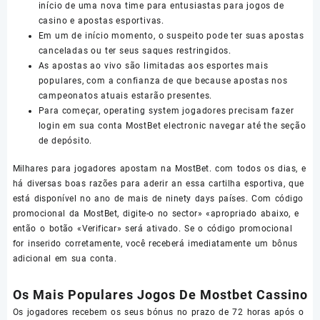
início de uma nova time para entusiastas para jogos de
casino e apostas esportivas.
Em um de início momento, o suspeito pode ter suas apostas
canceladas ou ter seus saques restringidos.
As apostas ao vivo são limitadas aos esportes mais
populares, com a confianza de que because apostas nos
campeonatos atuais estarão presentes.
Para começar, operating system jogadores precisam fazer
login em sua conta MostBet electronic navegar até the seção
de depósito.
Milhares para jogadores apostam na MostBet. com todos os dias, e
há diversas boas razões para aderir an essa cartilha esportiva, que
está disponível no ano de mais de ninety days países. Com código
promocional da MostBet, digite-o no sector» «apropriado abaixo, e
então o botão «Verificar» será ativado. Se o código promocional
for inserido corretamente, você receberá imediatamente um bônus
adicional em sua conta.
Os Mais Populares Jogos De Mostbet Cassino
Os jogadores recebem os seus bónus no prazo de 72 horas após o