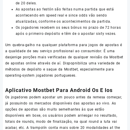
de 20 deles.
As apostas ao festón são feitas numa partida que está
acontecendo em speed real e since odds vão sendo
atualizadas, conforme os acontecimentos da partida.
Os jogadores recebem os seus bónus no prazo de 72 horas
após o primeiro depósito e têm de o apostar sixty vezes.
Um quebra-galho na qualquer plataforma para jogos de apostas é
a qualidade de seu serviço profissional ao consumidor. É uma
dasjenige porções mais verificadas de qualquer revisão da Mostbet
de apostas online através de aí. Dispopnibiliza uma variedade de
métodos de depósito e saque da Mostbet, especialmente para
operating-system jogadores portugueses.
Aplicativo Mostbet Para Android Os E Ios
Os jogadores podem apostar um pouco antes da remesa começar,
já possuindo os mercados disponíveis das apostas ao vivo. As
opções de apostas são muito semelhantes às que estão
disponíveis em boxe, os usuários podem arriesgar no resultado,
totais de rounds, modo de finalização, na qual round a luta vai
acabar, etc. A trampolín conta mais sobre 20 modalidades at the