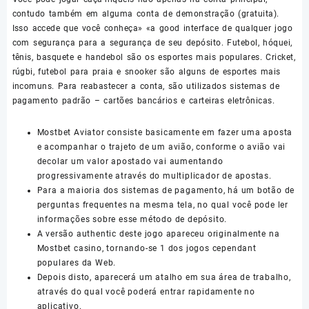
contudo também em alguma conta de demonstração (gratuita).
Isso accede que você conheça» «a good interface de qualquer jogo
com segurança para a segurança de seu depósito. Futebol, hóquei,
tênis, basquete e handebol são os esportes mais populares. Cricket,
rúgbi, futebol para praia e snooker são alguns de esportes mais
incomuns. Para reabastecer a conta, são utilizados sistemas de
pagamento padrão – cartões bancários e carteiras eletrônicas.
Mostbet Aviator consiste basicamente em fazer uma aposta
e acompanhar o trajeto de um avião, conforme o avião vai
decolar um valor apostado vai aumentando
progressivamente através do multiplicador de apostas.
Para a maioria dos sistemas de pagamento, há um botão de
perguntas frequentes na mesma tela, no qual você pode ler
informações sobre esse método de depósito.
A versão authentic deste jogo apareceu originalmente na
Mostbet casino, tornando-se 1 dos jogos cependant
populares da Web.
Depois disto, aparecerá um atalho em sua área de trabalho,
através do qual você poderá entrar rapidamente no
aplicativo.