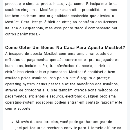
preocupe, é simples produzir isso, veja como. Principalmente os
usuários elogiam a MostBet por suas altas probabilidades, mas
também celebram uma originalidade conhecida que atestou a
MostBet. Essa licença é fácil de obter, ao contrário das licenças
italiana ou espanhola, mas esse ponto fraco é compensado por
outros parâmetros.»
Como Obter Um Bônus Na Casa Para Aposta Mostbet?
A incapere de aposta Mostbet com uma ampla variedade de
métodos de pagamentos que são convenientes pra os jogadores
brasileiros, incluindo Pix, transferência» «bancária, carteiras
eletrônicas electronic criptomoedas. Mostbet é confiável e bem
avaliada pelos usuários, isso pois o site é seguro e protege
operating system dados pessoais at the bancários dos usuários,
através de criptografia. O site também oferece bons métodos de
pagamentos, eficientes e seguros, electronic qualquer problema
operating-system jogadores podem entrar em contato rapidamente
com o suporte.
Através desses torneios, você pode ganhar um grande
jackpot feature e receber o convite para 1 torneio offline na