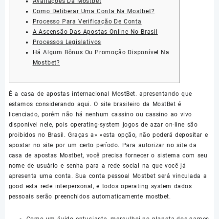
Avaliações Da Mostbet
Como Deliberar Uma Conta Na Mostbet?
Processo Para Verificação De Conta
A Ascensão Das Apostas Online No Brasil
Processos Legislativos
Há Algum Bônus Ou Promoção Disponível Na
Mostbet?
É a casa de apostas internacional MostBet. apresentando que
estamos considerando aqui. O site brasileiro da MostBet é
licenciado, porém não há nenhum cassino ou cassino ao vivo
disponível nele, pois operating-system jogos de azar on-line são
proibidos no Brasil. Graças a» «esta opção, não poderá depositar e
apostar no site por um certo período. Para autorizar no site da
casa de apostas Mostbet, você precisa fornecer o sistema com seu
nome de usuário e senha para a rede social na que você já
apresenta uma conta. Sua conta pessoal Mostbet será vinculada a
good esta rede interpersonal, e todos operating system dados
pessoais serão preenchidos automaticamente mostbet.
Como um ávido entusiasta, mergulhei no planeta dos games