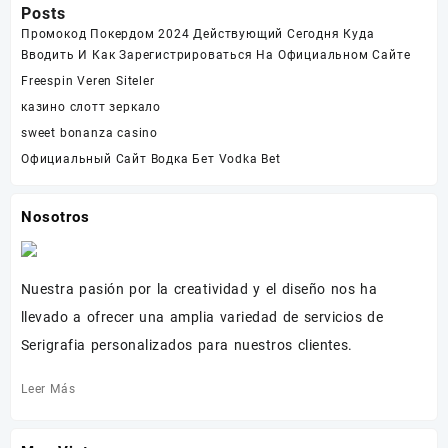
Posts
Промокод Покердом 2024 Действующий Сегодня Куда
Вводить И Как Зарегистрироваться На Официальном Сайте
Freespin Veren Siteler
казино слотт зеркало
sweet bonanza casino
Официальный Сайт Водка Бет Vodka Bet
Nosotros
Nuestra pasión por la creatividad y el diseño nos ha
llevado a ofrecer una amplia variedad de servicios de
Serigrafia personalizados para nuestros clientes.
Leer Más