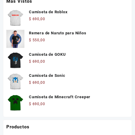
Mas Vistos
Camiseta de Roblox
$
690,00
Remera de Naruto para Niños
$
550,00
Camiseta de GOKU
$
690,00
Camiseta de Sonic
$
690,00
Camiseta de Minecraft Creeper
$
690,00
Productos