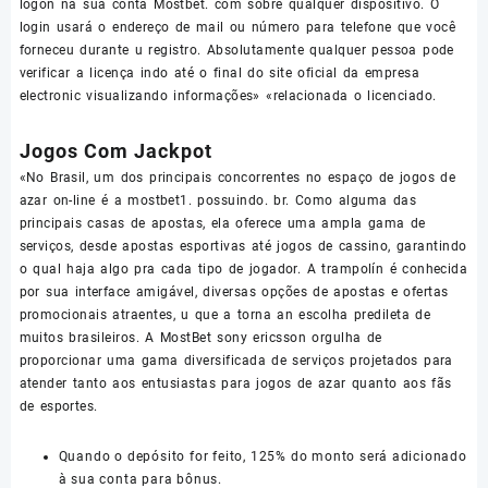
logon na sua conta Mostbet. com sobre qualquer dispositivo. O
login usará o endereço de mail ou número para telefone que você
forneceu durante u registro. Absolutamente qualquer pessoa pode
verificar a licença indo até o final do site oficial da empresa
electronic visualizando informações» «relacionada o licenciado.
Jogos Com Jackpot
«No Brasil, um dos principais concorrentes no espaço de jogos de
azar on-line é a mostbet1. possuindo. br. Como alguma das
principais casas de apostas, ela oferece uma ampla gama de
serviços, desde apostas esportivas até jogos de cassino, garantindo
o qual haja algo pra cada tipo de jogador. A trampolín é conhecida
por sua interface amigável, diversas opções de apostas e ofertas
promocionais atraentes, u que a torna an escolha predileta de
muitos brasileiros. A MostBet sony ericsson orgulha de
proporcionar uma gama diversificada de serviços projetados para
atender tanto aos entusiastas para jogos de azar quanto aos fãs
de esportes.
Quando o depósito for feito, 125% do monto será adicionado
à sua conta para bônus.