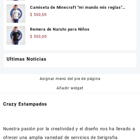
Camiseta de Minecraft "mi mundo mis reglas"
Niños
$
550,00
Remera de Naruto para Niños
$
550,00
Ultimas Noticias
Asignar menú del pie de página
Añadir widget
Crazy Estampados
Nuestra pasión por la creatividad y el diseño nos ha llevado a
ofrecer una amplia variedad de servicios de Serigrafia