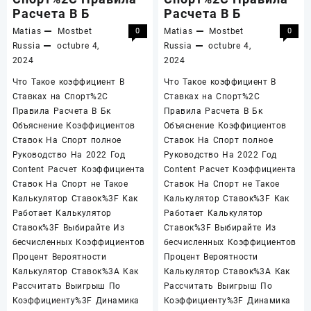
Расчета В Б
Расчета В Б
Matias
Mostbet
0
Matias
Mostbet
0
Russia
octubre 4,
Russia
octubre 4,
2024
2024
Что Такое коэффициент В
Что Такое коэффициент В
Ставках на Спорт%2C
Ставках на Спорт%2C
Правила Расчета В Бк
Правила Расчета В Бк
Объяснение Коэффициентов
Объяснение Коэффициентов
Ставок На Спорт полное
Ставок На Спорт полное
Руководство На 2022 Год
Руководство На 2022 Год
Content Расчет Коэффициента
Content Расчет Коэффициента
Ставок На Спорт не Такое
Ставок На Спорт не Такое
Калькулятор Ставок%3F Как
Калькулятор Ставок%3F Как
Работает Калькулятор
Работает Калькулятор
Ставок%3F Выбирайте Из
Ставок%3F Выбирайте Из
бесчисленных Коэффициентов
бесчисленных Коэффициентов
Процент Вероятности
Процент Вероятности
Калькулятор Ставок%3A Как
Калькулятор Ставок%3A Как
Рассчитать Выигрыш По
Рассчитать Выигрыш По
Коэффициенту%3F Динамика
Коэффициенту%3F Динамика