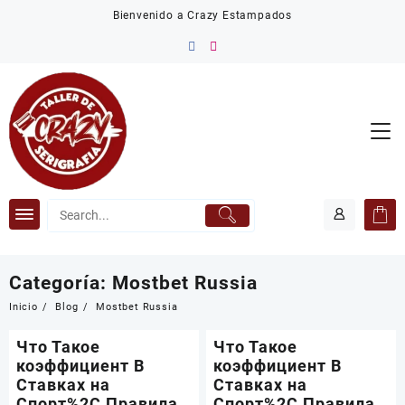
Saltar
Bienvenido a Crazy Estampados
al
contenido
Categoría:
Mostbet Russia
Inicio
Blog
Mostbet Russia
Что Такое
Что Такое
коэффициент В
коэффициент В
Ставках на
Ставках на
Спорт%2C Правила
Спорт%2C Правила