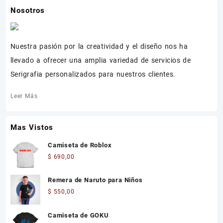
Nosotros
Nuestra pasión por la creatividad y el diseño nos ha
llevado a ofrecer una amplia variedad de servicios de
Serigrafia personalizados para nuestros clientes.
Leer Más
Mas Vistos
Camiseta de Roblox
$
690,00
Remera de Naruto para Niños
$
550,00
Camiseta de GOKU