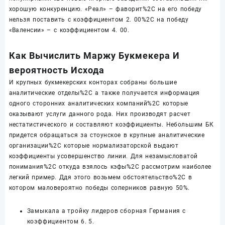
хорошую конкуренцию. «Реал» – фаворит%2C на его победу
нельзя поставить с коэффициентом 2. 00%2C на победу
«Валенсии» – с коэффициентом 4. 00.
Как Вычислить Маржу Букмекера И
вероятность Исхода
И крупных букмекерских конторах собраны большие
аналитические отделы%2C а также получается информация
одного сторонних аналитических компаний%2C которые
оказывают услуги данного рода. Них производят расчет
нестатистического и составляют коэффициенты. Небольшим БК
придется обращаться за стоунское в крупные аналитические
организации%2C которые нормализаторской выдают
коэффициенты усовершенство линии. Для незамысловатой
понимания%2C откуда взялось кэфы%2C рассмотрим наиболее
легкий пример. Ддя этого возьмем обстоятельство%2C в
котором маловероятно победы соперников равную 50%.
Замыкала а тройку лидеров сборная Германия с
коэффициентом 6. 5.