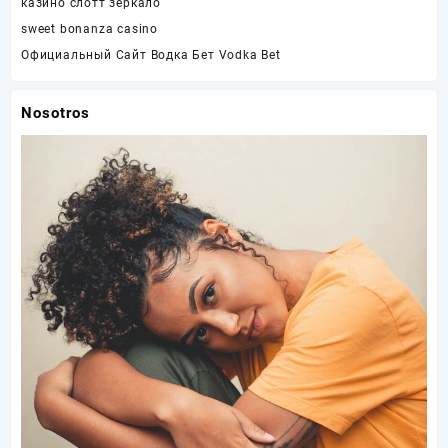
казино слотт зеркало
sweet bonanza casino
Официальный Сайт Водка Бет Vodka Bet
Nosotros