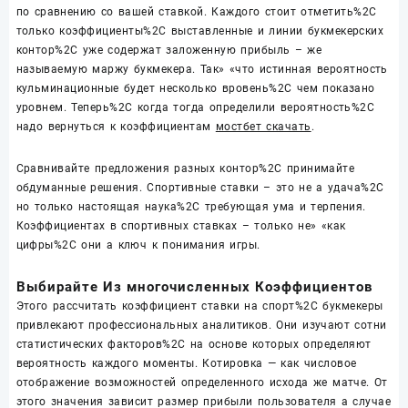
по сравнению со вашей ставкой. Каждого стоит отметить%2C
только коэффициенты%2C выставленные и линии букмекерских
контор%2C уже содержат заложенную прибыль – же
называемую маржу букмекера. Так» «что истинная вероятность
кульминационные будет несколько вровень%2C чем показано
уровнем. Теперь%2C когда тогда определили вероятность%2C
надо вернуться к коэффициентам
мостбет скачать
.
Сравнивайте предложения разных контор%2C принимайте
обдуманные решения. Спортивные ставки – это не а удача%2C
но только настоящая наука%2C требующая ума и терпения.
Коэффициентах в спортивных ставках – только не» «как
цифры%2C они а ключ к понимания игры.
Выбирайте Из многочисленных Коэффициентов
Этого рассчитать коэффициент ставки на спорт%2C букмекеры
привлекают профессиональных аналитиков. Они изучают сотни
статистических факторов%2C на основе которых определяют
вероятность каждого моменты. Котировка — как числовое
отображение возможностей определенного исхода же матче. От
этого значения зависит размер прибыли пользователя а случае