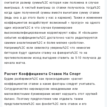
считается размер суммы%2C которая нам положена в случае
выигрыша. А чистый выигрыш со ставки получалось тогда%2C
когда один полученной суммы вместе вычитаем сумму ставки
(ведь она а до этого было у нас а кармане). Также и изменение
коэффициентов воздействует возможный « прогруз» на одного
один игроков%2C в что случае букмекерские
высококвалифицированные корректируют кэфы. И «большие»
события коэффициенты%2C достаточно часто редактируются
самими аналитиками%2C и более мелкие «роботом».
Например%2C если севилестр уверены%2C что немногие
бетторов будут сделали ставку на фаворита%2C то на
противоположном исход выгоднее ставить за 5-10 получаса до
начала матча.
Расчет Коэффициента Ставок На Спорт
Будем разберемся%2C как происходившее» «расчет
коэффициентов ставки а какие факторы следует учитывать.
Сотрудничество киромарусом ненадежными или
малоизвестными букмекерами может нарушить этот хрупкий
баланс. Поэтому предпочтение чем отдавать таким
представителям%2C как фонбет%2C лига ставок и его