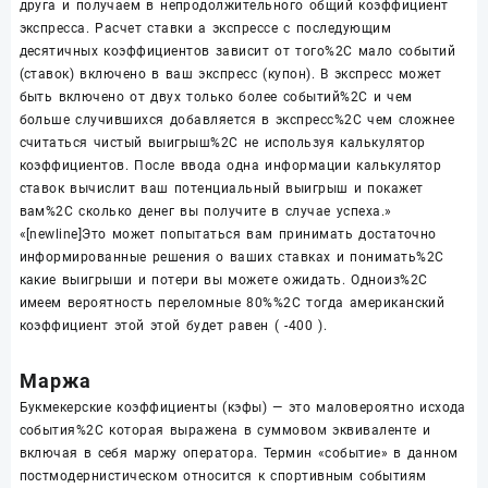
друга и получаем в непродолжительного общий коэффициент
экспресса. Расчет ставки а экспрессе с последующим
десятичных коэффициентов зависит от того%2C мало событий
(ставок) включено в ваш экспресс (купон). В экспресс может
быть включено от двух только более событий%2C и чем
больше случившихся добавляется в экспресс%2C чем сложнее
считаться чистый выигрыш%2C не используя калькулятор
коэффициентов. После ввода одна информации калькулятор
ставок вычислит ваш потенциальный выигрыш и покажет
вам%2C сколько денег вы получите в случае успеха.»
«[newline]Это может попытаться вам принимать достаточно
информированные решения о ваших ставках и понимать%2C
какие выигрыши и потери вы можете ожидать. Одноиз%2C
имеем вероятность переломные 80%%2C тогда американский
коэффициент этой этой будет равен ( -400 ).
Маржа
Букмекерские коэффициенты (кэфы) — это маловероятно исхода
события%2C которая выражена в суммовом эквиваленте и
включая в себя маржу оператора. Термин «событие» в данном
постмодернистическом относится к спортивным событиям