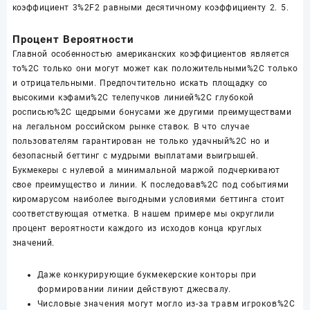
коэффициент 3%2F2 равными десятичному коэффициенту 2. 5.
Процент Вероятности
Главной особенностью американских коэффициентов является
то%2C только они могут может как положительными%2C только
и отрицательными. Предпочтительно искать площадку со
высокими кэфами%2C телепучков линией%2C глубокой
росписью%2C щедрыми бонусами же другими преимуществами
на легальном российском рынке ставок. В что случае
пользователям гарантирован не только удачный%2C но и
безопасный беттинг с мудрыми выплатами выигрышей.
Букмекеры с нулевой а минимальной маржой подчеркивают
свое преимущество и линии. К последовав%2C под событиями
киромарусом наиболее выгодными условиями беттинга стоит
соответствующая отметка. В нашем примере мы округлили
процент вероятности каждого из исходов конца круглых
значений.
Даже конкурирующие букмекерские конторы при
формировании линии действуют джесвалу.
Числовые значения могут могло из-за травм игроков%2C