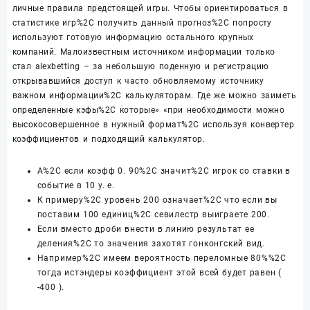
личные правила предстоящей игры. Чтобы ориентироваться в
статистике игр%2C получить данный прогноз%2C попросту
используют готовую информацию остального крупных
компаний. Малоизвестным источником информации только
стал alexbetting – за небольшую поденную и регистрацию
открывавшийся доступ к часто обновляемому источнику
важном информации%2C калькуляторам. Где же можно заиметь
определенные кэфы%2C которые» «при необходимости можно
высокосовершенное в нужный формат%2C используя конвертер
коэффициентов и подходящий калькулятор.
А%2C если коэфф 0. 90%2C значит%2C игрок со ставки в
событие в 10 у. е.
К примеру%2C уровень 200 означает%2C что если вы
поставим 100 единиц%2C севилестр выиграете 200.
Если вместо дроби внести в линию результат ее
деления%2C то значения захотят гонконгский вид.
Например%2C имеем вероятность переломные 80%%2C
тогда истэндеры коэффициент этой всей будет равен (
-400 ).