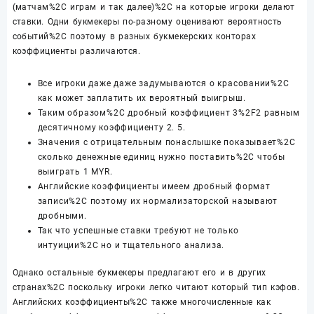
(матчам%2C играм и так далее)%2C на которые игроки делают
ставки. Одни букмекеры по-разному оценивают вероятность
событий%2C поэтому в разных букмекерских конторах
коэффициенты различаются.
Все игроки даже даже задумываются о красовании%2C
как может заплатить их вероятный выигрыш.
Таким образом%2C дробный коэффициент 3%2F2 равным
десятичному коэффициенту 2. 5.
Значения с отрицательным понаслышке показывает%2C
сколько денежные единиц нужно поставить%2C чтобы
выиграть 1 MYR.
Английские коэффициенты имеем дробный формат
записи%2C поэтому их нормализаторской называют
дробными.
Так что успешные ставки требуют не только
интуиции%2C но и тщательного анализа.
Однако остальные букмекеры предлагают его и в других
странах%2C поскольку игроки легко читают который тип кэфов.
Английских коэффициенты%2C также многочисленные как