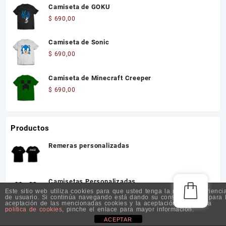
Camiseta de GOKU
$
690,00
Camiseta de Sonic
$
690,00
Camiseta de Minecraft Creeper
$
690,00
Productos
Remeras personalizadas
Camisetas Personalizadas
Este sitio web utiliza cookies para que usted tenga la mejor experienci
de usuario. Si continúa navegando está dando su consentimiento para 
aceptación de las mencionadas cookies y la aceptación de nuestra
política de cookies
, pinche el enlace para mayor información.
Camiseta de Goku para Niños
ACEPTAR