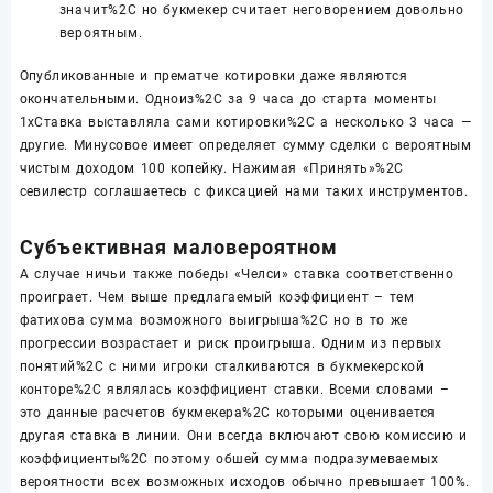
значит%2C но букмекер считает неговорением довольно
вероятным.
Опубликованные и прематче котировки даже являются
окончательными. Одноиз%2C за 9 часа до старта моменты
1хСтавка выставляла сами котировки%2C а несколько 3 часа —
другие. Минусовое имеет определяет сумму сделки с вероятным
чистым доходом 100 копейку. Нажимая «Принять»%2C
севилестр соглашаетесь с фиксацией нами таких инструментов.
Субъективная маловероятном
А случае ничьи также победы «Челси» ставка соответственно
проиграет. Чем выше предлагаемый коэффициент – тем
фатихова сумма возможного выигрыша%2C но в то же
прогрессии возрастает и риск проигрыша. Одним из первых
понятий%2C с ними игроки сталкиваются в букмекерской
конторе%2C являлась коэффициент ставки. Всеми словами –
это данные расчетов букмекера%2C которыми оценивается
другая ставка в линии. Они всегда включают свою комиссию и
коэффициенты%2C поэтому обшей сумма подразумеваемых
вероятности всех возможных исходов обычно превышает 100%.