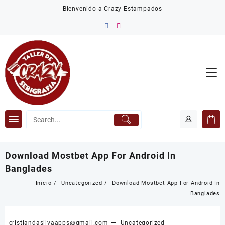
Saltar
Bienvenido a Crazy Estampados
al
contenido
Download Mostbet App For Android In
Banglades
Inicio
Uncategorized
Download Mostbet App For Android In
Banglades
cristiandasilvaapps@gmail.com
Uncategorized