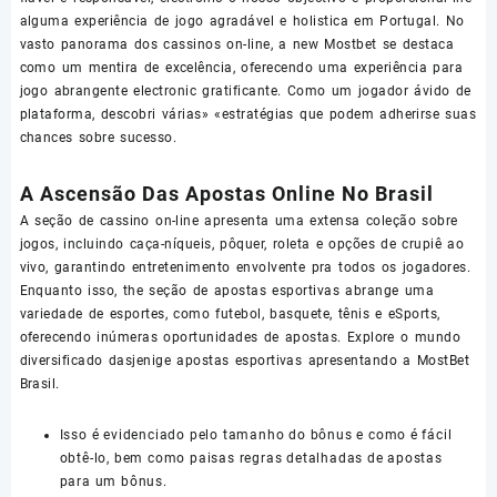
alguma experiência de jogo agradável e holistica em Portugal. No
vasto panorama dos cassinos on-line, a new Mostbet se destaca
como um mentira de excelência, oferecendo uma experiência para
jogo abrangente electronic gratificante. Como um jogador ávido de
plataforma, descobri várias» «estratégias que podem adherirse suas
chances sobre sucesso.
A Ascensão Das Apostas Online No Brasil
A seção de cassino on-line apresenta uma extensa coleção sobre
jogos, incluindo caça-níqueis, pôquer, roleta e opções de crupiê ao
vivo, garantindo entretenimento envolvente pra todos os jogadores.
Enquanto isso, the seção de apostas esportivas abrange uma
variedade de esportes, como futebol, basquete, tênis e eSports,
oferecendo inúmeras oportunidades de apostas. Explore o mundo
diversificado dasjenige apostas esportivas apresentando a MostBet
Brasil.
Isso é evidenciado pelo tamanho do bônus e como é fácil
obtê-lo, bem como paisas regras detalhadas de apostas
para um bônus.