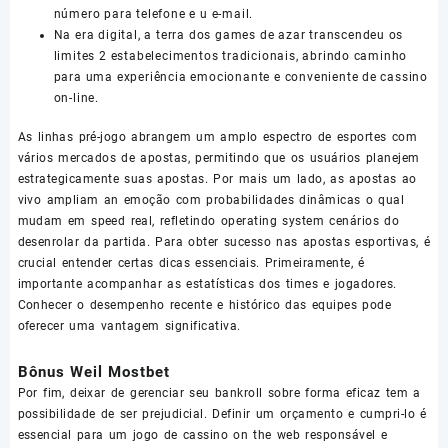
número para telefone e u e-mail.
Na era digital, a terra dos games de azar transcendeu os
limites 2 estabelecimentos tradicionais, abrindo caminho
para uma experiência emocionante e conveniente de cassino
on-line.
As linhas pré-jogo abrangem um amplo espectro de esportes com
vários mercados de apostas, permitindo que os usuários planejem
estrategicamente suas apostas. Por mais um lado, as apostas ao
vivo ampliam an emoção com probabilidades dinâmicas o qual
mudam em speed real, refletindo operating system cenários do
desenrolar da partida. Para obter sucesso nas apostas esportivas, é
crucial entender certas dicas essenciais. Primeiramente, é
importante acompanhar as estatísticas dos times e jogadores.
Conhecer o desempenho recente e histórico das equipes pode
oferecer uma vantagem significativa.
Bônus Weil Mostbet
Por fim, deixar de gerenciar seu bankroll sobre forma eficaz tem a
possibilidade de ser prejudicial. Definir um orçamento e cumpri-lo é
essencial para um jogo de cassino on the web responsável e