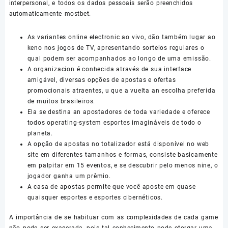
interpersonal, e todos os dados pessoais serão preenchidos
automaticamente mostbet.
As variantes online electronic ao vivo, dão também lugar ao
keno nos jogos de TV, apresentando sorteios regulares o
qual podem ser acompanhados ao longo de uma emissão.
A organizacion é conhecida através de sua interface
amigável, diversas opções de apostas e ofertas
promocionais atraentes, u que a vuelta an escolha preferida
de muitos brasileiros.
Ela se destina an apostadores de toda variedade e oferece
todos operating-system esportes imagináveis de todo o
planeta.
A opção de apostas no totalizador está disponível no web
site em diferentes tamanhos e formas, consiste basicamente
em palpitar em 15 eventos, e se descubrir pelo menos nine, o
jogador ganha um prêmio.
A casa de apostas permite que você aposte em quase
quaisquer esportes e esportes cibernéticos.
A importância de se habituar com as complexidades de cada game
não pode ser exagerada, pois tal conhecimento pode otorgar uma