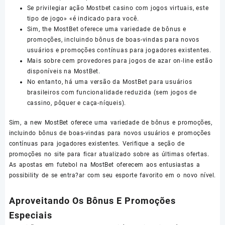
Se privilegiar ação Mostbet casino com jogos virtuais, este
tipo de jogo» «é indicado para você.
Sim, the MostBet oferece uma variedade de bônus e
promoções, incluindo bônus de boas-vindas para novos
usuários e promoções contínuas para jogadores existentes.
Mais sobre cem provedores para jogos de azar on-line estão
disponíveis na MostBet.
No entanto, há uma versão da MostBet para usuários
brasileiros com funcionalidade reduzida (sem jogos de
cassino, pôquer e caça-níqueis).
Sim, a new MostBet oferece uma variedade de bônus e promoções,
incluindo bônus de boas-vindas para novos usuários e promoções
contínuas para jogadores existentes. Verifique a seção de
promoções no site para ficar atualizado sobre as últimas ofertas.
As apostas em futebol na MostBet oferecem aos entusiastas a
possibility de se entra?ar com seu esporte favorito em o novo nível.
Aproveitando Os Bônus E Promoções
Especiais