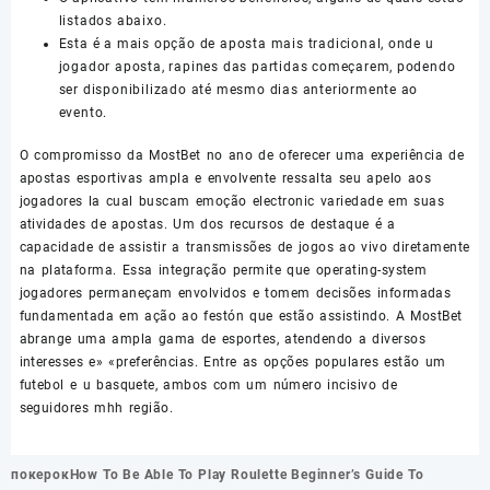
listados abaixo.
Esta é a mais opção de aposta mais tradicional, onde u
jogador aposta, rapines das partidas começarem, podendo
ser disponibilizado até mesmo dias anteriormente ao
evento.
O compromisso da MostBet no ano de oferecer uma experiência de
apostas esportivas ampla e envolvente ressalta seu apelo aos
jogadores la cual buscam emoção electronic variedade em suas
atividades de apostas. Um dos recursos de destaque é a
capacidade de assistir a transmissões de jogos ao vivo diretamente
na plataforma. Essa integração permite que operating-system
jogadores permaneçam envolvidos e tomem decisões informadas
fundamentada em ação ao festón que estão assistindo. A MostBet
abrange uma ampla gama de esportes, atendendo a diversos
interesses e» «preferências. Entre as opções populares estão um
futebol e u basquete, ambos com um número incisivo de
seguidores mhh região.
Navegación
покерок
How To Be Able To Play Roulette Beginner’s Guide To