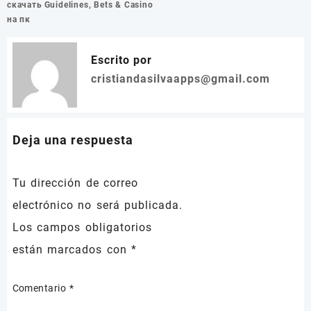
de
скачать
Guidelines, Bets & Casino
entradas
на пк
Escrito por
cristiandasilvaapps@gmail.com
Deja una respuesta
Tu dirección de correo
electrónico no será publicada.
Los campos obligatorios
están marcados con
*
Comentario
*