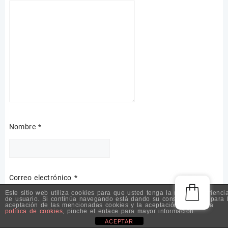
Nombre
*
Correo electrónico
*
Este sitio web utiliza cookies para que usted tenga la mejor experienci
de usuario. Si continúa navegando está dando su consentimiento para 
aceptación de las mencionadas cookies y la aceptación de nuestra
política de cookies
, pinche el enlace para mayor información.
ACEPTAR