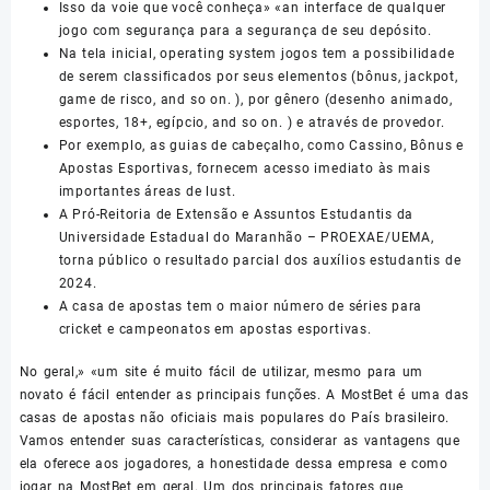
Isso da voie que você conheça» «an interface de qualquer
jogo com segurança para a segurança de seu depósito.
Na tela inicial, operating system jogos tem a possibilidade
de serem classificados por seus elementos (bônus, jackpot,
game de risco, and so on. ), por gênero (desenho animado,
esportes, 18+, egípcio, and so on. ) e através de provedor.
Por exemplo, as guias de cabeçalho, como Cassino, Bônus e
Apostas Esportivas, fornecem acesso imediato às mais
importantes áreas de lust.
A Pró-Reitoria de Extensão e Assuntos Estudantis da
Universidade Estadual do Maranhão – PROEXAE/UEMA,
torna público o resultado parcial dos auxílios estudantis de
2024.
A casa de apostas tem o maior número de séries para
cricket e campeonatos em apostas esportivas.
No geral,» «um site é muito fácil de utilizar, mesmo para um
novato é fácil entender as principais funções. A MostBet é uma das
casas de apostas não oficiais mais populares do País brasileiro.
Vamos entender suas características, considerar as vantagens que
ela oferece aos jogadores, a honestidade dessa empresa e como
jogar na MostBet em geral. Um dos principais fatores que