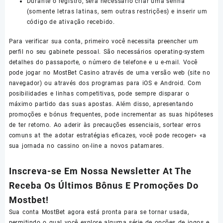
Durante o registro, será necessário criar uma senha
(somente letras latinas, sem outras restrições) e inserir um
código de ativação recebido.
Para verificar sua conta, primeiro você necessita preencher um
perfil no seu gabinete pessoal. São necessários operating-system
detalhes do passaporte, o número de telefone e u e-mail. Você
pode jogar no MostBet Casino através de uma versão web (site no
navegador) ou através dos programas para iOS e Android. Com
posibilidades e linhas competitivas, pode sempre disparar o
máximo partido das suas apostas. Além disso, apresentando
promoções e bónus frequentes, pode incrementar as suas hipóteses
de ter retorno. Ao aderir às precauções essenciais, sortear erros
comuns at the adotar estratégias eficazes, você pode recoger» «a
sua jornada no cassino on-line a novos patamares.
Inscreva-se Em Nossa Newsletter At The
Receba Os Últimos Bônus E Promoções Do
Mostbet!
Sua conta MostBet agora está pronta para se tornar usada,
permitindo o qual você explore alguma série de opções de jogos e