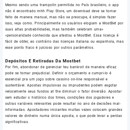
Mesmo sendo uma trampolín permitida no País brasileiro, o app
não é encontrado mhh Play Store, um download deve se tornar
feito de manera manual, mas não se preocupe, é simples fazer
isso, veja como. Principalmente os usuários elogiam a MostBet por
suas altas probabilidades, mas também celebram uma»
«personalidade conhecida que atestou a MostBet. Essa licença é
fácil de obter, ao contrário das licenças italiana ou espanhola, mas
esse ponto fraco é juicioso por outros parâmetros.
Depósitos E Retiradas Da Mostbet
Por fim, abondonar de gerenciar teu bankroll de maneira eficaz
pode se tornar prejudicial. Definir o orçamento e cumpri-lo é
essencial pra um jogo sobre cassino on-line responsável e
sustentável. Apostas impulsivas ou imprudentes podem esgotar
velocemente seus fundos at the diminuir o fator diversão. Apostar
sem estudar o histórico dos times, condições dos jogadores e
outras variáveis relevantes pode resultar no ano de decisões mal-
informadas. Apostadores iniciantes muitas vezes colocam grandes
valores de dinheiro numa única aposta, o que pode levar a perdas
significativas.