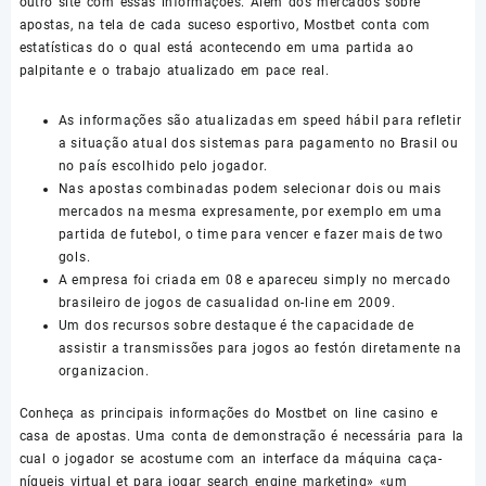
outro site com essas informações. Além dos mercados sobre
apostas, na tela de cada suceso esportivo, Mostbet conta com
estatísticas do o qual está acontecendo em uma partida ao
palpitante e o trabajo atualizado em pace real.
As informações são atualizadas em speed hábil para refletir
a situação atual dos sistemas para pagamento no Brasil ou
no país escolhido pelo jogador.
Nas apostas combinadas podem selecionar dois ou mais
mercados na mesma expresamente, por exemplo em uma
partida de futebol, o time para vencer e fazer mais de two
gols.
A empresa foi criada em 08 e apareceu simply no mercado
brasileiro de jogos de casualidad on-line em 2009.
Um dos recursos sobre destaque é the capacidade de
assistir a transmissões para jogos ao festón diretamente na
organizacion.
Conheça as principais informações do Mostbet on line casino e
casa de apostas. Uma conta de demonstração é necessária para la
cual o jogador se acostume com an interface da máquina caça-
níqueis virtual et para jogar search engine marketing» «um