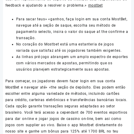
feedback e ajudando a resolver o problema.»
mostbet
Para sacar teus» «ganhos, faça login em sua conta MostBet,
navegue até a seção de saque, escolha seu método de
pagamento selecto, insira o valor do saque at the confirme a
transação.
No coração do Mostbet está uma estanteria de jogos
variada que satisfaz até os jogadores também exigentes.
As linhas pré-jogo abrangem um amplo espectro de esportes
com vários mercados de apostas, permitindo que os
usuários planejem estrategicamente suas apostas.
Para começar, os jogadores devem fazer login em sua conta
MostBet e navegar até» «the seção de depósito. Eles podem então
escolher entre alguma variedade de métodos, incluindo cartões
para crédito, carteiras eletrônicas e transferências bancárias locais.
Cada opção garante transações seguras adaptadas ao setor
brasileiro. Você terá acesso a cependant de 700 eventos esportivos
para dar on-line e jogar jogos de cassino on-line, bem asi como
jogos com supplier ao vivo. Baixe o app Mostbet diretamente do
nosso site e ganhe um bônus para 125% até 1700 BRL no teu