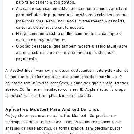
palpite no cadencia dos pontos.
A casa de expresamente Mostbet com uma ampla variedade
para métodos de pagamentos que são convenientes para os
jogadores brasileiros, incluindo Pix, transferência bancária,
carteiras eletrônicas e criptomoedas.
Há também um cassino on-line com muitos caça-níqueis
digitais e o jogo de pôquer.
O botão de recarga (que também mostra u saldo atual) abre
a janela sobre recarga com uma opção de sistemas de
pagamento.
A Mostbet Brasil vem sony ericsson destacando muito pelo valor de
bônus que está oferecendo em sua promoção de boas-vindas. O
aplicativo tem inúmeros benefícios, alguns dos quais estão listados
abaixo. Confirme an instalação com seu ID Apple electronic o app
aparecerá na tela; Um aplicativo será instalado.
Aplicativo Mostbet Para Android Os E Ios
Os jogadores que usam u aplicativo Mostbet não precisam se
preocupar com segurança. Com isso, os jogadores podem fazer
análises de suas apostas, de forma prática, sem precisar buscar