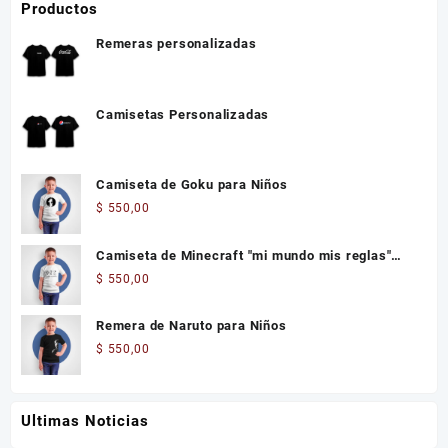
Productos
Remeras personalizadas
Camisetas Personalizadas
Camiseta de Goku para Niños
$
550,00
Camiseta de Minecraft "mi mundo mis reglas"
Niños
$
550,00
Remera de Naruto para Niños
$
550,00
Ultimas Noticias