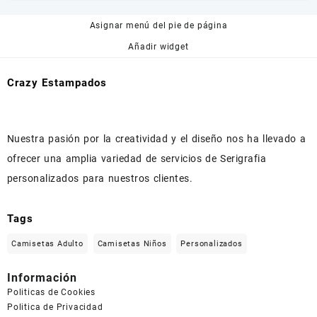
Asignar menú del pie de página
Añadir widget
Crazy Estampados
Nuestra pasión por la creatividad y el diseño nos ha llevado a
ofrecer una amplia variedad de servicios de Serigrafia
personalizados para nuestros clientes.
Tags
Camisetas Adulto
Camisetas Niños
Personalizados
Información
Politicas de Cookies
Politica de Privacidad